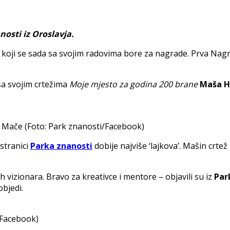
nosti iz Oroslavja.
ste koji se sada sa svojim radovima bore za nagrade. Prva Na
 sa svojim crtežima
Moje mjesto za godina 200 brane
Maša H
, Mače (Foto: Park znanosti/Facebook)
 stranici
Parka znanosti
dobije najviše ‘lajkova’. Mašin crtež
vizionara. Bravo za kreativce i mentore – objavili su iz
Par
objedi.
/Facebook)