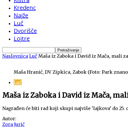
Kredenc
Najže
Luč
Dvorišče
Lojtre
Naslovnica
Luč
Maša iz Zaboka i David iz Mača, mali z
Maša Hranić, DV Zipkica, Zabok (Foto: Park znan
Luč
Maša iz Zaboka i David iz Mača, mali
Nagrađen će biti rad koji skupi najviše ‘lajkova’ do 25.
Autor:
Zora Jurić