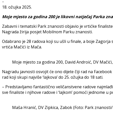
-
18. ožujka 2025.
Moje mjesto za godina 200 je likovni natječaj Parka zna
Zabavni i tematski Park znanosti objavio je vrtićke finali
Nagrada žirija posjet Mobilnom Parku znanosti.
Odabrano je 28 radova koji su ušli u finale, a boje Zagorja
vrtića Mačići iz Mača.
Moje mjesto za godina 200, David Androić, DV Mačići
Nagradu javnosti osvojit će ono dijete čiji rad na Facebook
rad koji skupi najviše ‘lajkova’ do 25. ožujka do 18 sati.
– Predstavljamo fantastično veličanstvene radove najmlađih 
sve finaliste i njihove radove i ‘lajkom’ pomoći jednome u p
Maša Hranić, DV Zipkica, Zabok (Foto: Park znanosti