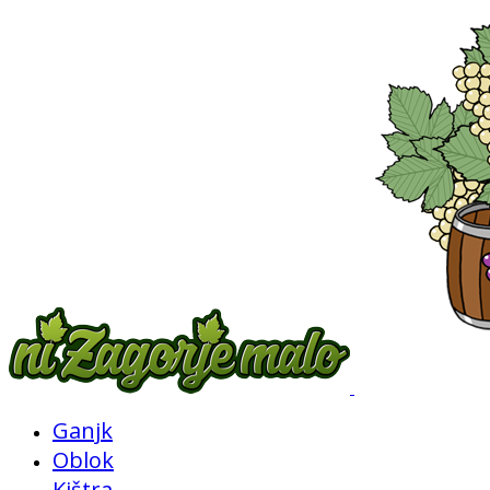
Ganjk
Oblok
Kištra