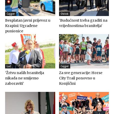
Cajger
Oblok
Besplatan javni prijevoz u
‘Budućnost treba graditi na
Krapini: Ugrađene
vrijednostima branitelja’
punionice
Luč
Cajger
‘Žrtvu naših branitelja
Za sve generacije: Horse
nikada ne smijemo
City Trail ponovno u
zaboraviti’
Konjščini