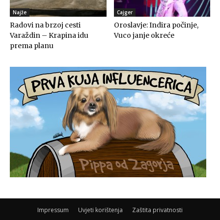
Najže
Cajger
Radovi na brzoj cesti
Oroslavje: Indira počinje,
Varaždin – Krapina idu
Vuco janje okreće
prema planu
Impressum
Uvjeti korištenja
Zaštita privatnosti