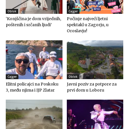
Oblok
Cajger
‘Konjščina je dom vrijednih,
Počinje najveći ljetni
poštenih i srčanih ljudi’
spektakl u Zagorju, u
Oroslavju!
Cajger
Oblok
Elitni policajci na Poskoku
Javni poziv za potpore za
3, među njima i IJP Zlatar
prvi dom u Loboru