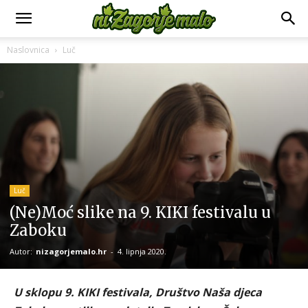
Naslovnica
Luč
Luč
(Ne)Moć slike na 9. KIKI festivalu u
Zaboku
Autor:
nizagorjemalo.hr
-
4. lipnja 2020.
U sklopu 9. KIKI festivala, Društvo Naša djeca