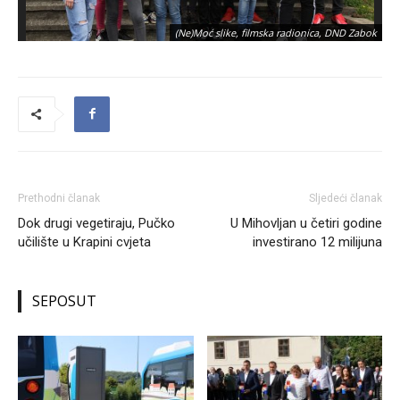
(Ne)Moć slike, filmska radionica, DND Zabok
Prethodni članak
Sljedeći članak
Dok drugi vegetiraju, Pučko
U Mihovljan u četiri godine
učilište u Krapini cvjeta
investirano 12 milijuna
SEPOSUT