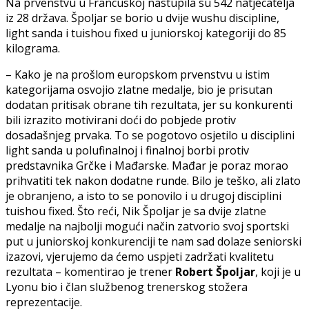
Na prvenstvu u Francuskoj nastupila su 542 natjecatelja
iz 28 država. Špoljar se borio u dvije wushu discipline,
light sanda i tuishou fixed u juniorskoj kategoriji do 85
kilograma.
– Kako je na prošlom europskom prvenstvu u istim
kategorijama osvojio zlatne medalje, bio je prisutan
dodatan pritisak obrane tih rezultata, jer su konkurenti
bili izrazito motivirani doći do pobjede protiv
dosadašnjeg prvaka. To se pogotovo osjetilo u disciplini
light sanda u polufinalnoj i finalnoj borbi protiv
predstavnika Grčke i Mađarske. Mađar je poraz morao
prihvatiti tek nakon dodatne runde. Bilo je teško, ali zlato
je obranjeno, a isto to se ponovilo i u drugoj disciplini
tuishou fixed. Što reći, Nik Špoljar je sa dvije zlatne
medalje na najbolji mogući način zatvorio svoj sportski
put u juniorskoj konkurenciji te nam sad dolaze seniorski
izazovi, vjerujemo da ćemo uspjeti zadržati kvalitetu
rezultata – komentirao je trener
Robert Špoljar
, koji je u
Lyonu bio i član službenog trenerskog stožera
reprezentacije.