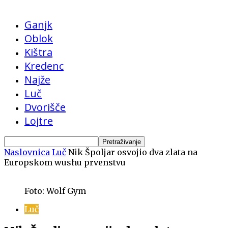
Ganjk
Oblok
Kištra
Kredenc
Najže
Luč
Dvorišče
Lojtre
Naslovnica
Luč
Nik Špoljar osvojio dva zlata na
Europskom wushu prvenstvu
Foto: Wolf Gym
Luč