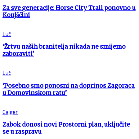
Za sve generacije: Horse City Trail ponovno u
Konjščini
Luč
‘Žrtvu naših branitelja nikada ne smijemo
zaboraviti’
Luč
‘Posebno smo ponosni na doprinos Zagoraca
u Domovinskom ratu’
Cajger
Zabok donosi novi Prostorni plan, uključite
se u raspravu