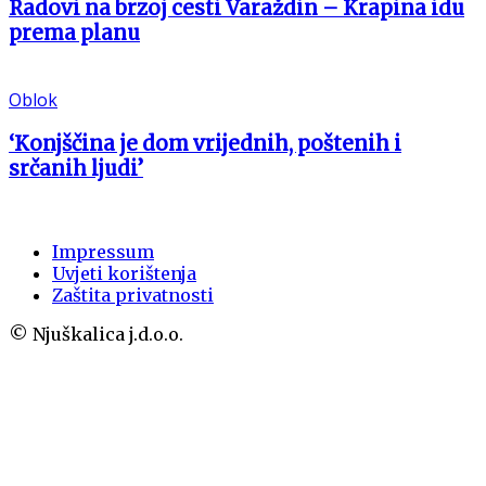
Radovi na brzoj cesti Varaždin – Krapina idu
prema planu
Oblok
‘Konjščina je dom vrijednih, poštenih i
srčanih ljudi’
Impressum
Uvjeti korištenja
Zaštita privatnosti
© Njuškalica j.d.o.o.