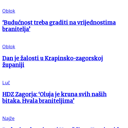
Oblok
‘Budućnost treba graditi na vrijednostima
branitelja’
Oblok
Dan je žalosti u Krapinsko-zagorskoj
županiji
Luč
HDZ Zagorja: ‘Oluja je kruna svih naših
bitaka. Hvala braniteljima’
Najže