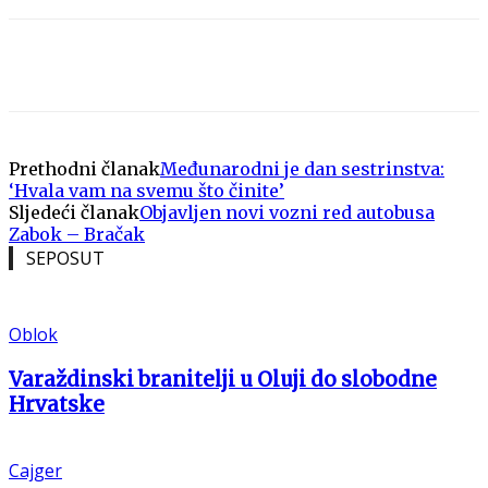
Prethodni članak
Međunarodni je dan sestrinstva:
‘Hvala vam na svemu što činite’
Sljedeći članak
Objavljen novi vozni red autobusa
Zabok – Bračak
SEPOSUT
Oblok
Varaždinski branitelji u Oluji do slobodne
Hrvatske
Cajger