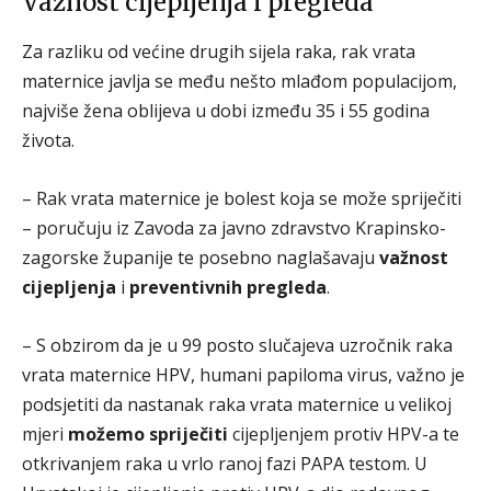
Važnost cijepljenja i pregleda
Za razliku od većine drugih sijela raka, rak vrata
maternice javlja se među nešto mlađom populacijom,
najviše žena oblijeva u dobi između 35 i 55 godina
života.
– Rak vrata maternice je bolest koja se može spriječiti
– poručuju iz Zavoda za javno zdravstvo Krapinsko-
zagorske županije te posebno naglašavaju
važnost
cijepljenja
i
preventivnih pregleda
.
– S obzirom da je u 99 posto slučajeva uzročnik raka
vrata maternice HPV, humani papiloma virus, važno je
podsjetiti da nastanak raka vrata maternice u velikoj
mjeri
možemo spriječiti
cijepljenjem protiv HPV-a te
otkrivanjem raka u vrlo ranoj fazi PAPA testom. U