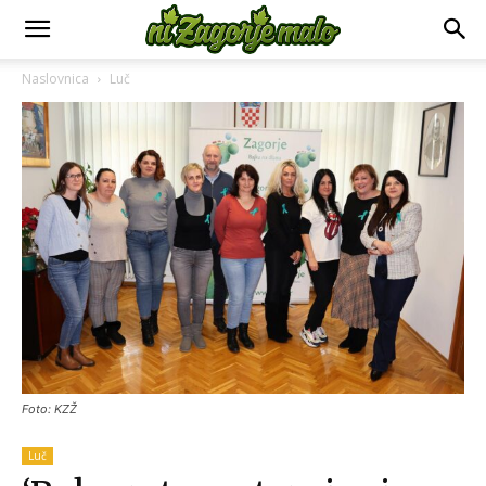
Naslovnica
Luč
Foto: KZŽ
Luč