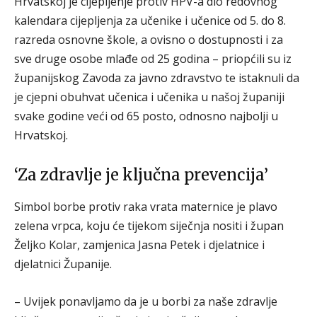
Hrvatskoj je cijepljenje protiv HPV-a dio redovnog
kalendara cijepljenja za učenike i učenice od 5. do 8.
razreda osnovne škole, a ovisno o dostupnosti i za
sve druge osobe mlađe od 25 godina – priopćili su iz
županijskog Zavoda za javno zdravstvo te istaknuli da
je cjepni obuhvat učenica i učenika u našoj županiji
svake godine veći od 65 posto, odnosno najbolji u
Hrvatskoj.
‘Za zdravlje je ključna prevencija’
Simbol borbe protiv raka vrata maternice je plavo
zelena vrpca, koju će tijekom siječnja nositi i župan
Željko Kolar, zamjenica Jasna Petek i djelatnice i
djelatnici Županije.
– Uvijek ponavljamo da je u borbi za naše zdravlje