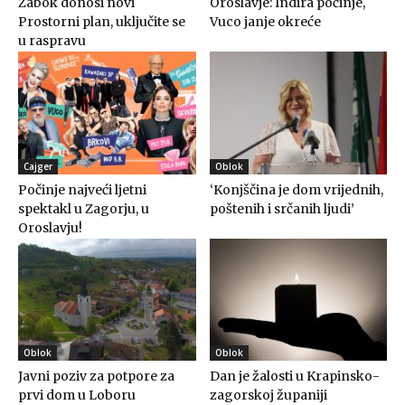
Zabok donosi novi
Oroslavje: Indira počinje,
Prostorni plan, uključite se
Vuco janje okreće
u raspravu
Cajger
Oblok
Počinje najveći ljetni
‘Konjščina je dom vrijednih,
spektakl u Zagorju, u
poštenih i srčanih ljudi’
Oroslavju!
Oblok
Oblok
Javni poziv za potpore za
Dan je žalosti u Krapinsko-
prvi dom u Loboru
zagorskoj županiji