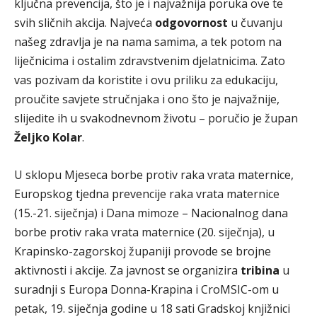
ključna prevencija, što je i najvažnija poruka ove te
svih sličnih akcija. Najveća
odgovornost
u čuvanju
našeg zdravlja je na nama samima, a tek potom na
liječnicima i ostalim zdravstvenim djelatnicima. Zato
vas pozivam da koristite i ovu priliku za edukaciju,
proučite savjete stručnjaka i ono što je najvažnije,
slijedite ih u svakodnevnom životu – poručio je župan
Željko Kolar
.
U sklopu Mjeseca borbe protiv raka vrata maternice,
Europskog tjedna prevencije raka vrata maternice
(15.-21. siječnja) i Dana mimoze – Nacionalnog dana
borbe protiv raka vrata maternice (20. siječnja), u
Krapinsko-zagorskoj županiji provode se brojne
aktivnosti i akcije. Za javnost se organizira
tribina
u
suradnji s Europa Donna-Krapina i CroMSIC-om u
petak, 19. siječnja godine u 18 sati Gradskoj knjižnici