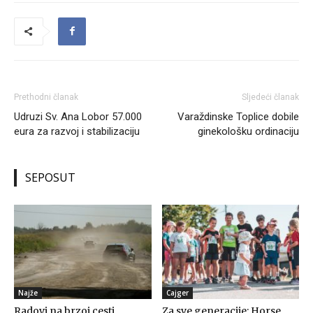
Prethodni članak
Sljedeći članak
Udruzi Sv. Ana Lobor 57.000
Varaždinske Toplice dobile
eura za razvoj i stabilizaciju
ginekološku ordinaciju
SEPOSUT
Najže
Cajger
Radovi na brzoj cesti
Za sve generacije: Horse