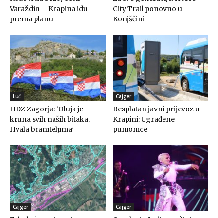
Varaždin – Krapina idu
City Trail ponovno u
prema planu
Konjščini
Luč
Cajger
HDZ Zagorja: ‘Oluja je
Besplatan javni prijevoz u
kruna svih naših bitaka.
Krapini: Ugrađene
Hvala braniteljima’
punionice
Cajger
Cajger