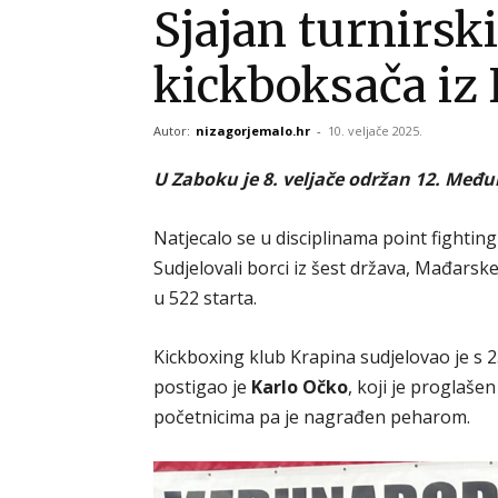
Sjajan turnirski
kickboksača iz
Autor:
nizagorjemalo.hr
-
10. veljače 2025.
U Zaboku je 8. veljače održan 12. Međ
Natjecalo se u disciplinama point fightingu
Sudjelovali borci iz šest država, Mađarske,
u 522 starta.
Kickboxing klub Krapina sudjelovao je s 23
postigao je
Karlo Očko
, koji je proglaše
početnicima pa je nagrađen peharom.