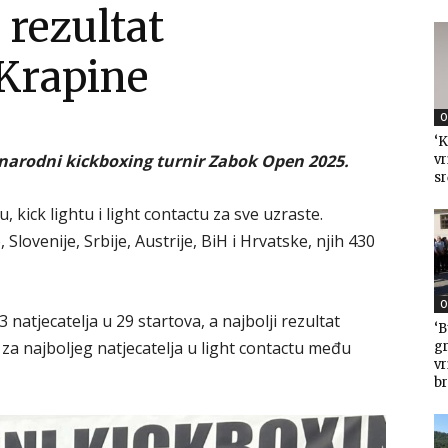
 rezultat
 Krapine
O
‘K
unarodni kickboxing turnir Zabok Open 2025.
vr
sr
, kick lightu i light contactu za sve uzraste.
 Slovenije, Srbije, Austrije, BiH i Hrvatske, njih 430
O
 natjecatelja u 29 startova, a najbolji rezultat
‘B
n za najboljeg natjecatelja u light contactu među
gr
v
br