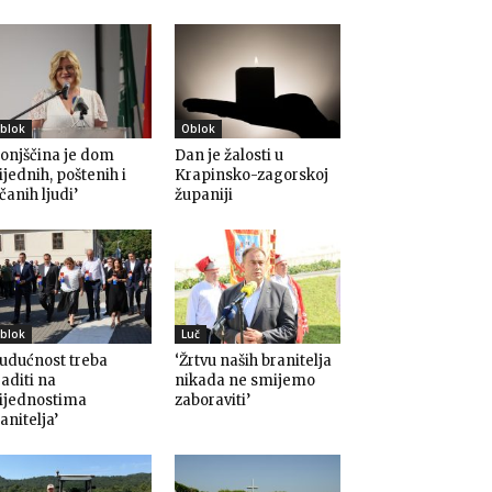
blok
Oblok
onjščina je dom
Dan je žalosti u
ijednih, poštenih i
Krapinsko-zagorskoj
čanih ljudi’
županiji
blok
Luč
udućnost treba
‘Žrtvu naših branitelja
aditi na
nikada ne smijemo
rijednostima
zaboraviti’
anitelja’