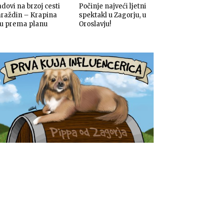
dovi na brzoj cesti
Počinje najveći ljetni
araždin – Krapina
spektakl u Zagorju, u
du prema planu
Oroslavju!