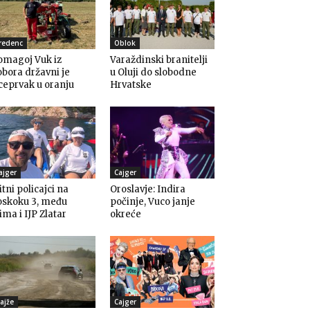
redenc
Oblok
omagoj Vuk iz
Varaždinski branitelji
bora državni je
u Oluji do slobodne
ceprvak u oranju
Hrvatske
ajger
Cajger
itni policajci na
Oroslavje: Indira
oskoku 3, među
počinje, Vuco janje
ima i IJP Zlatar
okreće
ajže
Cajger