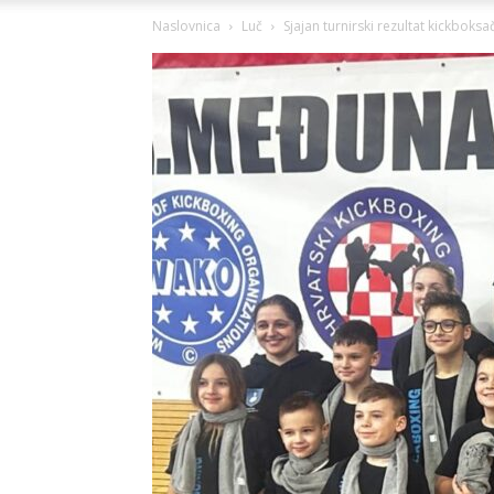
Naslovnica
Luč
Sjajan turnirski rezultat kickboksa