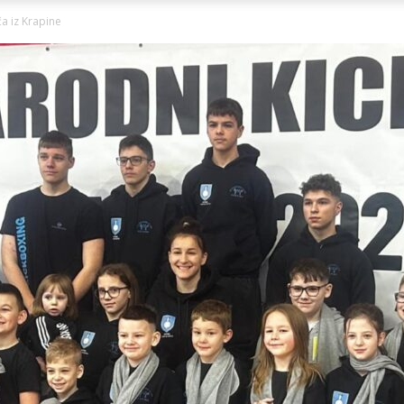
Ni
ča iz Krapine
Zagorje
malo