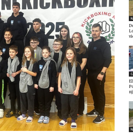
K
D
Lo
vi
C
El
P
nj
N