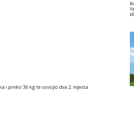
Ra
V
i
ka i preko 36 kg te osvojio dva 2. mjesta