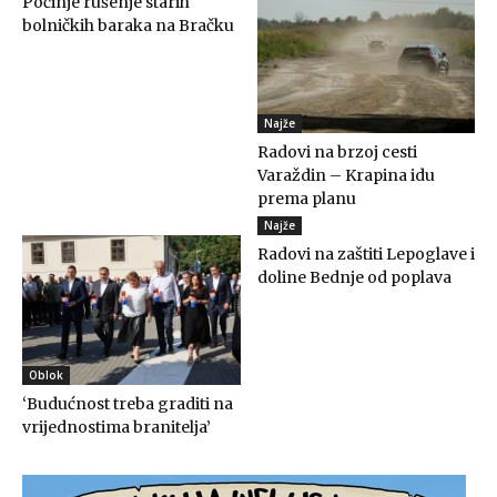
Počinje rušenje starih
bolničkih baraka na Bračku
Najže
Radovi na brzoj cesti
Varaždin – Krapina idu
prema planu
Najže
Radovi na zaštiti Lepoglave i
doline Bednje od poplava
Oblok
‘Budućnost treba graditi na
vrijednostima branitelja’