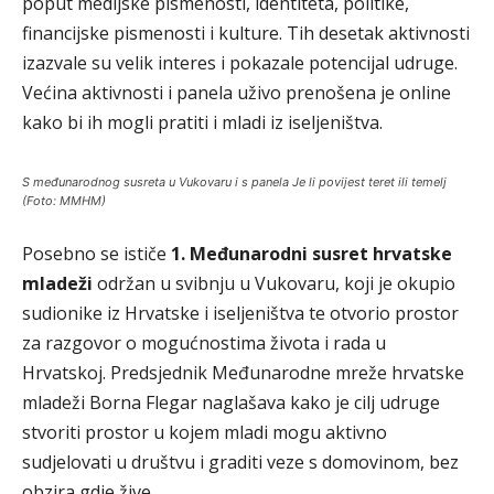
poput medijske pismenosti, identiteta, politike,
financijske pismenosti i kulture. Tih desetak aktivnosti
izazvale su velik interes i pokazale potencijal udruge.
Većina aktivnosti i panela uživo prenošena je online
kako bi ih mogli pratiti i mladi iz iseljeništva.
S međunarodnog susreta u Vukovaru i s panela Je li povijest teret ili temelj
(Foto: MMHM)
Posebno se ističe
1. Međunarodni susret hrvatske
mladeži
održan u svibnju u Vukovaru, koji je okupio
sudionike iz Hrvatske i iseljeništva te otvorio prostor
za razgovor o mogućnostima života i rada u
Hrvatskoj. Predsjednik Međunarodne mreže hrvatske
mladeži Borna Flegar naglašava kako je cilj udruge
stvoriti prostor u kojem mladi mogu aktivno
sudjelovati u društvu i graditi veze s domovinom, bez
obzira gdje žive.