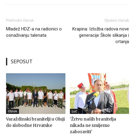
Prethodni članak
Sljedeći članak
Mladež HDZ-a na radionici o
Krapina: Izložba radova nove
osnaživanju talenata
generacije Škole slikanja i
crtanja
SEPOSUT
Oblok
Luč
Varaždinski branitelji u Oluji
‘Žrtvu naših branitelja
do slobodne Hrvatske
nikada ne smijemo
zaboraviti’