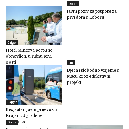
Oblok
Javni poziv za potpore za
prvi dom u Loboru
Cajger
Hotel Minerva potpuno
obnovljen, u rujnu prvi
gosti
Luč
Djeca i slobodno vrijeme u
Maču kroz edukativni
projekt
Cajger
Besplatan javni prijevoz u
Krapini: Ugrađene
punionice
Oblok