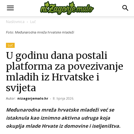
Naslovnica
Luč
Foto: Međunarodna mreža hrvatske mladeži
Luč
U godinu dana postali
platforma za povezivanje
mladih iz Hrvatske i
svijeta
Autor:
nizagorjemalo.hr
-
8. lipnja 2026.
Međunarodna mreža hrvatske mladeži već se
istaknula kao iznimno aktivna udruga koja
okuplja mlade Hrvate iz domovine i iseljeništva.