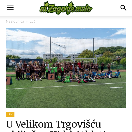
Naslovnica
Luč
Luč
U Velikom Trgovišću