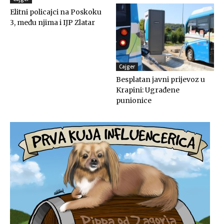
Elitni policajci na Poskoku
3, među njima i IJP Zlatar
Cajger
Besplatan javni prijevoz u
Krapini: Ugrađene
punionice