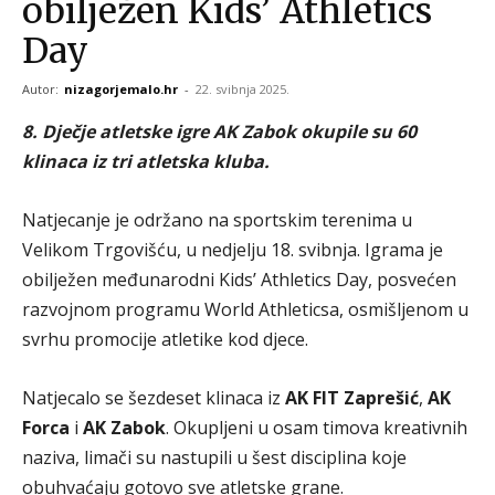
obilježen Kids’ Athletics
Day
Autor:
nizagorjemalo.hr
-
22. svibnja 2025.
8. Dječje atletske igre AK Zabok okupile su 60
klinaca iz tri atletska kluba.
Natjecanje je održano na sportskim terenima u
Velikom Trgovišću, u nedjelju 18. svibnja. Igrama je
obilježen međunarodni Kids’ Athletics Day, posvećen
razvojnom programu World Athleticsa, osmišljenom u
svrhu promocije atletike kod djece.
Natjecalo se šezdeset klinaca iz
AK FIT Zaprešić
,
AK
Forca
i
AK Zabok
. Okupljeni u osam timova kreativnih
naziva, limači su nastupili u šest disciplina koje
obuhvaćaju gotovo sve atletske grane.