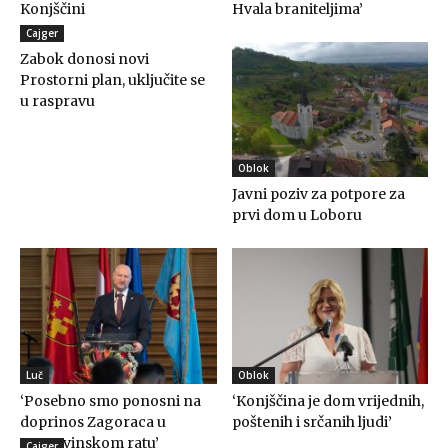
Konjščini
Hvala braniteljima’
Cajger
Zabok donosi novi
Prostorni plan, uključite se
u raspravu
Oblok
Javni poziv za potpore za
prvi dom u Loboru
Luč
Oblok
‘Posebno smo ponosni na
‘Konjščina je dom vrijednih,
doprinos Zagoraca u
poštenih i srčanih ljudi’
Domovinskom ratu’
Cajger