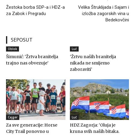
Žestoka borba SDP-a i HDZ-a
Velika Štruklijada i Sajam i
za Zabok i Pregradu
izložba zagorskih vina u
Bedekovčini
SEPOSUT
Oblok
Luč
Šimunić: ‘Žrtva branitelja
‘Žrtvu naših branitelja
trajno nas obvezuje’
nikada ne smijemo
zaboraviti’
Cajger
Luč
Za sve generacije: Horse
HDZ Zagorja: ‘Oluja je
City Trail ponovno u
kruna svih naših bitaka.