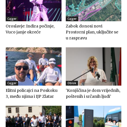
Cajger
Cajger
Oroslavje: Indira počinje,
Zabok donosi novi
Vuco janje okreće
Prostorni plan, uključite se
u raspravu
Cajger
Oblok
Elitni policajci na Poskoku
‘Konjščina je dom vrijednih,
3, među njima i IJP Zlatar
poštenih i srčanih ljudi’