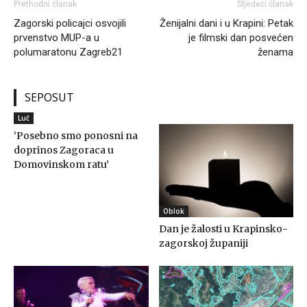
Prethodni članak
Sljedeći članak
Zagorski policajci osvojili
Ženijalni dani i u Krapini: Petak
prvenstvo MUP-a u
je filmski dan posvećen
polumaratonu Zagreb21
ženama
SEPOSUT
Luč
‘Posebno smo ponosni na
doprinos Zagoraca u
Domovinskom ratu’
Oblok
Dan je žalosti u Krapinsko-
zagorskoj županiji