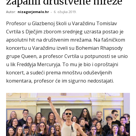
zapalili društvene mreže
Autor:
nizagorjemalo.hr
-
6. ožujka 2019.
Profesor u Glazbenoj školi u Varaždinu Tomislav
Cvrtila s Dječjim zborom srednjeg uzrasta postao je
apsolutni hit na društvenim mrežama. Na fašničkom
koncertu u Varaždinu izveli su Bohemian Rhapsody
grupe Queen, a profesor Cvrtila u potpunosti se unio
u lik Freddyja Mercuryja. To mu je bio i oproštajni
koncert, a sudeći prema mnoštvu oduševljenih
komentara, profesor će im sigurno nedostajati.