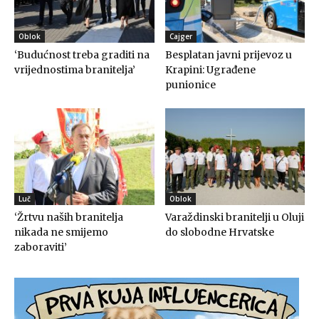
Oblok
Cajger
‘Budućnost treba graditi na
Besplatan javni prijevoz u
vrijednostima branitelja’
Krapini: Ugrađene
punionice
Luč
Oblok
‘Žrtvu naših branitelja
Varaždinski branitelji u Oluji
nikada ne smijemo
do slobodne Hrvatske
zaboraviti’