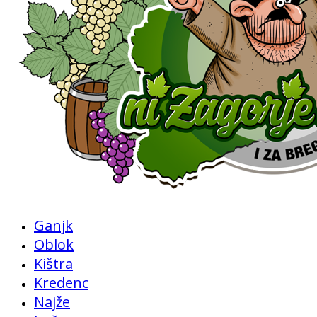
Ganjk
Oblok
Kištra
Kredenc
Najže