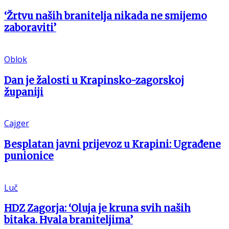
‘Žrtvu naših branitelja nikada ne smijemo
zaboraviti’
Oblok
Dan je žalosti u Krapinsko-zagorskoj
županiji
Cajger
Besplatan javni prijevoz u Krapini: Ugrađene
punionice
Luč
HDZ Zagorja: ‘Oluja je kruna svih naših
bitaka. Hvala braniteljima’