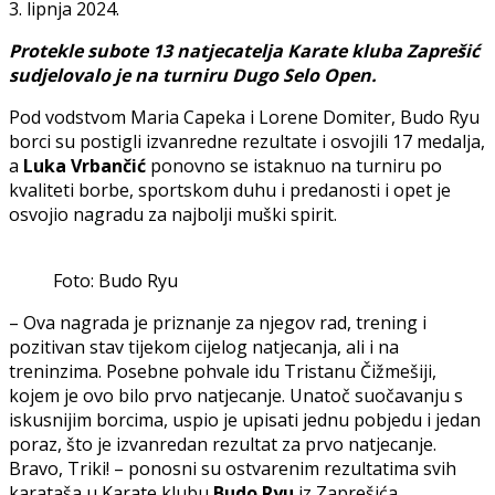
3. lipnja 2024.
Protekle subote 13 natjecatelja Karate kluba Zaprešić
sudjelovalo je na turniru Dugo Selo Open.
Pod vodstvom Maria Capeka i Lorene Domiter, Budo Ryu
borci su postigli izvanredne rezultate i osvojili 17 medalja,
a
Luka Vrbančić
ponovno se istaknuo na turniru po
kvaliteti borbe, sportskom duhu i predanosti i opet je
osvojio nagradu za najbolji muški spirit.
Foto: Budo Ryu
– Ova nagrada je priznanje za njegov rad, trening i
pozitivan stav tijekom cijelog natjecanja, ali i na
treninzima. Posebne pohvale idu Tristanu Čižmešiji,
kojem je ovo bilo prvo natjecanje. Unatoč suočavanju s
iskusnijim borcima, uspio je upisati jednu pobjedu i jedan
poraz, što je izvanredan rezultat za prvo natjecanje.
Bravo, Triki! – ponosni su ostvarenim rezultatima svih
karataša u Karate klubu
Budo Ryu
iz Zaprešića.