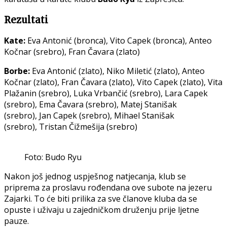
Rezultati
Kate:
Eva Antonić (bronca), Vito Capek (bronca), Anteo
Kočnar (srebro), Fran Čavara (zlato)
Borbe:
Eva Antonić (zlato), Niko Miletić (zlato), Anteo
Kočnar (zlato), Fran Čavara (zlato), Vito Capek (zlato), Vita
Plažanin (srebro), Luka Vrbančić (srebro), Lara Capek
(srebro), Ema Čavara (srebro), Matej Stanišak
(srebro), Jan Capek (srebro), Mihael Stanišak
(srebro), Tristan Čižmešija (srebro)
Foto: Budo Ryu
Nakon još jednog uspješnog natjecanja, klub se
priprema za proslavu rođendana ove subote na jezeru
Zajarki. To će biti prilika za sve članove kluba da se
opuste i uživaju u zajedničkom druženju prije ljetne
pauze.