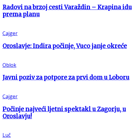
Radovi na brzoj cesti Varaždin – Krapina idu
prema planu
Cajger
Oroslavje: Indira počinje, Vuco janje okreće
Oblok
Javni poziv za potpore za prvi dom u Loboru
Cajger
Počinje najveći ljetni spektakl u Zagorju, u
Oroslavju!
Luč