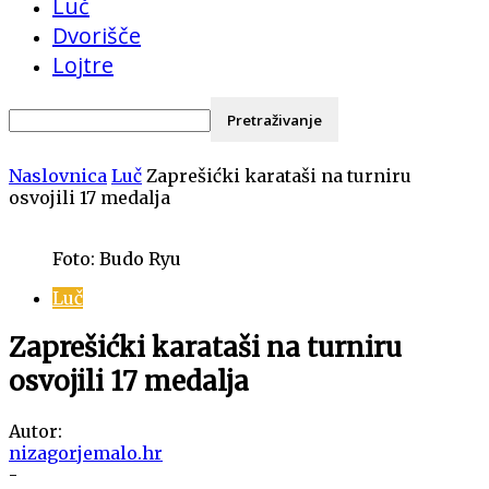
Luč
Dvorišče
Lojtre
Naslovnica
Luč
Zaprešićki karataši na turniru
osvojili 17 medalja
Foto: Budo Ryu
Luč
Zaprešićki karataši na turniru
osvojili 17 medalja
Autor:
nizagorjemalo.hr
-