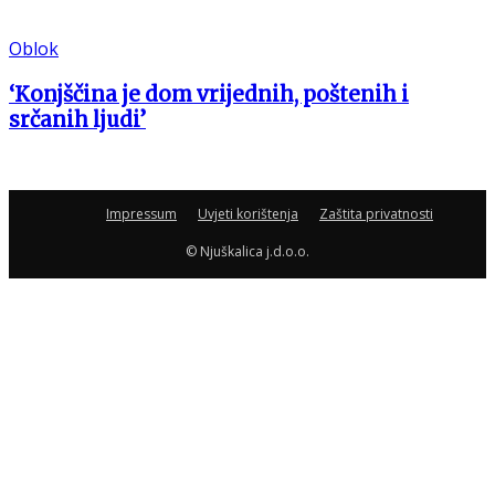
Oblok
‘Konjščina je dom vrijednih, poštenih i
srčanih ljudi’
Impressum
Uvjeti korištenja
Zaštita privatnosti
© Njuškalica j.d.o.o.