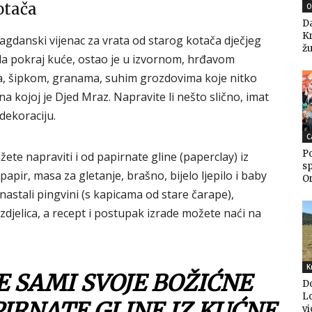
otača
O
Da
K
agdanski vijenac za vrata od starog kotača dječjeg
žu
ašla pokraj kuće, ostao je u izvornom, hrđavom
ma, šipkom, granama, suhim grozdovima koje nitko
 kojoj je Djed Mraz. Napravite li nešto slično, imat
dekoraciju.
C
Po
ete napraviti i od papirnate gline (paperclay) iz
sp
 papir, masa za gletanje, brašno, bijelo ljepilo i baby
Or
 nastali pingvini (s kapicama od stare čarape),
zdjelica, a recept i postupak izrade možete naći na
K
 SAMI SVOJE BOŽIĆNE
D
Lo
IRNATE GLINE IZ KUĆNE
vi