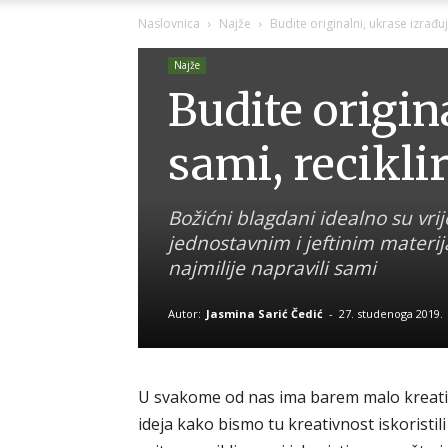
Naslovnica
Najže
Budite originalni, ukrase izrađuj
Najže
Budite origin
sami, reciklir
Božićni blagdani idealno su vrij
jednostavnim i jeftinim materij
najmilije napravili sami
Autor:
Jasmina Sarić Čedić
-
27. studenoga 2019.
U svakome od nas ima barem malo kreativn
ideja kako bismo tu kreativnost iskoristi