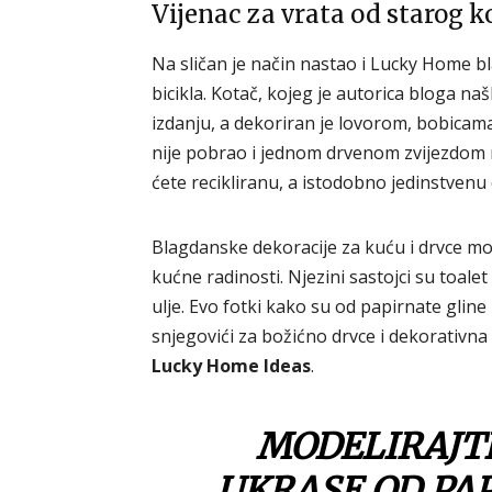
Vijenac za vrata od starog k
Na sličan je način nastao i Lucky Home bl
bicikla. Kotač, kojeg je autorica bloga n
izdanju, a dekoriran je lovorom, bobica
nije pobrao i jednom drvenom zvijezdom na
ćete recikliranu, a istodobno jedinstvenu 
Blagdanske dekoracije za kuću i drvce mož
kućne radinosti. Njezini sastojci su toalet
ulje. Evo fotki kako su od papirnate gline
snjegovići za božićno drvce i dekorativna 
Lucky Home Ideas
.
MODELIRAJTE
UKRASE OD PAP