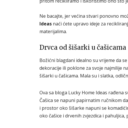
pritom recikliramo i iskoristimo ono što j
Ne bacajte, jer većina stvari ponovno m
Ideas
naći ćete upravo ideje za recikliran
materijalima.
Drvca od šišarki u čašicama
Božićni blagdani idealno su vrijeme da se 
dekoracije ili poklone za svoje najmilije 
šišarki u čašicama. Mala su i slatka, odlična
Ova sa bloga Lucky Home Ideas rađena su
Čašica se napuni papirnatim ručnikom da 
i prostor oko šišarke napuni se komadići
oko čašice i drvenih zvjezdica i pahuljica,