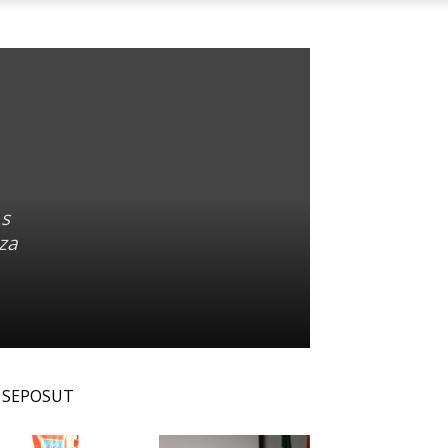
 s
 za
SEPOSUT