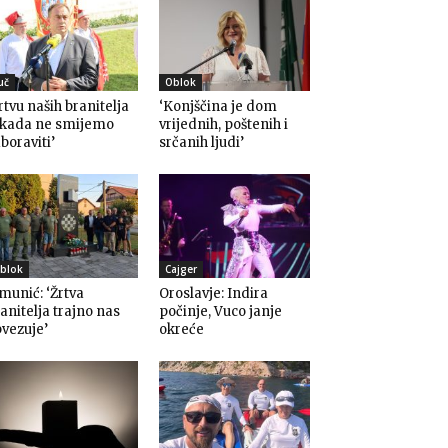
uč
Oblok
rtvu naših branitelja
‘Konjščina je dom
ikada ne smijemo
vrijednih, poštenih i
boraviti’
srčanih ljudi’
blok
Cajger
munić: ‘Žrtva
Oroslavje: Indira
anitelja trajno nas
počinje, Vuco janje
vezuje’
okreće