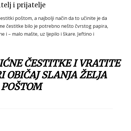
elj i prijatelje
 čestitki poštom, a najbolji način da to učinite je da
e čestitke bilo je potrebno nešto čvrstog papira,
e i – malo mašte, uz ljepilo i škare. Jeftino i
ĆNE ČESTITKE I VRATITE
I OBIČAJ SLANJA ŽELJA
POŠTOM