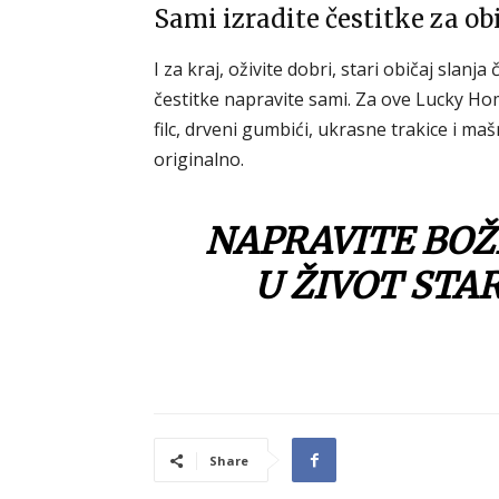
Sami izradite čestitke za obit
I za kraj, oživite dobri, stari običaj slanja
čestitke napravite sami. Za ove Lucky Hom
filc, drveni gumbići, ukrasne trakice i mašn
originalno.
NAPRAVITE BOŽI
U ŽIVOT STAR
Share