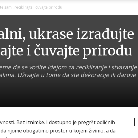
Ni
te sami, reciklirajte i čuvajte prirodu
alni, ukrase izrađujte
ajte i čuvajte prirodu
Zagorje
eme da se vodite idejom za recikliranje i stvaranje
alima. Uživajte u tome da ste dekoracije ili darove
malo
osti. Bez iznimke. I dostupno je pregršt odličnih
li da njome obogatimo prostor u kojem živimo, a da