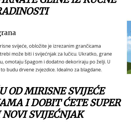
RADINOSTI
 grana
isne svijeće, obložite je izrezanim grančicama
trebi može biti i svijećnjak za lučicu. Ukratko, grane
šu, omotaju špagom i dodatno dekoriraju po želji. U
 to budu drvene zvjezdice. Idealno za blagdane.
 OD MIRISNE SVIJEĆE
AMA I DOBIT ĆETE SUPER
I NOVI SVIJEĆNJAK