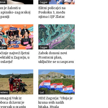
blok
Cajger
n je žalosti u
Elitni policajci na
rapinsko-zagorskoj
Poskoku 3, među
paniji
njima i IJP Zlatar
ajger
Cajger
činje najveći ljetni
Zabok donosi novi
ektakl u Zagorju, u
Prostorni plan,
oslavju!
uključite se u raspravu
redenc
Luč
omagoj Vuk iz
HDZ Zagorja: ‘Oluja je
bora državni je
kruna svih naših
ceprvak u oranju
bitaka. Hvala