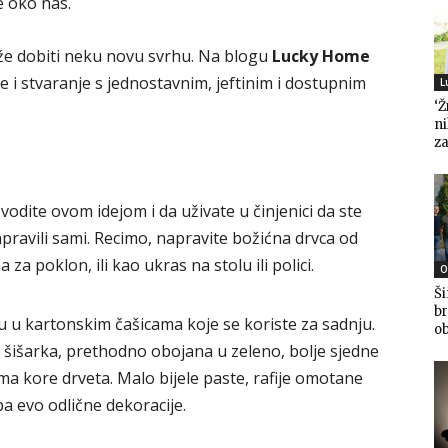
e oko nas.
ože dobiti neku novu svrhu. Na blogu
Lucky Home
je i stvaranje s jednostavnim, jeftinim i dostupnim
L
‘Ž
n
za
vodite ovom idejom i da uživate u činjenici da ste
napravili sami. Recimo, napravite božićna drvca od
 za poklon, ili kao ukras na stolu ili polici.
O
Ši
br
 u kartonskim čašicama koje se koriste za sadnju.
ob
šišarka, prethodno obojana u zeleno, bolje sjedne
ma kore drveta. Malo bijele paste, rafije omotane
 pa evo odlične dekoracije.