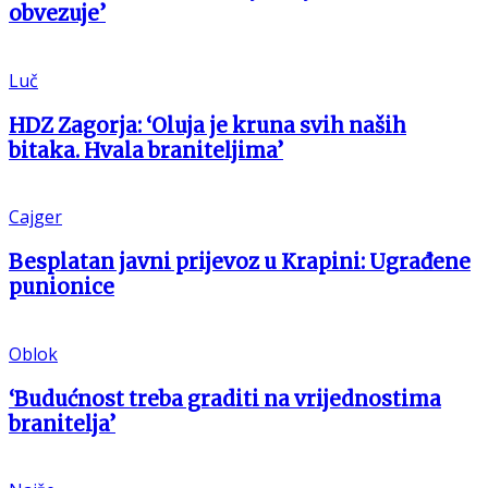
obvezuje’
Luč
HDZ Zagorja: ‘Oluja je kruna svih naših
bitaka. Hvala braniteljima’
Cajger
Besplatan javni prijevoz u Krapini: Ugrađene
punionice
Oblok
‘Budućnost treba graditi na vrijednostima
branitelja’