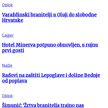
Oblok
Varaždinski branitelji u Oluji do slobodne
Hrvatske
Cajger
Hotel Minerva potpuno obnovljen, u rujnu
prvi gosti
Najže
Radovi na zaštiti Lepoglave i doline Bednje
od poplava
Oblok
Šimunić: ‘Žrtva branitelja trajno nas