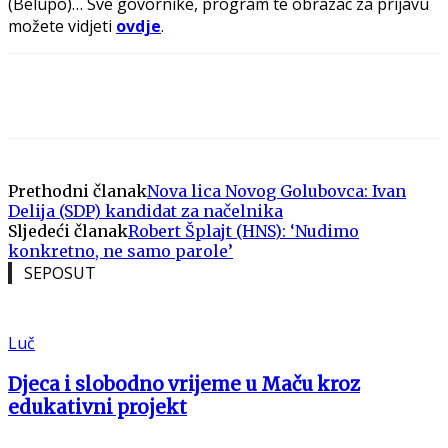
(Belupo)… Sve govornike, program te obrazac za prijavu
možete vidjeti
ovdje
.
Prethodni članak
Nova lica Novog Golubovca: Ivan
Delija (SDP) kandidat za načelnika
Sljedeći članak
Robert Šplajt (HNS): ‘Nudimo
konkretno, ne samo parole’
SEPOSUT
Luč
Djeca i slobodno vrijeme u Maču kroz
edukativni projekt