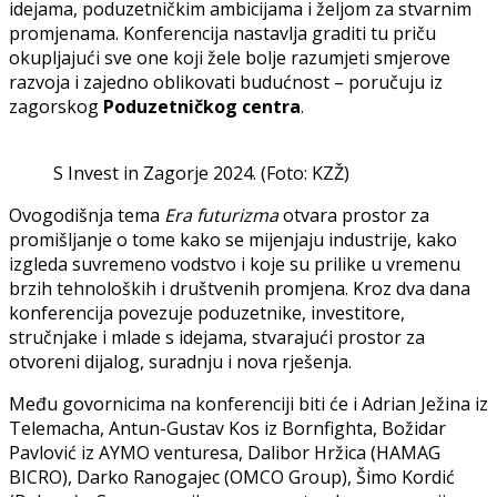
idejama, poduzetničkim ambicijama i željom za stvarnim
promjenama. Konferencija nastavlja graditi tu priču
okupljajući sve one koji žele bolje razumjeti smjerove
razvoja i zajedno oblikovati budućnost – poručuju iz
zagorskog
Poduzetničkog centra
.
S Invest in Zagorje 2024. (Foto: KZŽ)
Ovogodišnja tema
Era futurizma
otvara prostor za
promišljanje o tome kako se mijenjaju industrije, kako
izgleda suvremeno vodstvo i koje su prilike u vremenu
brzih tehnoloških i društvenih promjena. Kroz dva dana
konferencija povezuje poduzetnike, investitore,
stručnjake i mlade s idejama, stvarajući prostor za
otvoreni dijalog, suradnju i nova rješenja.
Među govornicima na konferenciji biti će i Adrian Ježina iz
Telemacha, Antun-Gustav Kos iz Bornfighta, Božidar
Pavlović iz AYMO venturesa, Dalibor Hržica (HAMAG
BICRO), Darko Ranogajec (OMCO Group), Šimo Kordić