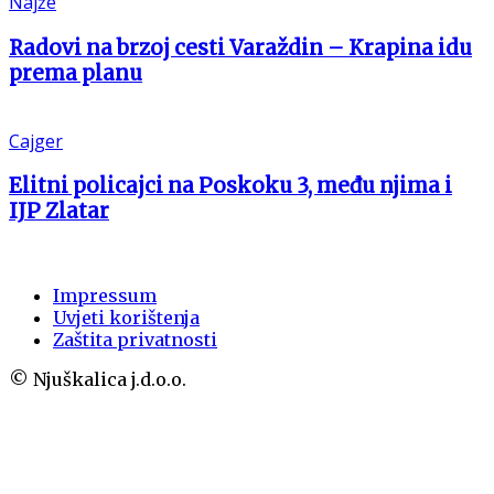
Najže
Radovi na brzoj cesti Varaždin – Krapina idu
prema planu
Cajger
Elitni policajci na Poskoku 3, među njima i
IJP Zlatar
Impressum
Uvjeti korištenja
Zaštita privatnosti
© Njuškalica j.d.o.o.