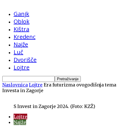
Ganjk
Oblok
Kištra
Kredenc
Najže
Luč
Dvorišče
Lojtre
Naslovnica
Lojtre
Era futurizma ovogodišnja tema
Investa in Zagorje
S Invest in Zagorje 2024. (Foto: KZŽ)
Lojtre
Najže