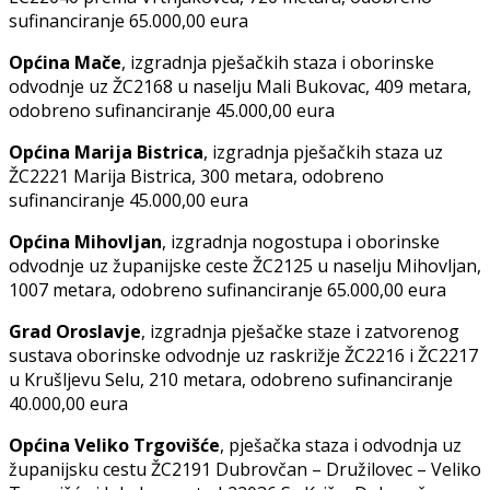
sufinanciranje 65.000,00 eura
Općina Mače
, izgradnja pješačkih staza i oborinske
odvodnje uz ŽC2168 u naselju Mali Bukovac, 409 metara,
odobreno sufinanciranje 45.000,00 eura
Općina Marija Bistrica
, izgradnja pješačkih staza uz
ŽC2221 Marija Bistrica, 300 metara, odobreno
sufinanciranje 45.000,00 eura
Općina Mihovljan
, izgradnja nogostupa i oborinske
odvodnje uz županijske ceste ŽC2125 u naselju Mihovljan,
1007 metara, odobreno sufinanciranje 65.000,00 eura
Grad Oroslavje
, izgradnja pješačke staze i zatvorenog
sustava oborinske odvodnje uz raskrižje ŽC2216 i ŽC2217
u Krušljevu Selu, 210 metara, odobreno sufinanciranje
40.000,00 eura
Općina Veliko Trgovišće
, pješačka staza i odvodnja uz
županijsku cestu ŽC2191 Dubrovčan – Družilovec – Veliko