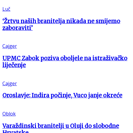
Luč
‘Žrtvu naših branitelja nikada ne smijemo
zaboraviti’
Cajger
UPMC Zabok poziva oboljele na istraživačko
liječenje
Cajger
Oroslavje: Indira počinje, Vuco janje okreće
Oblok
Varaždinski branitelji u Oluji do slobodne
Hrvatske