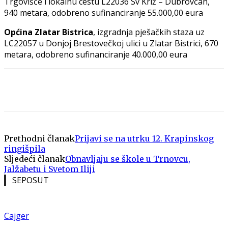
Trgovišće i lokalnu cestu L22036 Sv Križ – Dubrovčan,
940 metara, odobreno sufinanciranje 55.000,00 eura
Općina Zlatar Bistrica
, izgradnja pješačkih staza uz
LC22057 u Donjoj Brestovečkoj ulici u Zlatar Bistrici, 670
metara, odobreno sufinanciranje 40.000,00 eura
Prethodni članak
Prijavi se na utrku 12. Krapinskog
ringišpila
Sljedeći članak
Obnavljaju se škole u Trnovcu,
Jalžabetu i Svetom Iliji
SEPOSUT
Cajger