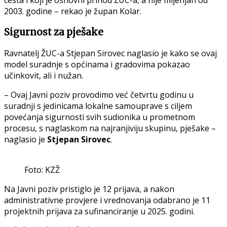
cesta i koji je osnovni prihod ŽUC-a, a nije mijenjan od
2003. godine – rekao je župan Kolar.
Sigurnost za pješake
Ravnatelj ŽUC-a Stjepan Sirovec naglasio je kako se ovaj
model suradnje s općinama i gradovima pokazao
učinkovit, ali i nužan.
– Ovaj Javni poziv provodimo već četvrtu godinu u
suradnji s jedinicama lokalne samouprave s ciljem
povećanja sigurnosti svih sudionika u prometnom
procesu, s naglaskom na najranjiviju skupinu, pješake –
naglasio je
Stjepan Sirovec
.
Foto: KZŽ
Na Javni poziv pristiglo je 12 prijava, a nakon
administrativne provjere i vrednovanja odabrano je 11
projektnih prijava za sufinanciranje u 2025. godini.