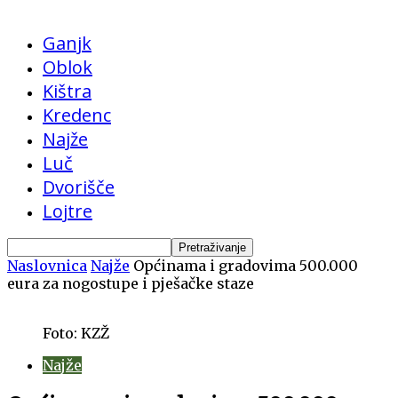
Ganjk
Oblok
Kištra
Kredenc
Najže
Luč
Dvorišče
Lojtre
Naslovnica
Najže
Općinama i gradovima 500.000
eura za nogostupe i pješačke staze
Foto: KZŽ
Najže