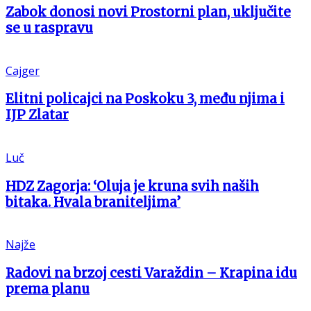
Zabok donosi novi Prostorni plan, uključite
se u raspravu
Cajger
Elitni policajci na Poskoku 3, među njima i
IJP Zlatar
Luč
HDZ Zagorja: ‘Oluja je kruna svih naših
bitaka. Hvala braniteljima’
Najže
Radovi na brzoj cesti Varaždin – Krapina idu
prema planu