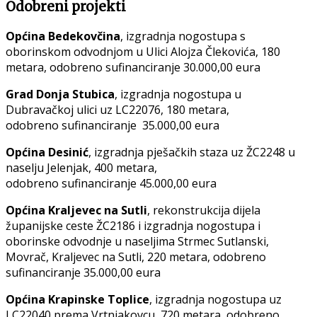
Odobreni projekti
Općina Bedekovčina
, izgradnja nogostupa s
oborinskom odvodnjom u Ulici Alojza Člekovića, 180
metara, odobreno sufinanciranje 30.000,00 eura
Grad Donja Stubica
, izgradnja nogostupa u
Dubravačkoj ulici uz LC22076, 180 metara,
odobreno sufinanciranje 35.000,00 eura
Općina Desinić
, izgradnja pješačkih staza uz ŽC2248 u
naselju Jelenjak, 400 metara,
odobreno sufinanciranje 45.000,00 eura
Općina Kraljevec na Sutli
, rekonstrukcija dijela
županijske ceste ŽC2186 i izgradnja nogostupa i
oborinske odvodnje u naseljima Strmec Sutlanski,
Movrač, Kraljevec na Sutli, 220 metara, odobreno
sufinanciranje 35.000,00 eura
Općina Krapinske Toplice
, izgradnja nogostupa uz
LC22040 prema Vrtnjakovcu, 720 metara, odobreno