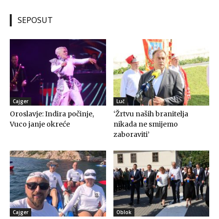
SEPOSUT
Cajger
Luč
Oroslavje: Indira počinje,
‘Žrtvu naših branitelja
Vuco janje okreće
nikada ne smijemo
zaboraviti’
Cajger
Oblok