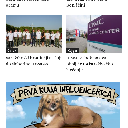
oranju
Konjščini
Oblok
Cajger
Varaždinski branitelji u Oluji
UPMC Zabok poziva
do slobodne Hrvatske
oboljele na istraživačko
liječenje