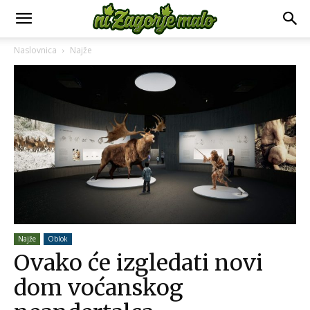
Naslovnica
Najže
Najže
Oblok
Ovako će izgledati novi
dom voćanskog