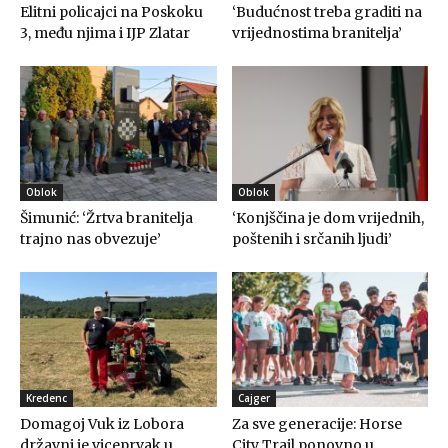
Elitni policajci na Poskoku
‘Budućnost treba graditi na
3, među njima i IJP Zlatar
vrijednostima branitelja’
Oblok
Oblok
Šimunić: ‘Žrtva branitelja
‘Konjščina je dom vrijednih,
trajno nas obvezuje’
poštenih i srčanih ljudi’
Kredenc
Cajger
Domagoj Vuk iz Lobora
Za sve generacije: Horse
državni je viceprvak u
City Trail ponovno u