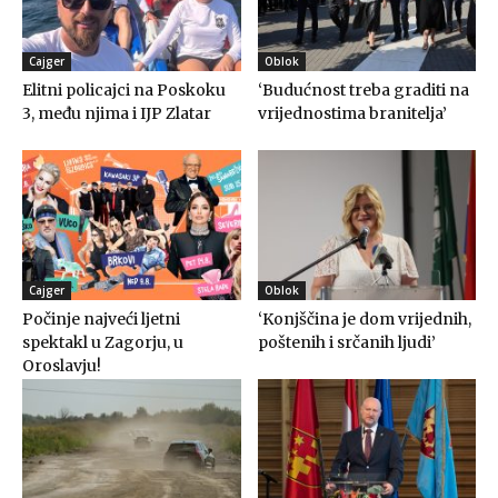
Cajger
Oblok
Elitni policajci na Poskoku
‘Budućnost treba graditi na
3, među njima i IJP Zlatar
vrijednostima branitelja’
Cajger
Oblok
Počinje najveći ljetni
‘Konjščina je dom vrijednih,
spektakl u Zagorju, u
poštenih i srčanih ljudi’
Oroslavju!