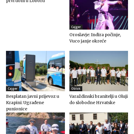
prvi dom u Loboru
Cajger
Oroslavje: Indira počinje,
Vuco janje okreće
Cajger
Oblok
Besplatan javni prijevoz u
Varaždinski branitelji u Oluji
Krapini: Ugrađene
do slobodne Hrvatske
punionice