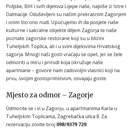
Poljske, BIH i svih dijelova Lijepe naše, najviše iz Istre i
Dalmacije. Oduševljeni su našim prekrasnim Zagorjem
i onim što ono nudi. Upućujemo ih da posjete naše
kulturne i sakralne objekte diljem Zagorja te naše
poznate zagorske restorane koji su u blizini
Tuheljskih Toplica, ali i u svim dijelovima Hrvatskog
zagorja. Mnogi naši gosti vraćaju se opet, jer se žele
odmoriti u miru i prirodi koja okružuje naše
apartmane – govore nam zadovoljni vlasnici koji na
prvu, svojim gostoprimstvom, osvajaju goste.
Mjesto za odmor – Zagorje
Odmorite se i vi u Zagorju, u apartmanima Karla u
Tuheljskim Toplicama, Zagrebačka ulica 8. Za
rezervaciju zovite broj
098/9379 729
.