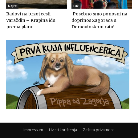
Najže
Luč
Radovi na brzoj cesti
‘Posebno smo ponosni na
Varaždin – Krapina idu
doprinos Zagoraca u
prema planu
Domovinskom ratu’
Impressum
Uvjeti korištenja
Zaštita privatnosti