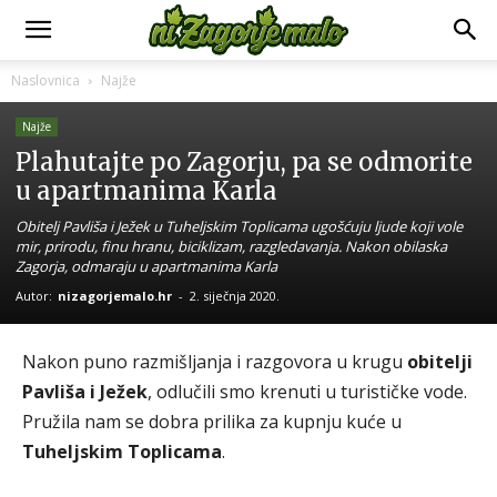
Naslovnica
Najže
Najže
Plahutajte po Zagorju, pa se odmorite
u apartmanima Karla
Obitelj Pavliša i Ježek u Tuheljskim Toplicama ugošćuju ljude koji vole
mir, prirodu, finu hranu, biciklizam, razgledavanja. Nakon obilaska
Zagorja, odmaraju u apartmanima Karla
Autor:
nizagorjemalo.hr
-
2. siječnja 2020.
Nakon puno razmišljanja i razgovora u krugu
obitelji
Pavliša i Ježek
, odlučili smo krenuti u turističke vode.
Pružila nam se dobra prilika za kupnju kuće u
Tuheljskim Toplicama
.