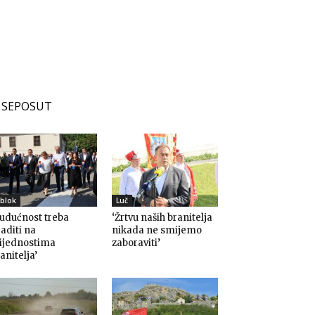
SEPOSUT
blok
Luč
udućnost treba
‘Žrtvu naših branitelja
aditi na
nikada ne smijemo
rijednostima
zaboraviti’
anitelja’