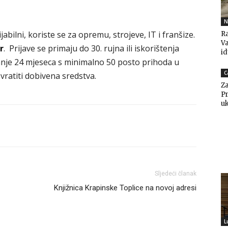
N
jabilni, koriste se za opremu, strojeve, IT i franšize.
Ra
V
r
. Prijave se primaju do 30. rujna ili iskorištenja
i
anje 24 mjeseca s minimalno 50 posto prihoda u
C
ratiti dobivena sredstva.
Za
Pr
uk
Sljedeći članak
Knjižnica Krapinske Toplice na novoj adresi
L