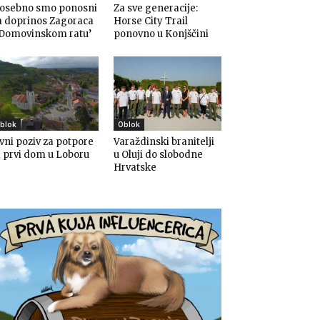
Posebno smo ponosni
Za sve generacije:
a doprinos Zagoraca
Horse City Trail
 Domovinskom ratu’
ponovno u Konjščini
blok
Oblok
vni poziv za potpore
Varaždinski branitelji
 prvi dom u Loboru
u Oluji do slobodne
Hrvatske