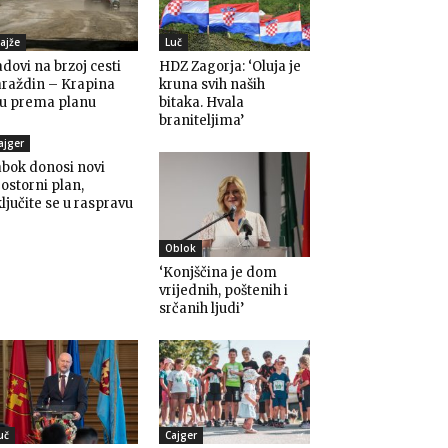
ajže
Luč
dovi na brzoj cesti
HDZ Zagorja: ‘Oluja je
araždin – Krapina
kruna svih naših
du prema planu
bitaka. Hvala
braniteljima’
ajger
bok donosi novi
ostorni plan,
ljučite se u raspravu
Oblok
‘Konjščina je dom
vrijednih, poštenih i
srčanih ljudi’
uč
Cajger