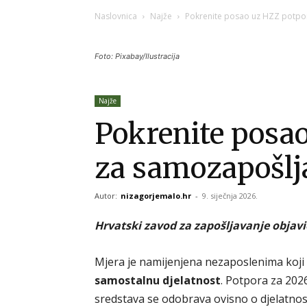
Naslovnica
Najže
Pokrenite posao uz HZZ potpo
Foto: Pixabay/Ilustracija
Najže
Pokrenite posa
za samozapošlj
Autor:
nizagorjemalo.hr
-
9. siječnja 2026.
Hrvatski zavod za zapošljavanje objav
Mjera je namijenjena nezaposlenima koji
samostalnu djelatnost
. Potpora za 2026
sredstava se odobrava ovisno o djelatnost