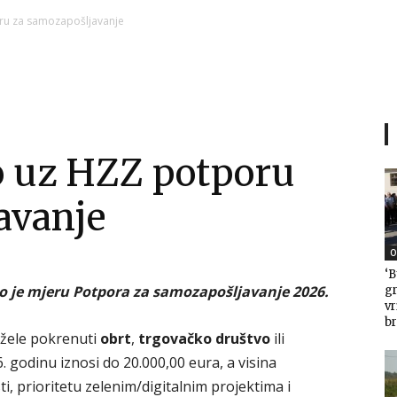
Ni
ru za samozapošljavanje
Zagorje
o uz HZZ potporu
avanje
malo
O
‘B
io je mjeru Potpora za samozapošljavanje 2026.
gr
v
br
 žele pokrenuti
obrt
,
trgovačko društvo
ili
. godinu iznosi do 20.000,00 eura, a visina
i, prioritetu zelenim/digitalnim projektima i