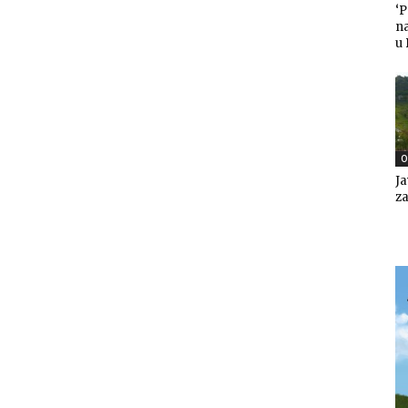
‘
n
u
O
Ja
za