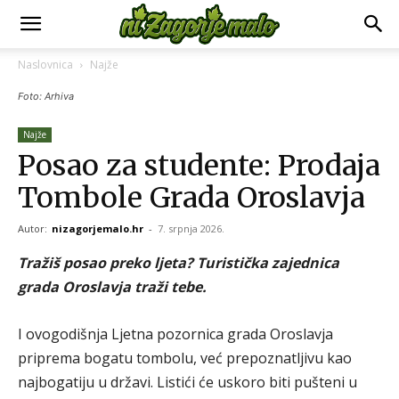
Naslovnica
Najže
Foto: Arhiva
Najže
Posao za studente: Prodaja
Tombole Grada Oroslavja
Autor:
nizagorjemalo.hr
-
7. srpnja 2026.
Tražiš posao preko ljeta? Turistička zajednica
grada Oroslavja traži tebe.
I ovogodišnja Ljetna pozornica grada Oroslavja
priprema bogatu tombolu, već prepoznatljivu kao
najbogatiju u državi. Listići će uskoro biti pušteni u