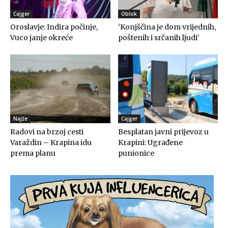
Cajger
Oblok
Oroslavje: Indira počinje,
‘Konjščina je dom vrijednih,
Vuco janje okreće
poštenih i srčanih ljudi’
Najže
Cajger
Radovi na brzoj cesti
Besplatan javni prijevoz u
Varaždin – Krapina idu
Krapini: Ugrađene
prema planu
punionice