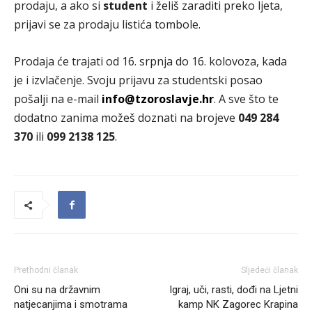
prodaju, a ako si
student
i želiš zaraditi preko ljeta,
prijavi se za prodaju listića tombole.
Prodaja će trajati od 16. srpnja do 16. kolovoza, kada
je i izvlačenje. Svoju prijavu za studentski posao
pošalji na e-mail
info@tzoroslavje.hr
. A sve što te
dodatno zanima možeš doznati na brojeve
049 284
370
ili
099 2138 125
.
Prethodni članak
Sljedeći članak
Oni su na državnim
Igraj, uči, rasti, dođi na Ljetni
natjecanjima i smotrama
kamp NK Zagorec Krapina