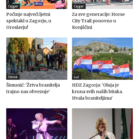
Cajger
Cajger
Počinje najveći ljetni
Za sve generacije: Horse
spektakl u Zagorju, u
City Trail ponovno u
Oroslavju!
Konjščini
Oblok
Luč
Šimunić: ‘Žrtva branitelja
HDZ Zagorja: ‘Oluja je
trajno nas obvezuje’
kruna svih naših bitaka.
Hvala braniteljima’