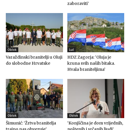
zaboraviti’
Oblok
Luč
Varaždinski branitelji u Oluji
HDZ Zagorja: ‘Oluja je
do slobodne Hrvatske
kruna svih naših bitaka.
Hvala braniteljima’
Oblok
Oblok
Šimunić: ‘Žrtva branitelja
‘Konjščina je dom vrijednih,
trajno nas obvezuje’
poštenih i srčanih ljudi’