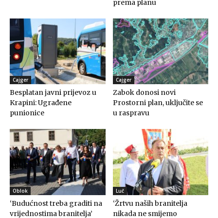
prema planu
Cajger
Cajger
Besplatan javni prijevoz u
Zabok donosi novi
Krapini: Ugrađene
Prostorni plan, uključite se
punionice
u raspravu
Oblok
Luč
‘Budućnost treba graditi na
‘Žrtvu naših branitelja
vrijednostima branitelja’
nikada ne smijemo