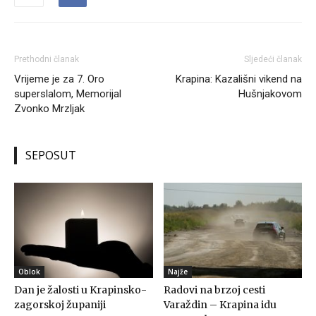
Prethodni članak
Sljedeći članak
Vrijeme je za 7. Oro
Krapina: Kazališni vikend na
superslalom, Memorijal
Hušnjakovom
Zvonko Mrzljak
SEPOSUT
Oblok
Najže
Dan je žalosti u Krapinsko-
Radovi na brzoj cesti
zagorskoj županiji
Varaždin – Krapina idu