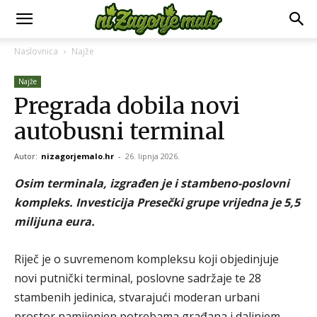
Naslovnica
Najže
Najže
Pregrada dobila novi
autobusni terminal
Autor:
nizagorjemalo.hr
-
26. lipnja 2026.
Osim terminala, izgrađen je i stambeno-poslovni
kompleks. Investicija Presečki grupe vrijedna je 5,5
milijuna eura.
Riječ je o suvremenom kompleksu koji objedinjuje
novi putnički terminal, poslovne sadržaje te 28
stambenih jedinica, stvarajući moderan urbani
prostor namijenjen potrebama građana i daljnjem