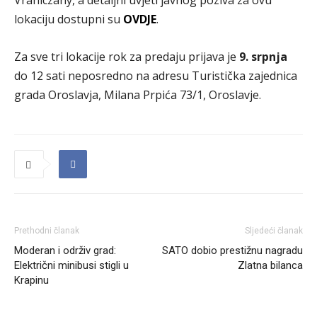
Vraniczany, a detaljni uvjeti javnog poziva za ovu
lokaciju dostupni su
OVDJE
.
Za sve tri lokacije rok za predaju prijava je
9. srpnja
do 12 sati neposredno na adresu Turistička zajednica
grada Oroslavja, Milana Prpića 73/1, Oroslavje.
Prethodni članak
Sljedeći članak
Moderan i održiv grad:
SATO dobio prestižnu nagradu
Električni minibusi stigli u
Zlatna bilanca
Krapinu