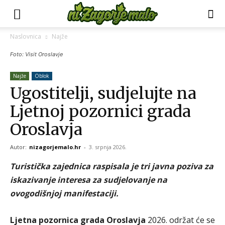
Naslovnica
Najže
Foto: Visit Oroslavje
Najže
Oblok
Ugostitelji, sudjelujte na
Ljetnoj pozornici grada
Oroslavja
Autor:
nizagorjemalo.hr
-
3. srpnja 2026.
Turistička zajednica raspisala je tri javna poziva za
iskazivanje interesa za sudjelovanje na
ovogodišnjoj manifestaciji.
Ljetna pozornica grada Oroslavja
2026. održat će se