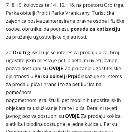
7., 8. i 9. kolovoza te 14., 15. i 16. na prostoru Oro trga,
Parka obitelji Prpić i Parka Vraniczany. Turistička
zajednica poziva zainteresirane pravne osobe i fizičke
osobe, obrtnike, da podnesu
ponudu za kotizaciju
za pružanje ugostiteljske djelatnosti.
Za
Oro trg
iskazuje se interes za prodaju pića, broj
ugostiteljskih mjesta je pet, a detaljni uvjeti Javnog
poziva dostupni su
OVDJE
. Za pružanje ugostiteljske
djelatnosti u
Parku obitelji Prpić
iskazuje se interes
za prodaju pića i hrane i to za pet kućica na
pomoćnom
nogometnom igralištu ili pet mobilnih ugostiteljskih
objekata za usluživanje hrane i pića. Detaljni uvjeti
javnog poziva dostupni su
OVDJE
. Za prodaju kokica,
slatkiša i plodina dostupna je jedna kućica u Parku