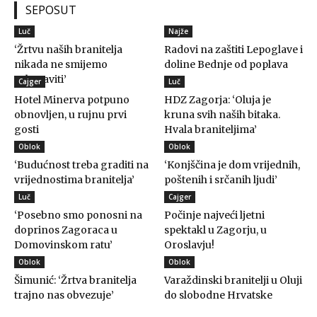
SEPOSUT
Luč
Najže
‘Žrtvu naših branitelja
Radovi na zaštiti Lepoglave i
nikada ne smijemo
doline Bednje od poplava
zaboraviti’
Cajger
Luč
Hotel Minerva potpuno
HDZ Zagorja: ‘Oluja je
obnovljen, u rujnu prvi
kruna svih naših bitaka.
gosti
Hvala braniteljima’
Oblok
Oblok
‘Budućnost treba graditi na
‘Konjščina je dom vrijednih,
vrijednostima branitelja’
poštenih i srčanih ljudi’
Luč
Cajger
‘Posebno smo ponosni na
Počinje najveći ljetni
doprinos Zagoraca u
spektakl u Zagorju, u
Domovinskom ratu’
Oroslavju!
Oblok
Oblok
Šimunić: ‘Žrtva branitelja
Varaždinski branitelji u Oluji
trajno nas obvezuje’
do slobodne Hrvatske