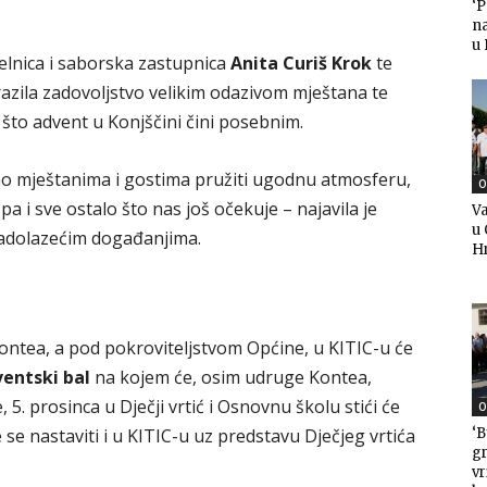
‘
n
u
čelnica i saborska zastupnica
Anita Curiš Krok
te
 izrazila zadovoljstvo velikim odazivom mještana te
što advent u Konjščini čini posebnim.
imo mještanima i gostima pružiti ugodnu atmosferu,
O
pa i sve ostalo što nas još očekuje – najavila je
Va
u 
 nadolazećim događanjima.
H
ontea, a pod pokroviteljstvom Općine, u KITIC-u će
entski bal
na kojem će, osim udruge Kontea,
, 5. prosinca u Dječji vrtić i Osnovnu školu stići će
O
‘B
e se nastaviti i u KITIC-u uz predstavu Dječjeg vrtića
gr
v