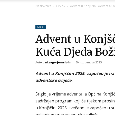
Naslovnica
Oblok
Advent u Konjščini: Adventski 
Oblok
Advent u Konjšč
Kuća Djeda Bož
Autor:
nizagorjemalo.hr
-
30. studenoga 2025.
Advent u Konjščini 2025. započeo je n
adventske svijeće.
Stiglo je vrijeme adventa, a Općina Konjšč
sadržajan program koji će tijekom prosinc
u Konjščini 2025. svečano je započeo u 
paljenjem prve adventske svijeće.