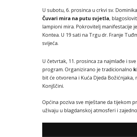
U subotu, 6. prosinca u crkvi sv. Dominik
Čuvari mira na putu svjetla
, blagoslovi
lampioni mira. Pokrovitelj manifestacije 
Kontea. U 19 sati na Trgu dr. Franje Tuđ
svijeća.
U četvrtak, 11. prosinca za najmlađe i sv
program. Organizirano je tradicionalno
k
bit će otvorena i Kuća Djeda Božićnjaka
Konjščini.
Općina poziva sve mještane da tijekom p
uživaju u blagdanskoj atmosferi i zajedn