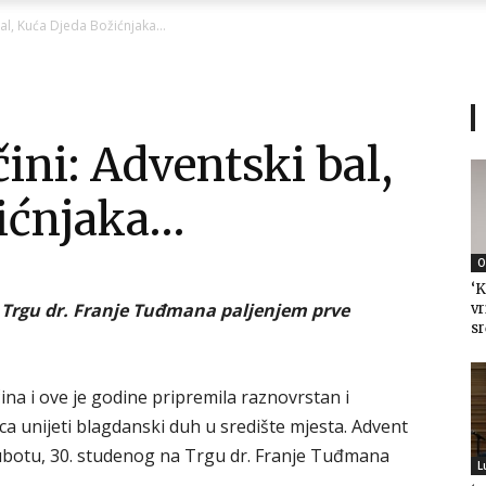
Ni
bal, Kuća Djeda Božićnjaka…
ini: Adventski bal,
Zagorje
ićnjaka…
O
‘K
malo
a Trgu dr. Franje Tuđmana paljenjem prve
vr
sr
ina i ove je godine pripremila raznovrstan i
a unijeti blagdanski duh u središte mjesta. Advent
subotu, 30. studenog na Trgu dr. Franje Tuđmana
L