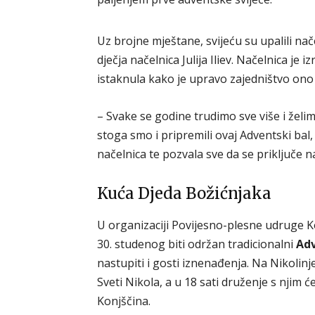
Uz brojne mještane, svijeću su upalili na
dječja načelnica Julija Iliev. Načelnica je
istaknula kako je upravo zajedništvo ono 
– Svake se godine trudimo sve više i žel
stoga smo i pripremili ovaj Adventski bal, 
načelnica te pozvala sve da se priključe
Kuća Djeda Božićnjaka
U organizaciji Povijesno-plesne udruge K
30. studenog biti održan tradicionalni
Adv
nastupiti i gosti iznenađenja. Na Nikolinje
Sveti Nikola, a u 18 sati druženje s njim ć
Konjščina.