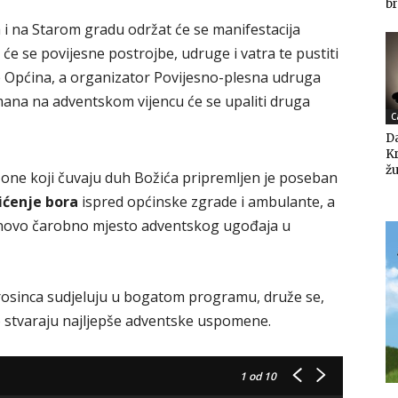
br
a i na Starom gradu održat će se manifestacija
t će se povijesne postrojbe, udruge i vatra te pustiti
je Općina, a organizator Povijesno-plesna udruga
mana na adventskom vijencu će se upaliti druga
C
Da
K
žu
e one koji čuvaju duh Božića pripremljen je poseban
ićenje bora
ispred općinske zgrade i ambulante, a
, novo čarobno mjesto adventskog ugođaja u
rosinca sudjeluju u bogatom programu, druže se,
o stvaraju najljepše adventske uspomene.
1
od 10