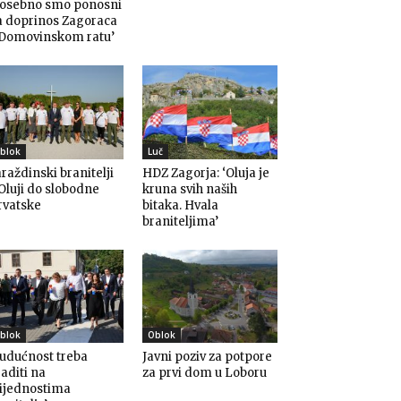
Posebno smo ponosni
a doprinos Zagoraca
 Domovinskom ratu’
blok
Luč
raždinski branitelji
HDZ Zagorja: ‘Oluja je
Oluji do slobodne
kruna svih naših
rvatske
bitaka. Hvala
braniteljima’
blok
Oblok
udućnost treba
Javni poziv za potpore
aditi na
za prvi dom u Loboru
rijednostima