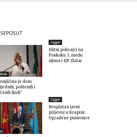
SEPOSUT
Cajger
Elitni policajci na
Poskoku 3, među
njima i IJP Zlatar
blok
onjščina je dom
ijednih, poštenih i
čanih ljudi’
Cajger
Besplatan javni
prijevoz u Krapini:
Ugrađene punionice
uč