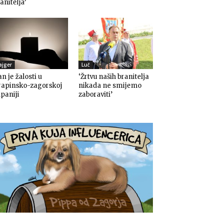
anitelja’
ajger
Luč
n je žalosti u
‘Žrtvu naših branitelja
rapinsko-zagorskoj
nikada ne smijemo
paniji
zaboraviti’