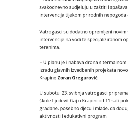
svakodnevno sudjeluju u zaštiti i spašav
intervencija tijekom prirodnih nepogoda 
Vatrogasci su dodatno opremljeni novi
intervencije na vodi te specijaliziranom
terenima.
– U planu je i nabava drona s termalno
izradu glavnih izvedbenih projekata nov
Krapine
Zoran Gregurović
.
U subotu, 23. svibnja vatrogasci pripre
škole Ljudevit Gaj u Krapini od 11 sati po
građane, posebno djecu i mlade, da dođu,
aktivnosti i edukativni program.