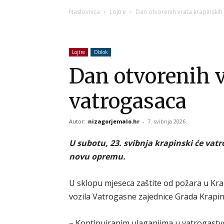
Naslovnica
Lojtre
Dan otvorenih vrata krapinskih
Lojtre
Oblok
Dan otvorenih 
vatrogasaca
Autor:
nizagorjemalo.hr
-
7. svibnja 2026.
U subotu, 23. svibnja krapinski će vatro
novu opremu.
U sklopu mjeseca zaštite od požara u Kr
vozila Vatrogasne zajednice Grada Krapin
– Kontinuiranim ulaganjima u vatrogastv