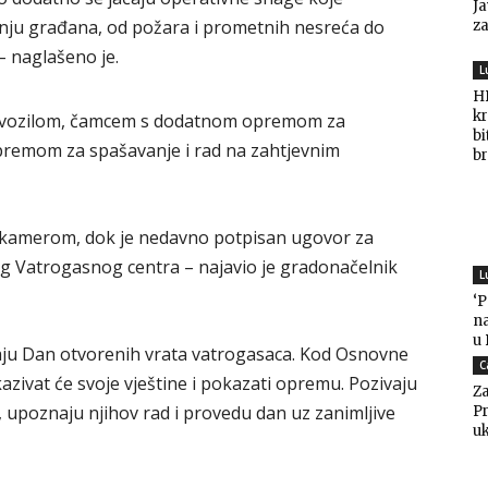
Ja
anju građana, od požara i prometnih nesreća do
za
– naglašeno je.
L
HD
kr
m vozilom, čamcem s dodatnom opremom za
bi
 opremom za spašavanje i rad na zahtjevnim
br
m kamerom, dok je nedavno potpisan ugovor za
og Vatrogasnog centra – najavio je gradonačelnik
L
‘
n
u
maju Dan otvorenih vrata vatrogasaca. Kod Osnovne
C
kazivat će svoje vještine i pokazati opremu. Pozivaju
Za
 upoznaju njihov rad i provedu dan uz zanimljive
Pr
uk