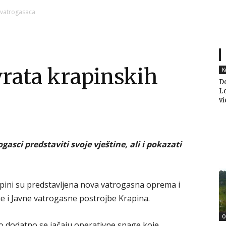
Ni
 vatrogasaca
vrata krapinskih
K
Zagorje
D
Lo
vi
malo
gasci predstaviti svoje vještine, ali i pokazati
apini su predstavljena nova vatrogasna oprema i
e i Javne vatrogasne postrojbe Krapina.
O
o dodatno se jačaju operativne snage koje