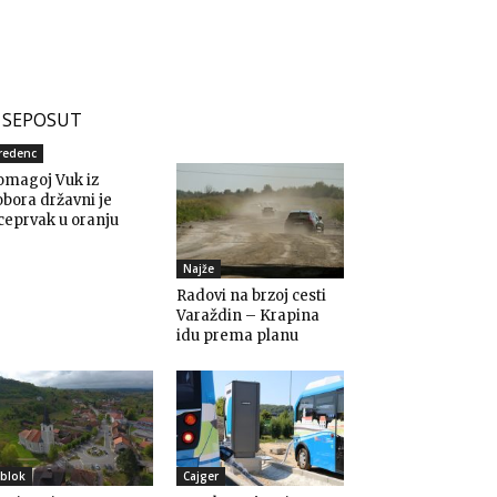
SEPOSUT
redenc
omagoj Vuk iz
bora državni je
ceprvak u oranju
Najže
Radovi na brzoj cesti
Varaždin – Krapina
idu prema planu
blok
Cajger