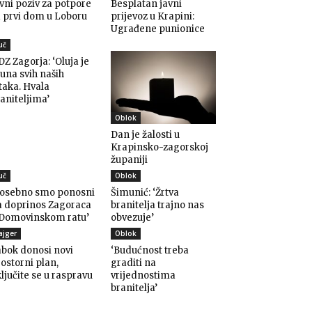
vni poziv za potpore
Besplatan javni
 prvi dom u Loboru
prijevoz u Krapini:
Ugrađene punionice
uč
Z Zagorja: ‘Oluja je
una svih naših
taka. Hvala
aniteljima’
Oblok
Dan je žalosti u
Krapinsko-zagorskoj
županiji
uč
Oblok
Posebno smo ponosni
Šimunić: ‘Žrtva
a doprinos Zagoraca
branitelja trajno nas
 Domovinskom ratu’
obvezuje’
ajger
Oblok
bok donosi novi
‘Budućnost treba
ostorni plan,
graditi na
ljučite se u raspravu
vrijednostima
branitelja’