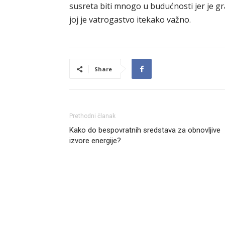
susreta biti mnogo u budućnosti jer je g
joj je vatrogastvo itekako važno.
Share
Prethodni članak
Kako do bespovratnih sredstava za obnovljive
izvore energije?