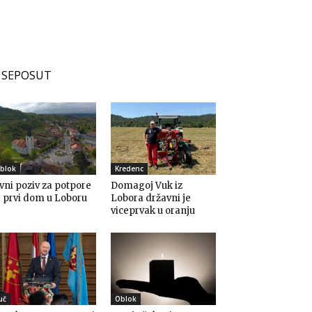
SEPOSUT
blok
Kredenc
vni poziv za potpore
Domagoj Vuk iz
 prvi dom u Loboru
Lobora državni je
viceprvak u oranju
uč
Oblok