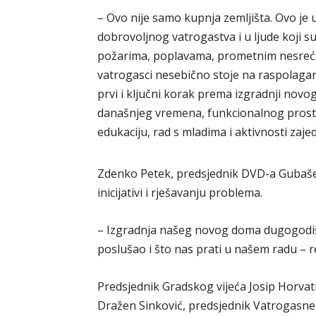
– Ovo nije samo kupnja zemljišta. Ovo je 
dobrovoljnog vatrogastva i u ljude koji su 
požarima, poplavama, prometnim nesrećam
vatrogasci nesebično stoje na raspolagan
prvi i ključni korak prema izgradnji novo
današnjeg vremena, funkcionalnog prostor
edukaciju, rad s mladima i aktivnosti zaje
Zdenko Petek, predsjednik DVD-a Gubašev
inicijativi i rješavanju problema.
– Izgradnja našeg novog doma dugogodišnja
poslušao i što nas prati u našem radu – r
Predsjednik Gradskog vijeća Josip Horvatin
Dražen Sinković, predsjednik Vatrogasne 