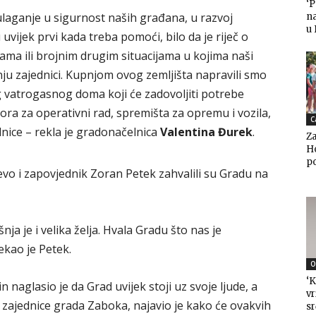
‘
ulaganje u sigurnost naših građana, u razvoj
n
u
uvijek prvi kada treba pomoći, bilo da je riječ o
a ili brojnim drugim situacijama u kojima naši
ju zajednici. Kupnjom ovog zemljišta napravili smo
g vatrogasnog doma koji će zadovoljiti potrebe
a za operativni rad, spremišta za opremu i vozila,
C
dnice – rekla je gradonačelnica
Valentina Đurek
.
Za
Ho
po
o i zapovjednik Zoran Petek zahvalili su Gradu na
 je i velika želja. Hvala Gradu što nas je
ekao je Petek.
O
‘K
 naglasio je da Grad uvijek stoji uz svoje ljude, a
vr
zajednice grada Zaboka, najavio je kako će ovakvih
sr