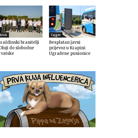
blok
Cajger
raždinski branitelji
Besplatan javni
Oluji do slobodne
prijevoz u Krapini:
rvatske
Ugrađene punionice