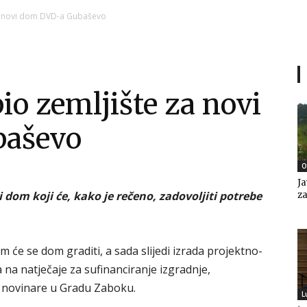
Ni
a novi dom DVD-a Gubaševo
o zemljište za novi
Zagorje
aševo
O
Ja
malo
dom koji će, kako je rečeno, zadovoljiti potrebe
za
 će se dom graditi, a sada slijedi izrada projektno-
 na natječaje za sufinanciranje izgradnje,
za novinare u Gradu Zaboku.
L