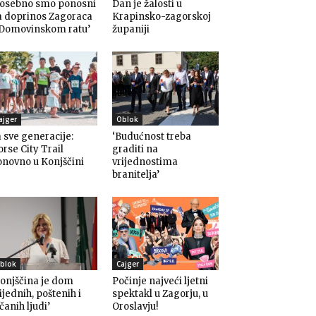
Posebno smo ponosni
Dan je žalosti u
a doprinos Zagoraca
Krapinsko-zagorskoj
 Domovinskom ratu’
županiji
ajger
Oblok
 sve generacije:
‘Budućnost treba
rse City Trail
graditi na
novno u Konjščini
vrijednostima
branitelja’
blok
Cajger
onjščina je dom
Počinje najveći ljetni
ijednih, poštenih i
spektakl u Zagorju, u
čanih ljudi’
Oroslavju!