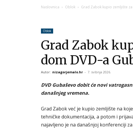
Naslovnica
Oblok
Grad Zabok kupio zemljište z
Oblok
Grad Zabok kupi
dom DVD-a Gub
Autor:
nizagorjemalo.hr
-
7. svibnja 2026.
DVD Gubaševo dobit će novi vatrogasni 
današnjeg vremena.
Grad Zabok već je kupio zemljište na kojem
tehničke dokumentacija, a potom i prijava
najavljeno je na današnjoj konferenciji 