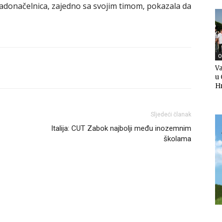
radonačelnica, zajedno sa svojim timom, pokazala da
O
Va
u 
H
Sljedeći članak
Italija: CUT Zabok najbolji među inozemnim
školama