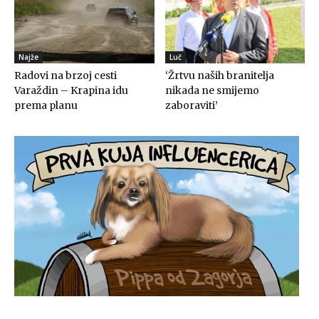
Najže
Luč
Radovi na brzoj cesti
‘Žrtvu naših branitelja
Varaždin – Krapina idu
nikada ne smijemo
prema planu
zaboraviti’