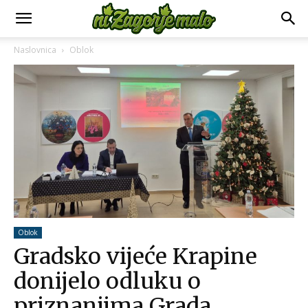
Naslovnica
Oblok
Oblok
Gradsko vijeće Krapine
donijelo odluku o
priznanjima Grada