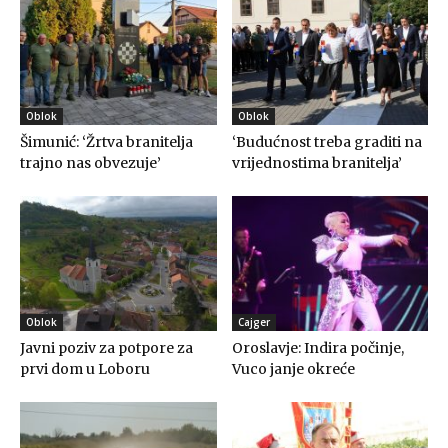
Oblok
Oblok
Šimunić: ‘Žrtva branitelja
‘Budućnost treba graditi na
trajno nas obvezuje’
vrijednostima branitelja’
Oblok
Cajger
Javni poziv za potpore za
Oroslavje: Indira počinje,
prvi dom u Loboru
Vuco janje okreće