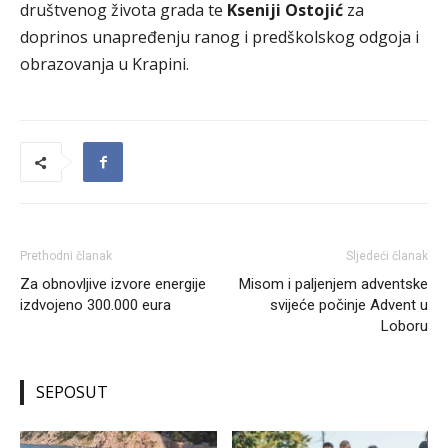
društvenog života grada te
Kseniji Ostojić
za
doprinos unapređenju ranog i predškolskog odgoja i
obrazovanja u Krapini.
Prethodni članak
Sljedeći članak
Za obnovljive izvore energije
Misom i paljenjem adventske
izdvojeno 300.000 eura
svijeće počinje Advent u
Loboru
SEPOSUT