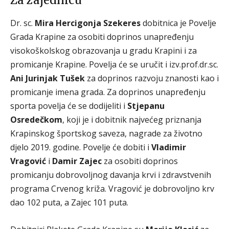
Za zajednicu
Dr. sc.
Mira Hercigonja Szekeres
dobitnica je Povelje
Grada Krapine za osobiti doprinos unapređenju
visokoškolskog obrazovanja u gradu Krapini i za
promicanje Krapine. Povelja će se uručit i izv.prof.dr.sc.
Ani Jurinjak Tušek
za doprinos razvoju znanosti kao i
promicanje imena grada. Za doprinos unapređenju
sporta povelja će se dodijeliti i
Stjepanu
Osredečkom
, koji je i dobitnik najvećeg priznanja
Krapinskog športskog saveza, nagrade za životno
djelo 2019. godine. Povelje će dobiti i
Vladimir
Vragović
i
Damir Zajec
za osobiti doprinos
promicanju dobrovoljnog davanja krvi i zdravstvenih
programa Crvenog križa. Vragović je dobrovoljno krv
dao 102 puta, a Zajec 101 puta.