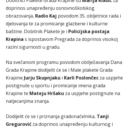
Dobitnici Plakete Grada Krapine su
Marija Klasić
za
doprinos unapređenju osnovnoškolskog
obrazovanja,
Radio Kaj
povodom 35. obljetnice rada i
djelovanja te za promicanje glazbene i kulturne
baštine. Dobitnik Plakete je i
Policijska postaja
Krapina
s ispostavom Pregrada za doprinos visokoj
razini sigurnosti u gradu.
Na svečanom programu povodom obilježavanja Dana
Grada Krapine dodijelit će se i Male plakete Grada
Krapine
Jurju Skupnjaku
i
Karli Poslončec
za uspjehe
postignute u sportu i promicanje imena grada
Krapine te
Mateju Hršaku
za uspjehe postignute na
natjecanjima znanja.
Dodijelit će se i priznanja gradonačelnika,
Tanji
Gregurović
za doprinos unapređenju kulturnog i