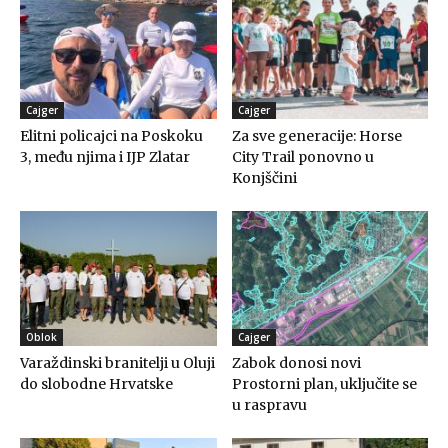
Cajger
Cajger
Elitni policajci na Poskoku
Za sve generacije: Horse
3, među njima i IJP Zlatar
City Trail ponovno u
Konjščini
Oblok
Cajger
Varaždinski branitelji u Oluji
Zabok donosi novi
do slobodne Hrvatske
Prostorni plan, uključite se
u raspravu