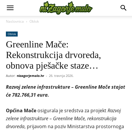
Naslovnica
Oblok
Oblok
Greenline Mače:
Rekonstrukcija drvoreda,
obnova pješačke staze…
Autor:
nizagorjemalo.hr
-
26. travnja 2026.
Razvoj zelene infrastrukture – Greenline Mače stajat
će 782.766,31 eura.
Općina Mače
osigurala je sredstva za projekt
Razvoj
zelene infrastrukture – Greenline Mače, rekonstrukcija
drvoreda
, prijavom na poziv Ministarstva prostornoga