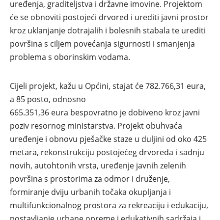
uređenja, graditeljstva i državne imovine. Projektom
će se obnoviti postojeći drvored i urediti javni prostor
kroz uklanjanje dotrajalih i bolesnih stabala te urediti
površina s ciljem povećanja sigurnosti i smanjenja
problema s oborinskim vodama.
Cijeli projekt, kažu u Općini, stajat će 782.766,31 eura,
a 85 posto, odnosno
665.351,36 eura bespovratno je dobiveno kroz javni
poziv resornog ministarstva. Projekt obuhvaća
uređenje i obnovu pješačke staze u duljini od oko 425
metara, rekonstrukciju postojećeg drvoreda i sadnju
novih, autohtonih vrsta, uređenje javnih zelenih
površina s prostorima za odmor i druženje,
formiranje dviju urbanih točaka okupljanja i
multifunkcionalnog prostora za rekreaciju i edukaciju,
postavljanje urbane opreme i edukativnih sadržaja i