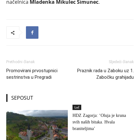
načelnica
Mladenka Mikulec Šimunec
.
Prethodni članak
Sljedeći članak
Promovirani prvostupnici
Praznik rada u Zaboku uz 1.
sestrinstva u Pregradi
Zabočku grahijadu
SEPOSUT
Luč
HDZ Zagorja: ‘Oluja je kruna
svih naših bitaka. Hvala
braniteljima’