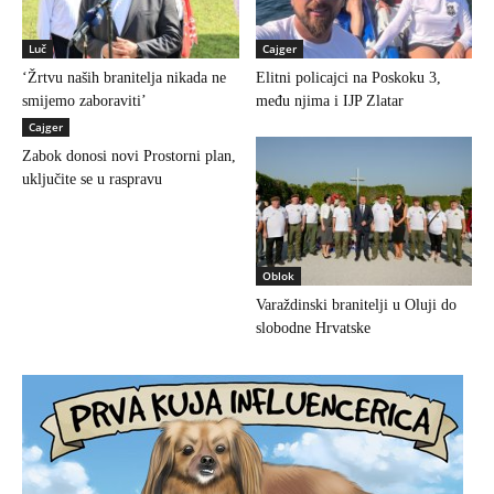
Luč
Cajger
‘Žrtvu naših branitelja nikada ne
Elitni policajci na Poskoku 3,
smijemo zaboraviti’
među njima i IJP Zlatar
Cajger
Zabok donosi novi Prostorni plan,
uključite se u raspravu
Oblok
Varaždinski branitelji u Oluji do
slobodne Hrvatske