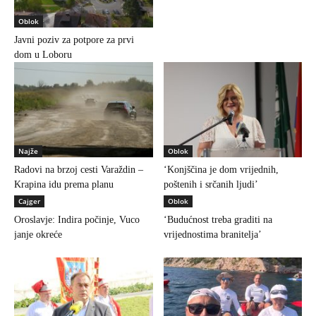
Oblok
Javni poziv za potpore za prvi
dom u Loboru
Najže
Oblok
Radovi na brzoj cesti Varaždin –
‘Konjščina je dom vrijednih,
Krapina idu prema planu
poštenih i srčanih ljudi’
Cajger
Oblok
Oroslavje: Indira počinje, Vuco
‘Budućnost treba graditi na
janje okreće
vrijednostima branitelja’