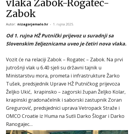
vlaka Zabok-Rogatec-
Zabok
Autor:
nizagorjemalo.hr
-
1. rujna 2025.
Od 1. rujna HŽ Putnički prijevoz u suradnji sa
Slovenskim željeznicama uveo je četiri nova vlaka.
Vozit će na relaciji Zabok – Rogatec – Zabok. Na prvi
jutrošnji vlak u 6.40 sjeli su državni tajnik u
Ministarstvu mora, prometa i infrastrukture Žarko
Tušek, predsjednik Uprave HŽ Putničkog prijevoza
Željko Ukić, krapinsko – zagorski župan Željko Kolar,
krapinski gradonačelnik i saborski zastupnik Zoran
Gregurović, predsjednici uprava Vetropack Straže i
OMCO Croatie iz Huma na Sutli Darko Šlogar i Darko
Ranogajec…