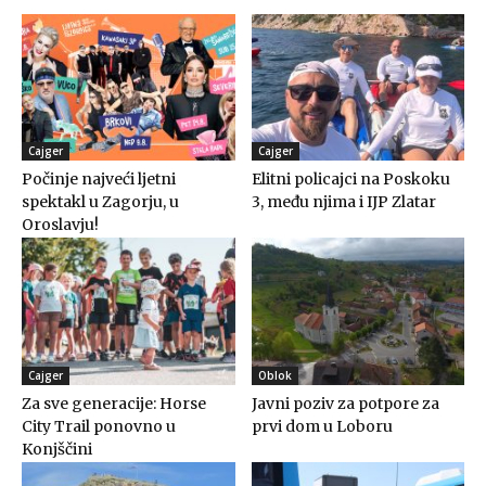
Cajger
Cajger
Počinje najveći ljetni
Elitni policajci na Poskoku
spektakl u Zagorju, u
3, među njima i IJP Zlatar
Oroslavju!
Cajger
Oblok
Za sve generacije: Horse
Javni poziv za potpore za
City Trail ponovno u
prvi dom u Loboru
Konjščini