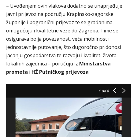
– Uvođenjem ovih vlakova dodatno se unaprjeđuje
javni prijevoz na području Krapinsko-zagorske
županije i pogranični prijevoz te se građanima
omogućuju i kvalitetne veze do Zagreba. Time se
osigurava bolja povezanost, veća mobilnost i
jednostavnije putovanje, što dugoročno pridonosi
jačanju gospodarstva te razvoju i kvaliteti života
lokalnih zajednica – poručuju iz
Ministarstva
prometa
i
HŽ Putničkog prijevoza
.
1
od 8