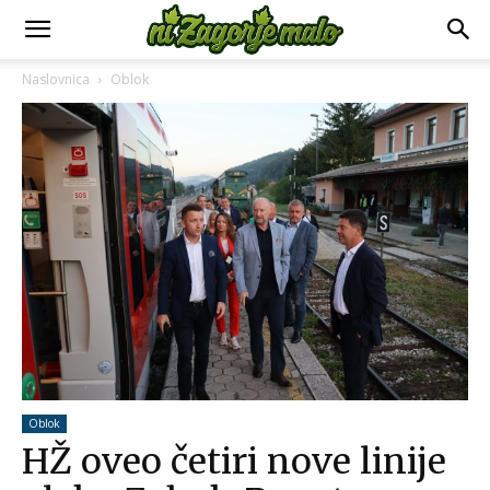
Naslovnica
Oblok
Oblok
HŽ oveo četiri nove linije