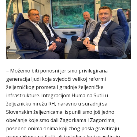
– Možemo biti ponosni jer smo privilegirana
generacija ljudi koja svjedoči velikoj reformi
željezničkog prometa i gradnje željezničke
infrastrukture. Integracijom Huma na Sutli u
željeznicku mrežu RH, naravno u suradnji sa
Slovenskim željeznicama, ispunili smo još jedno
obećanje koje smo dali Zagorkama i Zagorcima,
posebno onima onima koji zbog posla gravitiraju
prema Humu na Sutli, ali i mladima koji gravitiraju