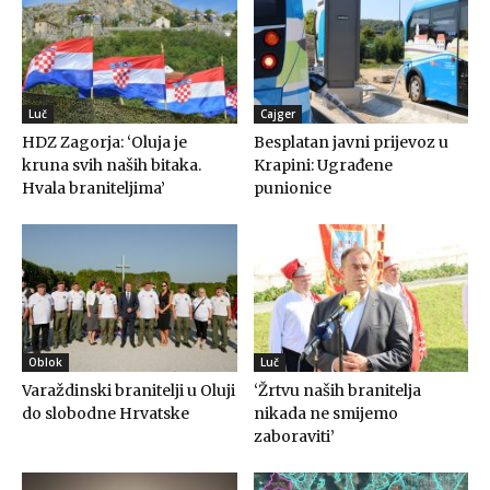
Luč
Cajger
HDZ Zagorja: ‘Oluja je
Besplatan javni prijevoz u
kruna svih naših bitaka.
Krapini: Ugrađene
Hvala braniteljima’
punionice
Oblok
Luč
Varaždinski branitelji u Oluji
‘Žrtvu naših branitelja
do slobodne Hrvatske
nikada ne smijemo
zaboraviti’