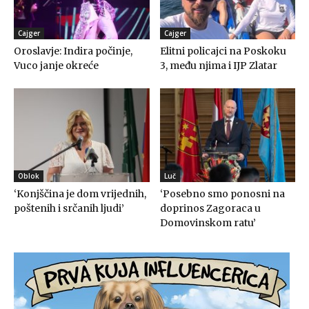
Cajger
Cajger
Oroslavje: Indira počinje,
Elitni policajci na Poskoku
Vuco janje okreće
3, među njima i IJP Zlatar
Oblok
Luč
‘Konjščina je dom vrijednih,
‘Posebno smo ponosni na
poštenih i srčanih ljudi’
doprinos Zagoraca u
Domovinskom ratu’