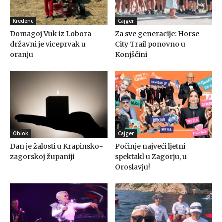
Kredenc
Cajger
Domagoj Vuk iz Lobora
Za sve generacije: Horse
državni je viceprvak u
City Trail ponovno u
oranju
Konjščini
Oblok
Cajger
Dan je žalosti u Krapinsko-
Počinje najveći ljetni
zagorskoj županiji
spektakl u Zagorju, u
Oroslavju!