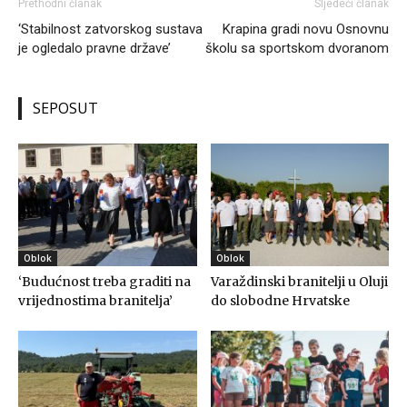
Prethodni članak
Sljedeći članak
‘Stabilnost zatvorskog sustava
Krapina gradi novu Osnovnu
je ogledalo pravne države’
školu sa sportskom dvoranom
SEPOSUT
Oblok
Oblok
‘Budućnost treba graditi na
Varaždinski branitelji u Oluji
vrijednostima branitelja’
do slobodne Hrvatske