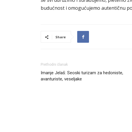
se svi udružimo i surađujemo, pletemo 
budućnost i omogućujemo autentičnu pov
Share
Prethodni članak
Imanje Jelaš: Seoski turizam za hedoniste,
avanturiste, veseljake