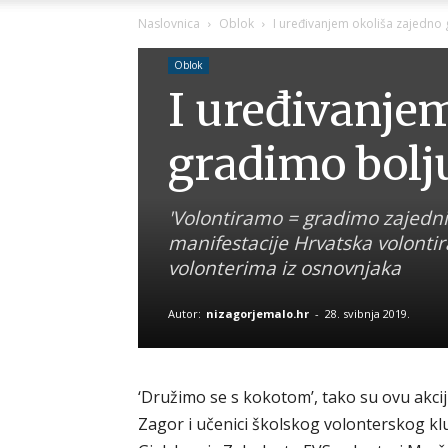
Naslovnica
Oblok
I uređivanjem okoliša zajedno 
Oblok
I uređivanje
gradimo bolju
'Volontiramo = gradimo zajednic
manifestacije Hrvatska volontir
volonterima iz osnovnjaka
Autor:
nizagorjemalo.hr
-
28. svibnja 2019.
‘Družimo se s kokotom’, tako su ovu akcij
Zagor i učenici školskog volonterskog kl