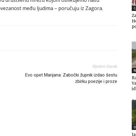
živu društvenu mrežu kojom oblikujemo našu
ezanost među ljudima – poručuju iz Zagora.
C
Za
Ho
po
Sljedeći članak
N
Evo opet Marijana: Zabočki župnik izdao šestu
Ra
zbirku poezije i proze
V
i
O
Ja