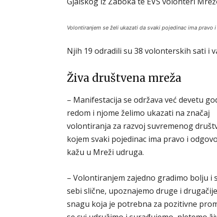
Gjalskog iz Zaboka te EVS volonteri Mreže
Volontiranjem se želi ukazati da svaki pojedinac ima pravo 
Njih 19 odradili su 38 volonterskih sati i v
Živa društvena mreža
– Manifestacija se održava već devetu go
redom i njome želimo ukazati na značaj
volontiranja za razvoj suvremenog društ
kojem svaki pojedinac ima pravo i odgovor
kažu u Mreži udruga.
– Volontiranjem zajedno gradimo bolju i 
sebi slične, upoznajemo druge i drugačije.
snagu koja je potrebna za pozitivne pr