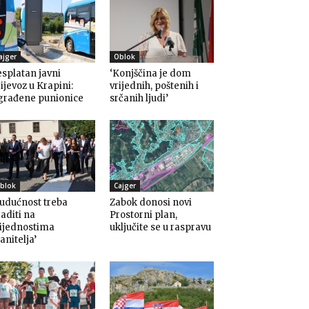
ajger
Oblok
splatan javni
‘Konjščina je dom
ijevoz u Krapini:
vrijednih, poštenih i
građene punionice
srčanih ljudi’
blok
Cajger
udućnost treba
Zabok donosi novi
aditi na
Prostorni plan,
rijednostima
uključite se u raspravu
anitelja’