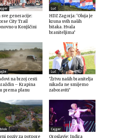
ajger
Luč
 sve generacije:
HDZ Zagorja: ‘Oluja je
rse City Trail
kruna svih naših
novno u Konjščini
bitaka. Hvala
braniteljima’
ajže
Luč
dovi na brzoj cesti
‘Žrtvu naših branitelja
araždin – Krapina
nikada ne smijemo
du prema planu
zaboraviti’
blok
Cajger
vni poziv za potpore
Oroslavje: Indira