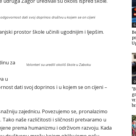
 udruga Zagor uređivali su okoliš ispred škole.
i odgovornost dati svoj doprinos društvu u kojem se on cijeni
C
anjski prostor škole učinili ugodnijim i ljepšim.
Be
pr
U
dinu za
Volonteri su uredili okoliš škole u Zaboku
va u
O
nost dati svoj doprinos i u kojem se on cijeni –
‘B
gr
v
br
snažniju zajednicu. Povezujemo se, pronalazimo
 Tako naše različitosti i sličnosti pretvaramo u
omjene prema humanizmu i održivom razvoju. Kada