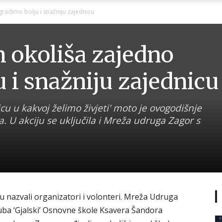
Ni
gradimo bolju i snažniju zajednicu
m okoliša zajedno
 i snažniju zajednicu
Zagorje
u u kakvoj želimo živjeti' moto je ovogodišnje
a. U akciju se uključila i Mreža udruga Zagor s
malo
u nazvali organizatori i volonteri. Mreža Udruga
uba ‘Gjalski’ Osnovne škole Ksavera Šandora