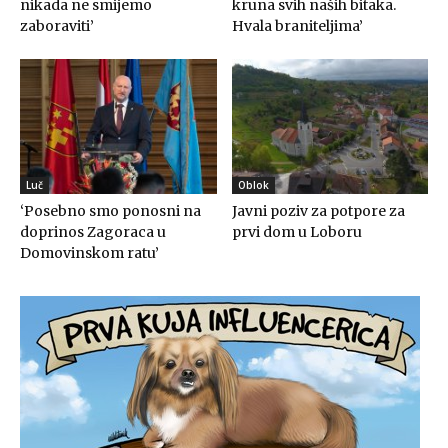
nikada ne smijemo
kruna svih naših bitaka.
zaboraviti’
Hvala braniteljima’
Luč
Oblok
‘Posebno smo ponosni na
Javni poziv za potpore za
doprinos Zagoraca u
prvi dom u Loboru
Domovinskom ratu’