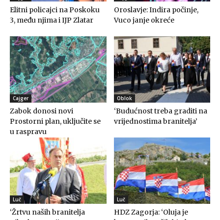
Elitni policajci na Poskoku
Oroslavje: Indira počinje,
3, među njima i IJP Zlatar
Vuco janje okreće
Cajger
Oblok
Zabok donosi novi
‘Budućnost treba graditi na
Prostorni plan, uključite se
vrijednostima branitelja’
u raspravu
Luč
Luč
‘Žrtvu naših branitelja
HDZ Zagorja: ‘Oluja je