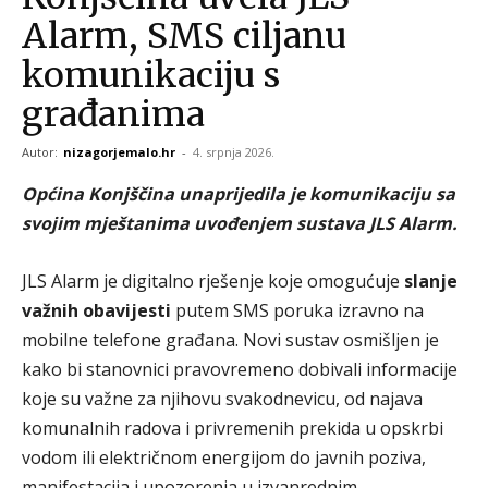
Alarm, SMS ciljanu
komunikaciju s
građanima
Autor:
nizagorjemalo.hr
-
4. srpnja 2026.
Općina Konjščina unaprijedila je komunikaciju sa
svojim mještanima uvođenjem sustava JLS Alarm.
JLS Alarm je digitalno rješenje koje omogućuje
slanje
važnih obavijesti
putem SMS poruka izravno na
mobilne telefone građana. Novi sustav osmišljen je
kako bi stanovnici pravovremeno dobivali informacije
koje su važne za njihovu svakodnevicu, od najava
komunalnih radova i privremenih prekida u opskrbi
vodom ili električnom energijom do javnih poziva,
manifestacija i upozorenja u izvanrednim