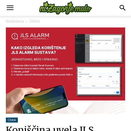
Naslovnica
Oblok
Oblok
Konjščina uvela JLS