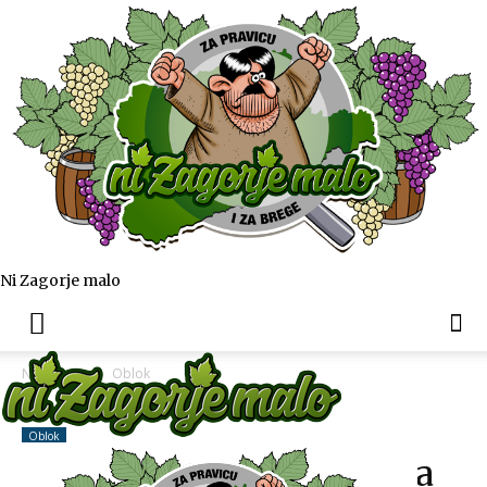
Ni Zagorje malo
Naslovnica
Oblok
Oblok
Mače dobiva teretanu na