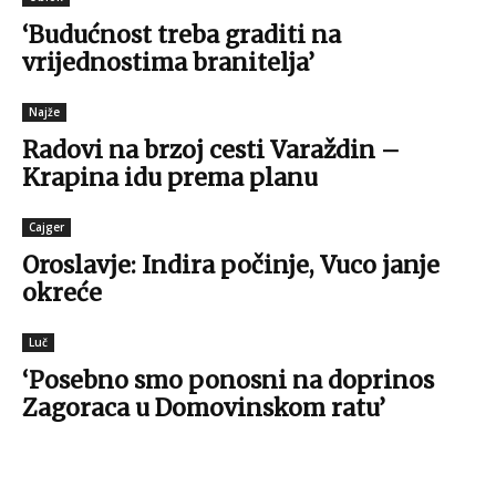
‘Budućnost treba graditi na
vrijednostima branitelja’
Najže
Radovi na brzoj cesti Varaždin –
Krapina idu prema planu
Cajger
Oroslavje: Indira počinje, Vuco janje
okreće
Luč
‘Posebno smo ponosni na doprinos
Zagoraca u Domovinskom ratu’