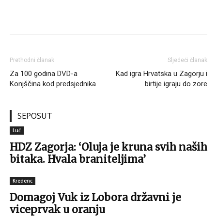
Prethodni članak
Sljedeći članak
Za 100 godina DVD-a
Kad igra Hrvatska u Zagorju i
Konjščina kod predsjednika
birtije igraju do zore
SEPOSUT
Luč
HDZ Zagorja: ‘Oluja je kruna svih naših
bitaka. Hvala braniteljima’
Kredenc
Domagoj Vuk iz Lobora državni je
viceprvak u oranju