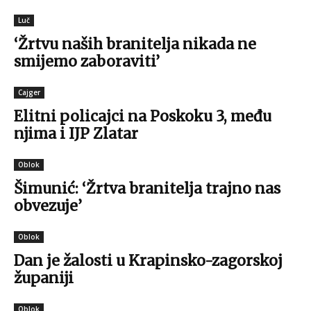
Luč
‘Žrtvu naših branitelja nikada ne
smijemo zaboraviti’
Cajger
Elitni policajci na Poskoku 3, među
njima i IJP Zlatar
Oblok
Šimunić: ‘Žrtva branitelja trajno nas
obvezuje’
Oblok
Dan je žalosti u Krapinsko-zagorskoj
županiji
Oblok