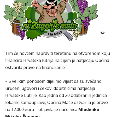
otvorenom
Autor:
nizagorjemalo.hr
-
16. lipnja 2026.
Kao jedna od 20 odabranih jedinica lokalne
samouprave, Općina Mače ostvarila je pravo na
12.000 eura.
Tim će novcem napraviti teretanu na otvorenom koju
financira Hrvatska lutrija na čijem je natječaju Općina
ostvarila pravo na financiranje.
– S velikim ponosom dijelimo vijest da su svečano
uručeni ugovori i čekovi dobitnicima natječaja
Hrvatske Lutrije. Kao jedna od 20 odabranih jedinica
lokalne samouprave, Općina Mače ostvarila je pravo
na 12.000 eura – objavila je načelnica
Mladenka
Mikulec Šimunec
.