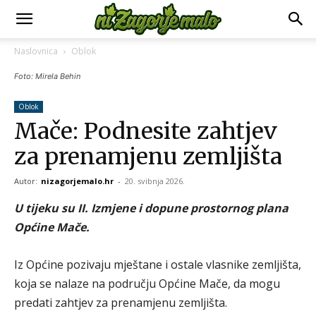
Naslovnica
Oblok
Foto: Mirela Behin
Oblok
Mače: Podnesite zahtjev
za prenamjenu zemljišta
Autor:
nizagorjemalo.hr
-
20. svibnja 2026.
U tijeku su II. Izmjene i dopune prostornog plana
Općine Mače.
Iz Općine pozivaju mještane i ostale vlasnike zemljišta,
koja se nalaze na području Općine Mače, da mogu
predati zahtjev za prenamjenu zemljišta.