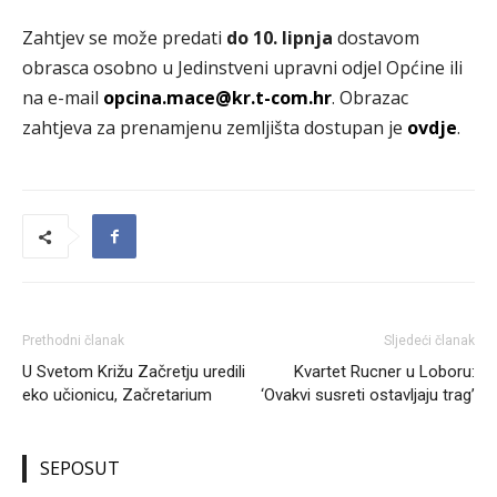
Zahtjev se može predati
do 10. lipnja
dostavom
obrasca osobno u Jedinstveni upravni odjel Općine ili
na e-mail
opcina.mace@kr.t-com.hr
. Obrazac
zahtjeva za prenamjenu zemljišta dostupan je
ovdje
.
Prethodni članak
Sljedeći članak
U Svetom Križu Začretju uredili
Kvartet Rucner u Loboru:
eko učionicu, Začretarium
‘Ovakvi susreti ostavljaju trag’
SEPOSUT