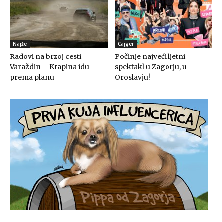
Najže
Cajger
Radovi na brzoj cesti
Počinje najveći ljetni
Varaždin – Krapina idu
spektakl u Zagorju, u
prema planu
Oroslavju!