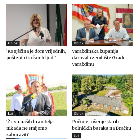
Oblok
Oblok
‘Konjščina je dom vrijednih,
Varaždinska županija
poštenih i srčanih ljudi’
darovala zemljište Gradu
Varaždinu
Luč
Oblok
‘Žrtvu naših branitelja
Počinje rušenje starih
nikada ne smijemo
bolničkih baraka na Bračku
zaboraviti’
Luč