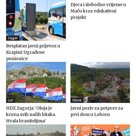
Djeca i slobodno vrijeme u
Maču kroz edukativni
projekt
Cajger
Besplatan javni prijevoz u
Krapini: Ugrađene
punionice
Luč
Oblok
HDZ Zagorja: ‘Oluja je
Javni poziv za potpore za
kruna svih naših bitaka.
prvi dom u Loboru
Hvala braniteljima’