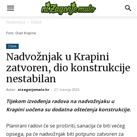
Naslovnica
Oblok
Foto: Grad Krapina
Oblok
Nadvožnjak u Krapini
zatvoren, dio konstrukcije
nestabilan
Autor:
nizagorjemalo.hr
-
27. travnja 2026.
Tijekom izvođenja radova na nadvožnjaku u
Krapini uočena su dodatna oštećenja konstrukcije.
Planirani radovi će se proširiti, sanacija će biti većeg
opsega, pa će nadvožnjak biti potpuno zatvoren za