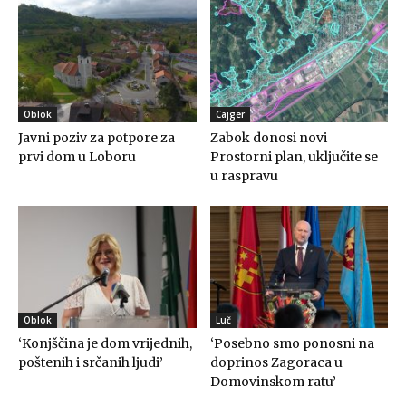
Oblok
Cajger
Javni poziv za potpore za
Zabok donosi novi
prvi dom u Loboru
Prostorni plan, uključite se
u raspravu
Oblok
Luč
‘Konjščina je dom vrijednih,
‘Posebno smo ponosni na
poštenih i srčanih ljudi’
doprinos Zagoraca u
Domovinskom ratu’