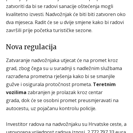
zatvoriti da bi se radovi sanacije oštećenja mogli
kvalitetno izvesti. Nadvožnjak će biti biti zatvoren oko
dva mjeseca. Radit će se u dvije smjene kako bi radovi
završili prije početka turističke sezone.
Nova regulacija
Zatvaranje nadvožnjaka utjecat će na promet kroz
grad, zbog čega su u suradnji s nadležnim službama
razrađena prometna rješenja kako bi se smanjile
gužve i osigurala protočnost prometa.
Teretnim
vozilima
zabranjen je prolazak kroz centar
grada, dok će se osobni promet preusmjeravati na
autocestu, uz pojačanu kontrolu policije.
Investitor radova na nadvožnjaku su Hrvatske ceste, a
ugovorena vrijednost radova iznosi 2.772.797,33 eura