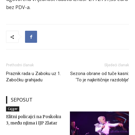
bez PDV-a.
Prethodni članak
Sljedeći članak
Praznik rada u Zaboku uz 1.
Sezona obrane od tuče kasni:
Zabočku grahijadu
‘To je najkritičnije razdoblje’
SEPOSUT
Cajger
Elitni policajci na Poskoku
3, među njima i IJP Zlatar