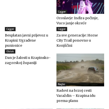
Cajger
Oroslavje: Indira počinje,
Vuco janje okreće
Cajger
Cajger
Besplatan javni prijevoz u
Za sve generacije: Horse
Krapini: Ugrađene
City Trail ponovno u
punionice
Konjščini
Oblok
Dan je žalosti u Krapinsko-
zagorskoj županiji
Najže
Radovi na brzoj cesti
Varaždin – Krapina idu
prema planu