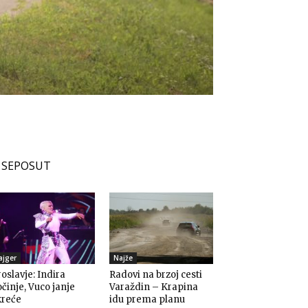
SEPOSUT
ajger
Najže
oslavje: Indira
Radovi na brzoj cesti
činje, Vuco janje
Varaždin – Krapina
kreće
idu prema planu