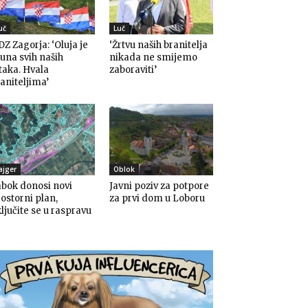
uč
Luč
Z Zagorja: ‘Oluja je
‘Žrtvu naših branitelja
una svih naših
nikada ne smijemo
taka. Hvala
zaboraviti’
aniteljima’
ajger
Oblok
bok donosi novi
Javni poziv za potpore
ostorni plan,
za prvi dom u Loboru
ljučite se u raspravu