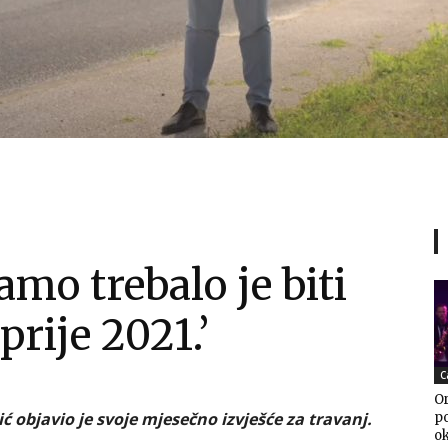
amo trebalo je biti
prije 2021.’
C
Or
 objavio je svoje mjesečno izvješće za travanj.
po
o