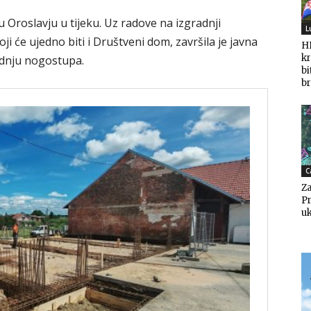
 u Oroslavju u tijeku. Uz radove na izgradnji
L
oji će ujedno biti i Društveni dom, završila je javna
HD
kr
adnju nogostupa.
bi
br
C
Za
Pr
uk