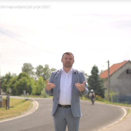
Ni
biti napravljeno još prije 2021.’
Zagorje
malo