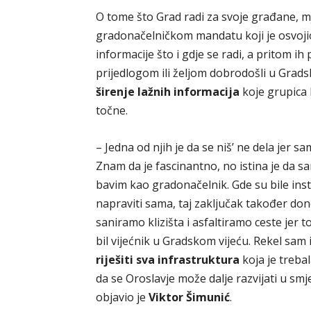
O tome što Grad radi za svoje građane, m
gradonačelničkom mandatu koji je osvojio
informacije što i gdje se radi, a pritom ih
prijedlogom ili željom dobrodošli u Gra
širenje lažnih informacija
koje grupica 
točne.
– Jedna od njih je da se niš’ ne dela jer 
Znam da je fascinantno, no istina je da s
bavim kao gradonačelnik. Gde su bile insti
napraviti sama, taj zaključak također do
saniramo klizišta i asfaltiramo ceste jer to
bil vijećnik u Gradskom vijeću. Rekel sam
riješiti sva infrastruktura
koja je trebal
da se Oroslavje može dalje razvijati u smj
objavio je
Viktor Šimunić
.