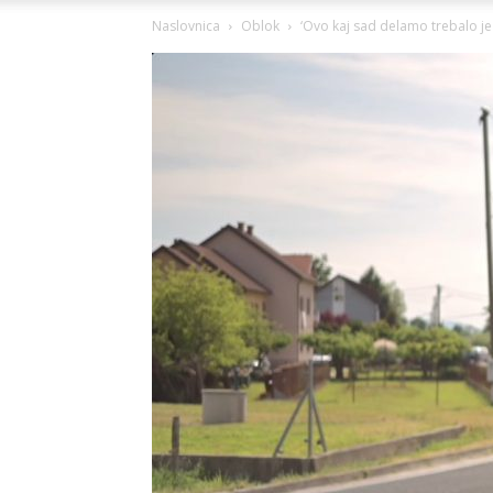
Naslovnica
Oblok
‘Ovo kaj sad delamo trebalo je 