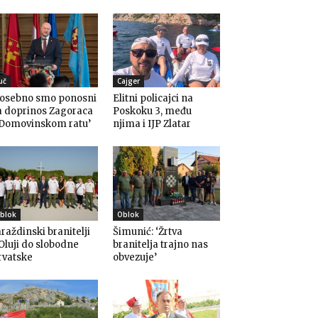
uč
Cajger
Posebno smo ponosni
Elitni policajci na
a doprinos Zagoraca
Poskoku 3, među
 Domovinskom ratu’
njima i IJP Zlatar
blok
Oblok
raždinski branitelji
Šimunić: ‘Žrtva
Oluji do slobodne
branitelja trajno nas
rvatske
obvezuje’