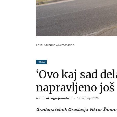
Foto: Facebook/Screenshot
Oblok
‘Ovo kaj sad del
napravljeno još 
Autor:
nizagorjemalo.hr
-
12. svibnja 2026.
Gradonačelnik Oroslavja Viktor Šimunić