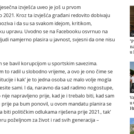
jesečna izvješća uveo je još u prvom
 2021. Kroz ta izvješća građani redovito dobivaju
 poziva i da su sa svakom idejom, kritikom,
dsku upravu. Uvodno se na Facebooku osvrnuo na
L
ljudi namjerno plasira u javnost, svjesni da one nisu
‘
n
u
sam se bavil korupcijom u sportskim savezima.
am to radil u slobodno vrijeme, a ovo je ono čime se
tucije i kak’ je to jedna osoba uz malo volje mogla
nesite sami. I da, naravno da sad radimo nogostupe,
O
 nije napravljeno prije, kad je i trebalo biti, kad sam
Va
u 
 i prije pa bum ponovil, u ovom mandatu planira se
H
a biti političkim odlukama riješena prije 2021., tak’
eru poželjnom za život i rad svih generacija –