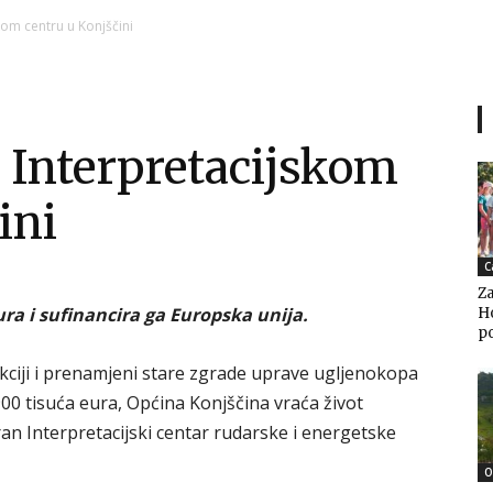
Ni
kom centru u Konjščini
a Interpretacijskom
Zagorje
ini
C
Za
malo
eura i sufinancira ga Europska unija.
Ho
po
ukciji i prenamjeni stare zgrade uprave ugljenokopa
900 tisuća eura, Općina Konjščina vraća život
an Interpretacijski centar rudarske i energetske
O