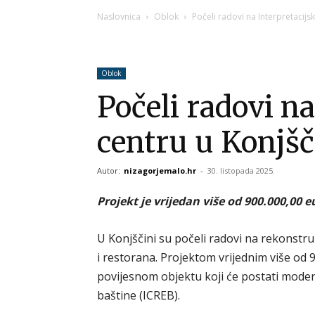
Naslovnica
Oblok
Počeli radovi na Interpretacijs
Oblok
Počeli radovi n
centru u Konjšč
Autor:
nizagorjemalo.hr
-
30. listopada 2025.
Projekt je vrijedan više od 900.000,00 
U Konjščini su počeli radovi na rekonstr
i restorana. Projektom vrijednim više od 
povijesnom objektu koji će postati moder
baštine (ICREB).