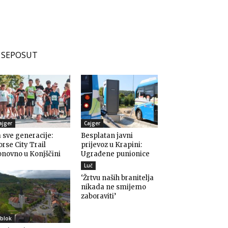
SEPOSUT
ajger
Cajger
 sve generacije:
Besplatan javni
rse City Trail
prijevoz u Krapini:
novno u Konjščini
Ugrađene punionice
Luč
‘Žrtvu naših branitelja
nikada ne smijemo
zaboraviti’
blok