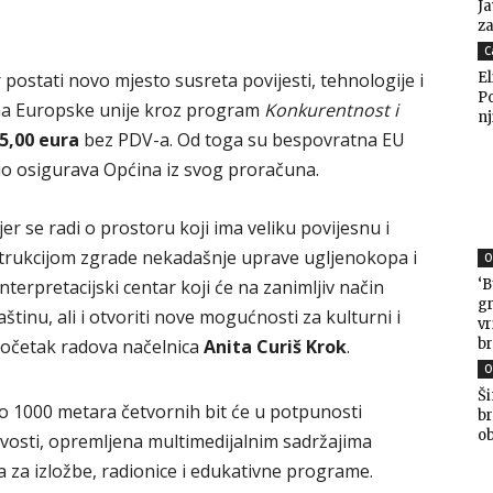
Ja
za
C
ostati novo mjesto susreta povijesti, tehnologije i
El
P
ima Europske unije kroz program
Konkurentnost i
nj
5,00 eura
bez PDV-a. Od toga su bespovratna EU
dio osigurava Općina iz svog proračuna.
er se radi o prostoru koji ima veliku povijesnu i
strukcijom zgrade nekadašnje uprave ugljenokopa i
O
‘B
erpretacijski centar koji će na zanimljiv način
gr
tinu, ali i otvoriti nove mogućnosti za kulturni i
v
br
 početak radova načelnica
Anita Curiš Krok
.
O
Ši
 1000 metara četvornih bit će u potpunosti
br
ob
osti, opremljena multimedijalnim sadržajima
 za izložbe, radionice i edukativne programe.