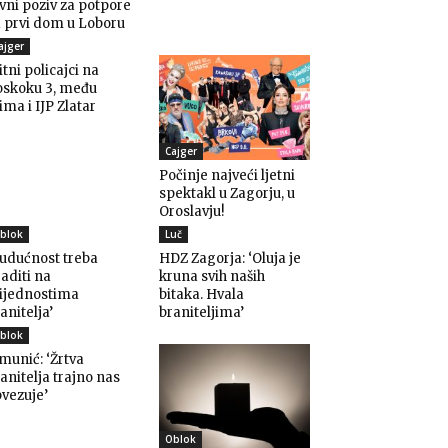
vni poziv za potpore
 prvi dom u Loboru
ajger
itni policajci na
oskoku 3, među
ima i IJP Zlatar
Cajger
Počinje najveći ljetni
spektakl u Zagorju, u
Oroslavju!
blok
Luč
udućnost treba
HDZ Zagorja: ‘Oluja je
aditi na
kruna svih naših
rijednostima
bitaka. Hvala
anitelja’
braniteljima’
blok
munić: ‘Žrtva
anitelja trajno nas
vezuje’
Oblok