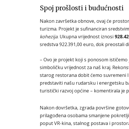
Spoj prošlosti i budućnosti
Nakon završetka obnove, ovaj će prostor p
turizma. Projekt je sufinanciran sredstv
kohezija
. Ukupna vrijednost iznosi
928.42
sredstva 922.391,00 euro, dok preostali 
– Ovo je projekt koji s ponosom ističemo j
simboličku vrijednost za naš kraj. Rekon
starog restorana dobit ćemo suvremeni Int
predstaviti našu rudarsku i energetsku baš
turistički razvoj općine – komentirala je
Nakon dovršetka, zgrada površine gotovo
prilagođena osobama smanjene pokretljiv
poput VR-kina, stalnog postava i prostora