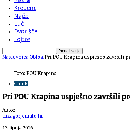
Kredenc
Najže
Luč
Dvorišče
Lojtre
Naslovnica
Oblok
Pri POU Krapina uspješno završili 
Foto: POU Krapina
Oblok
Pri POU Krapina uspješno završili 
Autor:
nizagorjemalo.hr
-
13. lipnja 2026.