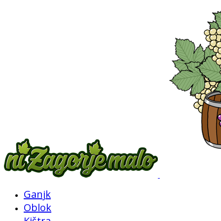
Ganjk
Oblok
Kištra