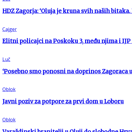
HDZ Zagorja: ‘Oluja je kruna svih naših bitaka.
Cajger
Elitni policajci na Poskoku 3, među njima i IJP
Luč
‘Posebno smo ponosni na doprinos Zagoraca 
Oblok
Javni poziv za potpore za prvi dom u Loboru
Oblok
Varaždinski branitelji u Oluji do slobodne Hrv