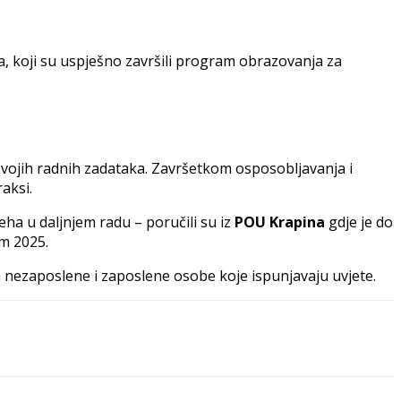
a, koji su uspješno završili program obrazovanja za
 svojih radnih zadataka. Završetkom osposobljavanja i
aksi.
a u daljnjem radu – poručili su iz
POU Krapina
gdje je do
m 2025.
nezaposlene i zaposlene osobe koje ispunjavaju uvjete.