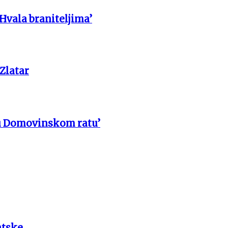
 Hvala braniteljima’
 Zlatar
u Domovinskom ratu’
atske