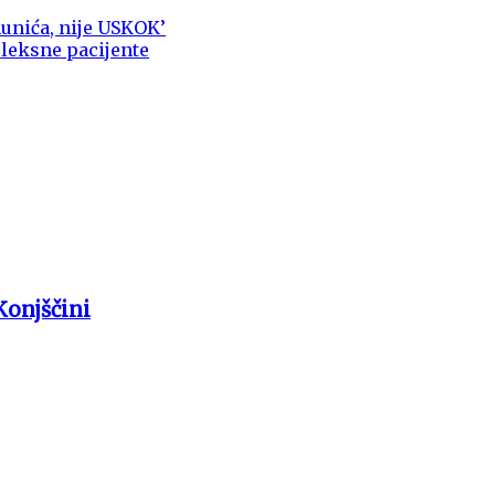
unića, nije USKOK’
pleksne pacijente
Konjščini