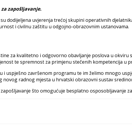
za zapošljavanje.
 dodijeljena uvjerenja trećoj skupini operativnih djelatnik
sigurnost i civilnu zaštitu u odgojno-obrazovnim ustanovama.
štine za kvalitetno i odgovorno obavljanje poslova u okviru
jenost te spremnost za primjenu stečenih kompetencija u pr
u i uspješno završenom programu te im želimo mnogo uspjeh
g novog radnog mjesta u hrvatski obrazovni sustav sredino
zapošljavanje što omogućuje besplatno osposobljavanje za 