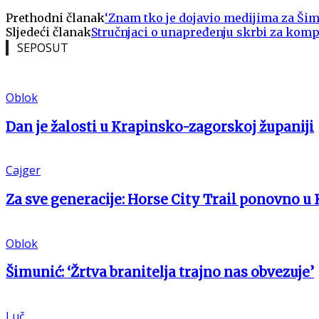
Prethodni članak
‘Znam tko je dojavio medijima za Šim
Sljedeći članak
Stručnjaci o unapređenju skrbi za kom
SEPOSUT
Oblok
Dan je žalosti u Krapinsko-zagorskoj županiji
Cajger
Za sve generacije: Horse City Trail ponovno u 
Oblok
Šimunić: ‘Žrtva branitelja trajno nas obvezuje’
Luč