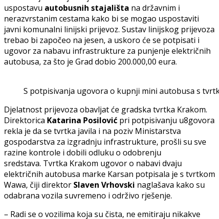
uspostavu
autobusnih stajališta
na državnim i
nerazvrstanim cestama kako bi se mogao uspostaviti
javni komunalni linijski prijevoz. Sustav linijskog prijevoza
trebao bi započeo na jesen, a uskoro će se potpisati i
ugovor za nabavu infrastrukture za punjenje električnih
autobusa, za što je Grad dobio 200.000,00 eura.
S potpisivanja ugovora o kupnji mini autobusa s tvr
Djelatnost prijevoza obavljat će gradska tvrtka Krakom.
Direktorica
Katarina Posilović
pri potpisivanju u8govora
rekla je da se tvrtka javila i na poziv Ministarstva
gospodarstva za izgradnju infrastrukture, prošli su sve
razine kontrole i dobili odluku o odobrenju
sredstava. Tvrtka Krakom ugovor o nabavi dvaju
električnih autobusa marke Karsan potpisala je s tvrtkom
Wawa, čiji direktor
Slaven Vrhovski
naglašava kako su
odabrana vozila suvremeno i održivo rješenje.
– Radi se o vozilima koja su čista, ne emitiraju nikakve