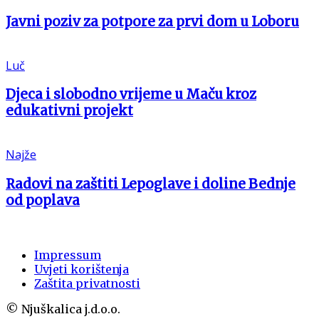
Javni poziv za potpore za prvi dom u Loboru
Luč
Djeca i slobodno vrijeme u Maču kroz
edukativni projekt
Najže
Radovi na zaštiti Lepoglave i doline Bednje
od poplava
Impressum
Uvjeti korištenja
Zaštita privatnosti
© Njuškalica j.d.o.o.