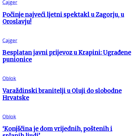
Cajger
Počinje najveći ljetni spektakl u Zagorju, u
Oroslavju!
Cajger
Besplatan javni prijevoz u Krapini: Ugrađene
punionice
Oblok
Varaždinski branitelji u Oluji do slobodne
Hrvatske
Oblok
‘Konjščina je dom vrijednih, poštenih i
srčanih ljudi’