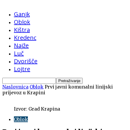
Ganjk
Oblok
Kištra
Kredenc
Najže
Luč
Dvorišče
Lojtre
Naslovnica
Oblok
Prvi javni komunalni linijski
prijevoz u Krapini
Izvor: Grad Krapina
Oblok