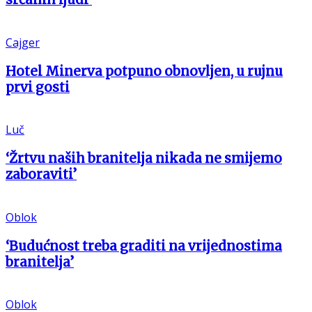
Cajger
Hotel Minerva potpuno obnovljen, u rujnu
prvi gosti
Luč
‘Žrtvu naših branitelja nikada ne smijemo
zaboraviti’
Oblok
‘Budućnost treba graditi na vrijednostima
branitelja’
Oblok