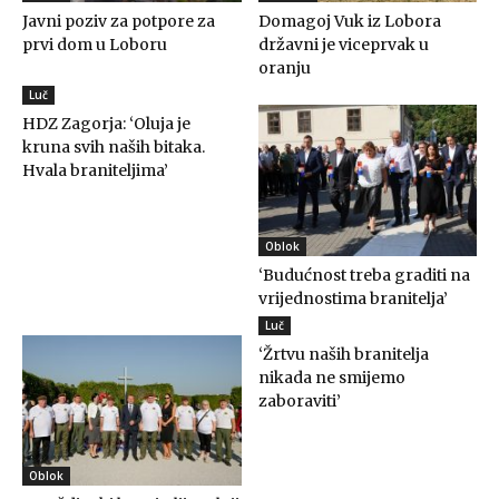
Javni poziv za potpore za
Domagoj Vuk iz Lobora
prvi dom u Loboru
državni je viceprvak u
oranju
Luč
HDZ Zagorja: ‘Oluja je
kruna svih naših bitaka.
Hvala braniteljima’
Oblok
‘Budućnost treba graditi na
vrijednostima branitelja’
Luč
‘Žrtvu naših branitelja
nikada ne smijemo
zaboraviti’
Oblok