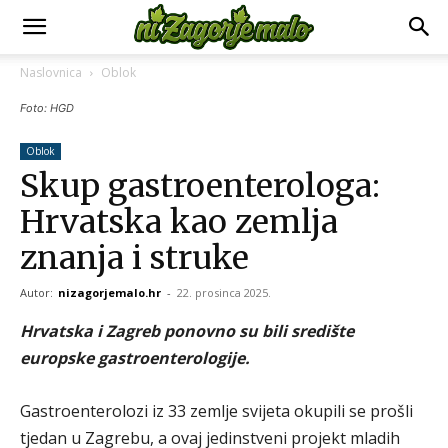
Naslovnica
Oblok
Foto: HGD
Oblok
Skup gastroenterologa:
Hrvatska kao zemlja
znanja i struke
Autor:
nizagorjemalo.hr
-
22. prosinca 2025.
Hrvatska i Zagreb ponovno su bili središte
europske gastroenterologije.
Gastroenterolozi iz 33 zemlje svijeta okupili se prošli
tjedan u Zagrebu, a ovaj jedinstveni projekt mladih