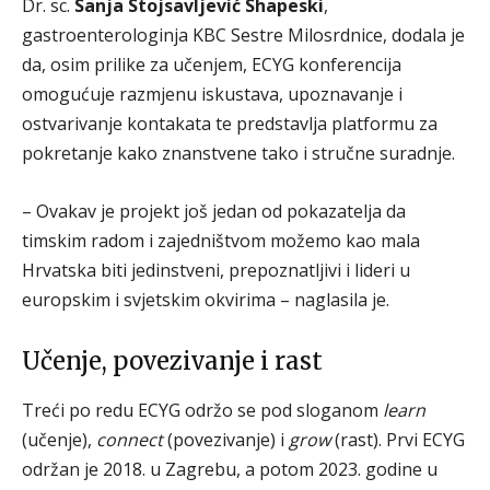
Dr. sc.
Sanja Stojsavljević Shapeski
,
gastroenterologinja KBC Sestre Milosrdnice, dodala je
da, osim prilike za učenjem, ECYG konferencija
omogućuje razmjenu iskustava, upoznavanje i
ostvarivanje kontakata te predstavlja platformu za
pokretanje kako znanstvene tako i stručne suradnje.
– Ovakav je projekt još jedan od pokazatelja da
timskim radom i zajedništvom možemo kao mala
Hrvatska biti jedinstveni, prepoznatljivi i lideri u
europskim i svjetskim okvirima – naglasila je.
Učenje, povezivanje i rast
Treći po redu ECYG održo se pod sloganom
learn
(učenje),
connect
(povezivanje) i
grow
(rast). Prvi ECYG
održan je 2018. u Zagrebu, a potom 2023. godine u