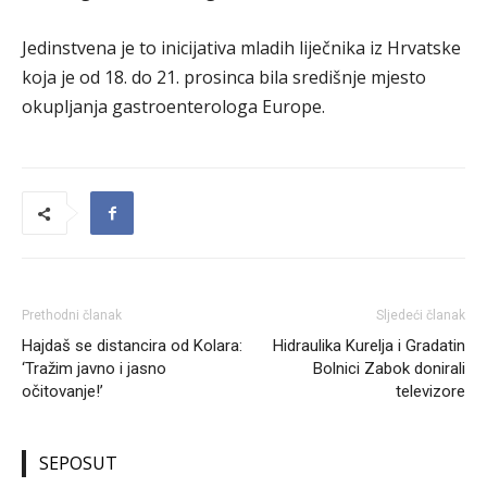
Jedinstvena je to inicijativa mladih liječnika iz Hrvatske
koja je od 18. do 21. prosinca bila središnje mjesto
okupljanja gastroenterologa Europe.
Prethodni članak
Sljedeći članak
Hajdaš se distancira od Kolara:
Hidraulika Kurelja i Gradatin
‘Tražim javno i jasno
Bolnici Zabok donirali
očitovanje!’
televizore
SEPOSUT