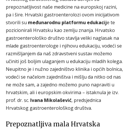
prepoznatljivost naše medicine na europskoj razini,
pa i šire. Hrvatski gastroenterolozi ovom inicijativom
stvorili su
međunarodnu platformu edukacij
e te
pozicionirali Hrvatsku kao zemlju znanja. Hrvatsko
gastroenterološko društvo stavlja veliki naglasak na
mlade gastroenterologe i njihovu edukaciju, vodeći se
razmišljanjem da naš zdravstveni sustav možemo
učiniti još boljim ulaganjem u edukaciju mladih kolega.
Neupitno je i nužno zajedništvo klinika i općih bolnica,
vodeći se načelom zajedništva i mišlju da nitko od nas
ne može sam, a zajedno možemo puno napraviti u
hrvatskim, ali i europskim okvirima – istaknula je izv.
prof. dr. sc.
Ivana Mikolašević
, predsjednica
Hrvatskog gastroenterološkog društva.
Prepoznatljiva mala Hrvatska