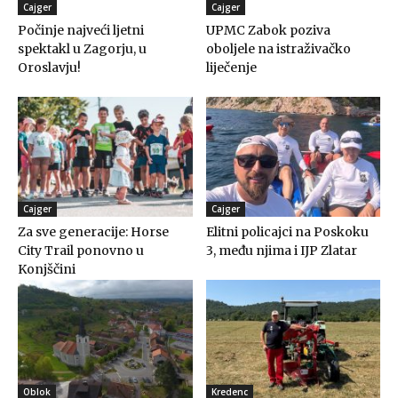
Cajger
Cajger
Počinje najveći ljetni
UPMC Zabok poziva
spektakl u Zagorju, u
oboljele na istraživačko
Oroslavju!
liječenje
Cajger
Cajger
Za sve generacije: Horse
Elitni policajci na Poskoku
City Trail ponovno u
3, među njima i IJP Zlatar
Konjščini
Oblok
Kredenc