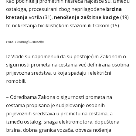
kao počinitelji prometnih nesreća najčešće su, između
ostaloga, procesuirani zbog neprilagođene
brzina
kretanja
vozila (31),
nenošenja zaštitne kacige
(19)
te nekretanja biciklističkom stazom ili trakom (15).
Foto: Pixabay/Ilustracija
Iz Vlade su napomenuli da su postojećim Zakonom o
sigurnosti prometa na cestama već definirana osobna
prijevozna sredstva, u koja spadaju i električni
romobili.
– Odredbama Zakona o sigurnosti prometa na
cestama propisano je sudjelovanje osobnih
prijevoznih sredstava u prometu na cestama, a
između ostalog, snaga elektromotora, dopuštena
brzina, dobna granica vozača, obveza nošenja