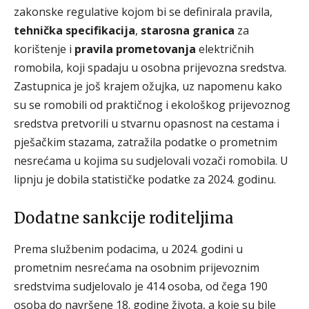
zakonske regulative kojom bi se definirala pravila,
tehnička specifikacija
,
starosna granica
za
korištenje i
pravila prometovanja
električnih
romobila, koji spadaju u osobna prijevozna sredstva.
Zastupnica je još krajem ožujka, uz napomenu kako
su se romobili od praktičnog i ekološkog prijevoznog
sredstva pretvorili u stvarnu opasnost na cestama i
pješačkim stazama, zatražila podatke o prometnim
nesrećama u kojima su sudjelovali vozači romobila. U
lipnju je dobila statističke podatke za 2024. godinu.
Dodatne sankcije roditeljima
Prema službenim podacima, u 2024. godini u
prometnim nesrećama na osobnim prijevoznim
sredstvima sudjelovalo je 414 osoba, od čega 190
osoba do navršene 18. godine života, a koje su bile