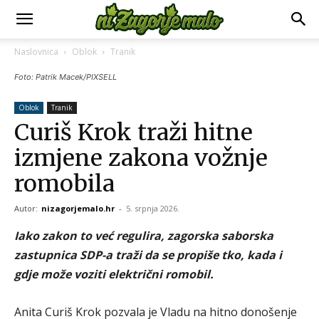
Naslovnica
Oblok
Tranik
Foto: Patrik Macek/PIXSELL
Oblok
Tranik
Curiš Krok traži hitne
izmjene zakona vožnje
romobila
Autor:
nizagorjemalo.hr
-
5. srpnja 2026.
Iako zakon to već regulira, zagorska saborska
zastupnica SDP-a traži da se propiše tko, kada i
gdje može voziti električni romobil.
Anita Curiš Krok pozvala je Vladu na hitno donošenje