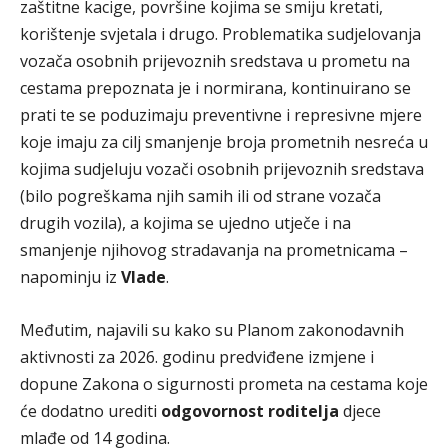
zaštitne kacige, površine kojima se smiju kretati,
korištenje svjetala i drugo. Problematika sudjelovanja
vozača osobnih prijevoznih sredstava u prometu na
cestama prepoznata je i normirana, kontinuirano se
prati te se poduzimaju preventivne i represivne mjere
koje imaju za cilj smanjenje broja prometnih nesreća u
kojima sudjeluju vozači osobnih prijevoznih sredstava
(bilo pogreškama njih samih ili od strane vozača
drugih vozila), a kojima se ujedno utječe i na
smanjenje njihovog stradavanja na prometnicama –
napominju iz
Vlade
.
Međutim, najavili su kako su Planom zakonodavnih
aktivnosti za 2026. godinu predviđene izmjene i
dopune Zakona o sigurnosti prometa na cestama koje
će dodatno urediti
odgovornost roditelja
djece
mlađe od 14 godina.