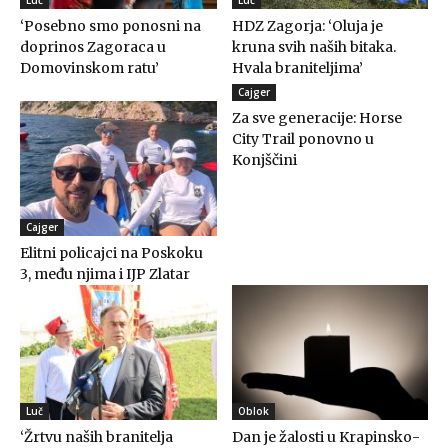
‘Posebno smo ponosni na
HDZ Zagorja: ‘Oluja je
doprinos Zagoraca u
kruna svih naših bitaka.
Domovinskom ratu’
Hvala braniteljima’
Cajger
Za sve generacije: Horse
City Trail ponovno u
Konjščini
Cajger
Elitni policajci na Poskoku
3, među njima i IJP Zlatar
Luč
Oblok
‘Žrtvu naših branitelja
Dan je žalosti u Krapinsko-