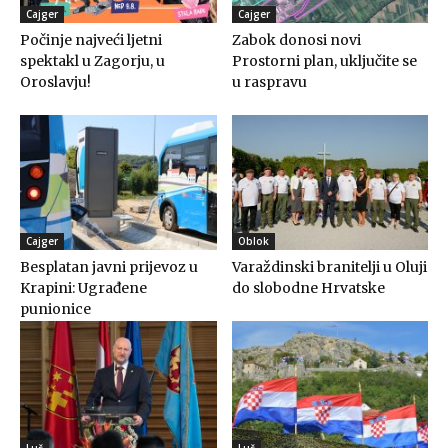
Cajger
Cajger
Počinje najveći ljetni
Zabok donosi novi
spektakl u Zagorju, u
Prostorni plan, uključite se
Oroslavju!
u raspravu
Cajger
Oblok
Besplatan javni prijevoz u
Varaždinski branitelji u Oluji
Krapini: Ugrađene
do slobodne Hrvatske
punionice
Luč
Luč