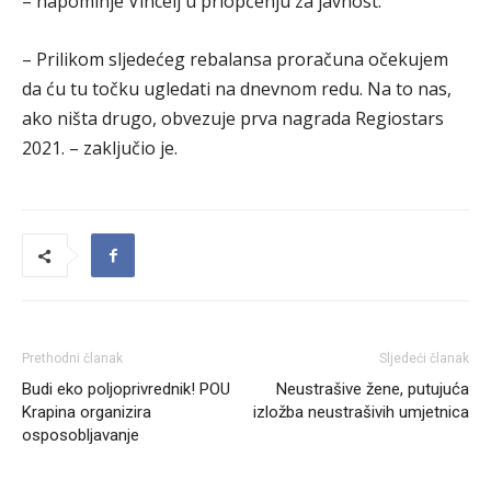
– napominje Vincelj u priopćenju za javnost.
– Prilikom sljedećeg rebalansa proračuna očekujem
da ću tu točku ugledati na dnevnom redu. Na to nas,
ako ništa drugo, obvezuje prva nagrada Regiostars
2021. – zaključio je.
Prethodni članak
Sljedeći članak
Budi eko poljoprivrednik! POU
Neustrašive žene, putujuća
Krapina organizira
izložba neustrašivih umjetnica
osposobljavanje