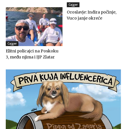
Cajger
Oroslavje: Indira počinje,
Vuco janje okreće
Cajger
Elitni policajci na Poskoku
3, među njima i IJP Zlatar