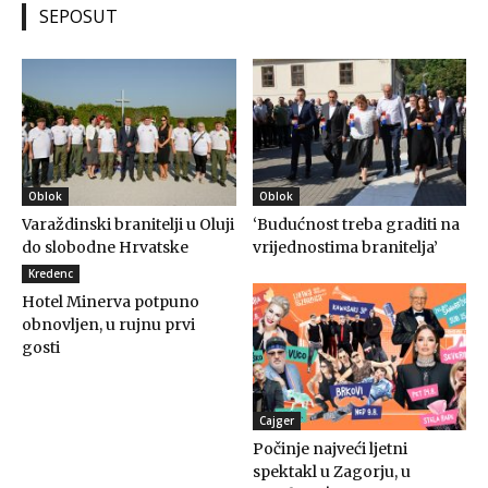
SEPOSUT
Oblok
Oblok
Varaždinski branitelji u Oluji
‘Budućnost treba graditi na
do slobodne Hrvatske
vrijednostima branitelja’
Kredenc
Hotel Minerva potpuno
obnovljen, u rujnu prvi
gosti
Cajger
Počinje najveći ljetni
spektakl u Zagorju, u