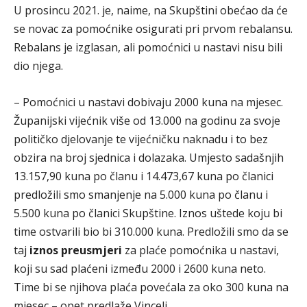
U prosincu 2021. je, naime, na Skupštini obećao da će
se novac za pomoćnike osigurati pri prvom rebalansu.
Rebalans je izglasan, ali pomoćnici u nastavi nisu bili
dio njega.
– Pomoćnici u nastavi dobivaju 2000 kuna na mjesec.
Županijski vijećnik više od 13.000 na godinu za svoje
političko djelovanje te vijećničku naknadu i to bez
obzira na broj sjednica i dolazaka. Umjesto sadašnjih
13.157,90 kuna po članu i 14.473,67 kuna po članici
predložili smo smanjenje na 5.000 kuna po članu i
5.500 kuna po članici Skupštine. Iznos uštede koju bi
time ostvarili bio bi 310.000 kuna. Predložili smo da se
taj
iznos preusmjeri
za plaće pomoćnika u nastavi,
koji su sad plaćeni između 2000 i 2600 kuna neto.
Time bi se njihova plaća povećala za oko 300 kuna na
mjesec – opet predlaže Vincelj.