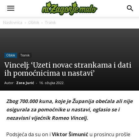
Naslovnica
Oblok
Tranik
Oblok
Tranik
Vincelj: ‘Uzeti novac strankama i dati
ih pomoćnicima u nastavi’
Autor:
Zora Jurić
-
16. ožujka 2022.
Zbog 700.000 kuna, koje je Županija obećala ali nije
osigurala za pomoćnike u nastavi, oglasio se i
nezavisni vijećnik Romeo Vincelj.
Podsjeća da su on i
Viktor Šimunić
u prosincu prošle