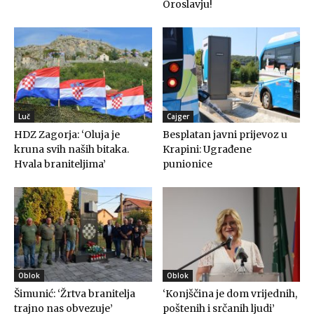
Oroslavju!
Luč
Cajger
HDZ Zagorja: ‘Oluja je
Besplatan javni prijevoz u
kruna svih naših bitaka.
Krapini: Ugrađene
Hvala braniteljima’
punionice
Oblok
Oblok
Šimunić: ‘Žrtva branitelja
‘Konjščina je dom vrijednih,
trajno nas obvezuje’
poštenih i srčanih ljudi’