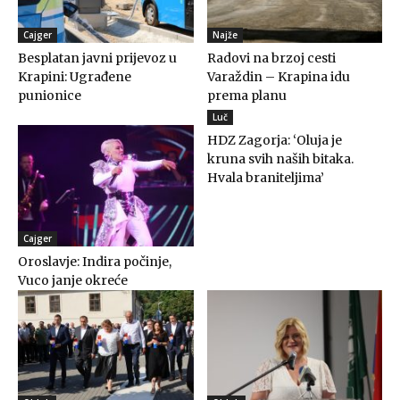
Cajger
Najže
Besplatan javni prijevoz u
Radovi na brzoj cesti
Krapini: Ugrađene
Varaždin – Krapina idu
punionice
prema planu
Luč
HDZ Zagorja: ‘Oluja je
kruna svih naših bitaka.
Hvala braniteljima’
Cajger
Oroslavje: Indira počinje,
Vuco janje okreće