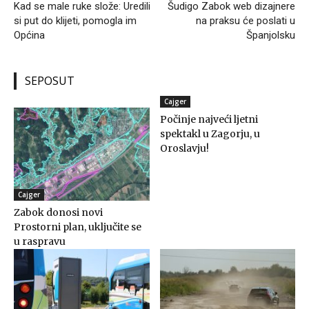
Kad se male ruke slože: Uredili
Šudigo Zabok web dizajnere
si put do klijeti, pomogla im
na praksu će poslati u
Općina
Španjolsku
SEPOSUT
Cajger
Počinje najveći ljetni
spektakl u Zagorju, u
Oroslavju!
Cajger
Zabok donosi novi
Prostorni plan, uključite se
u raspravu