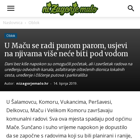
Naslovnica
Oblok
Oblok
U Maču se radi punom parom, usjevi
na njivama više neće biti pod vodom
Dani bez kiše napokon su omogućili početak, ali i završetak radova na
uređenju odvodnih kanala, asfaltiranje oštećenih dionica lokalnih
cesta, uređenje i čišćenje putova i parkirališta
Autor:
nizagorjemalo.hr
-
14. lipnja 2019.
U Šalamovcu, Komoru, Vukancima, Peršavesi,
Delkovcu, Maču i Velikom Komoru završavaju
komunalni radovi. Sva ova mjesta spadaju pod općinu
Mače. Sunčano i suho vrijeme napokon je dopustilo
da se započne s radovima koji su bili planirani i ranije,