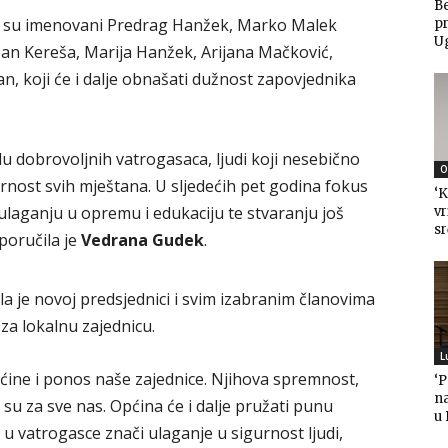
Be
o su imenovani Predrag Hanžek, Marko Malek
pr
U
an Kereša, Marija Hanžek, Arijana Mačković,
n, koji će i dalje obnašati dužnost zapovjednika
 dobrovoljnih vatrogasaca, ljudi koji nesebično
O
urnost svih mještana. U sljedećih pet godina fokus
‘K
 ulaganju u opremu i edukaciju te stvaranju još
vr
sr
 poručila je
Vedrana Gudek
.
la je novoj predsjednici i svim izabranim članovima
za lokalnu zajednicu.
L
pćine i ponos naše zajednice. Njihova spremnost,
‘
n
su za sve nas. Općina će i dalje pružati punu
u
u vatrogasce znači ulaganje u sigurnost ljudi,