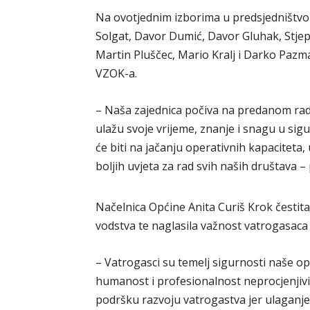
Na ovotjednim izborima u predsjedništv
Solgat, Davor Dumić, Davor Gluhak, Stjep
Martin Pluščec, Mario Kralj i Darko Pazma
VZOK-a.
– Naša zajednica počiva na predanom radu
ulažu svoje vrijeme, znanje i snagu u sig
će biti na jačanju operativnih kapaciteta,
boljih uvjeta za rad svih naših društava –
Načelnica Općine Anita Curiš Krok čestita
vodstva te naglasila važnost vatrogasaca 
– Vatrogasci su temelj sigurnosti naše o
humanost i profesionalnost neprocjenjivi 
podršku razvoju vatrogastva jer ulaganje 