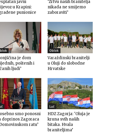
splatan javni
‘Žrtvu naših branitelja
ijevoz u Krapini:
nikada ne smijemo
građene punionice
zaboraviti’
blok
Oblok
onjščina je dom
Varaždinski branitelji
ijednih, poštenih i
u Oluji do slobodne
čanih ljudi’
Hrvatske
uč
Luč
Posebno smo ponosni
HDZ Zagorja: ‘Oluja je
a doprinos Zagoraca
kruna svih naših
 Domovinskom ratu’
bitaka. Hvala
braniteljima’