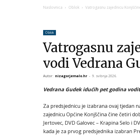
Naslovnica
Oblok
Vatrogasnu zajednicu Konjšči
Oblok
Vatrogasnu zaj
vodi Vedrana G
Autor:
nizagorjemalo.hr
-
9. svibnja 2026.
Vedrana Gudek idućih pet godina vodit
Za predsjednicu je izabrana ovaj tjedan n
zajednicu Općine Konjščina čine četiri d
Jertovec, DVD Galovec – Krapina Selo i DV
kada je za prvog predsjednika izabran P