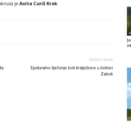
aknula je
Anita Curiš Krok
.
O
Ja
za
Sljedeći članak
da
Epiduralno liječenje boli kralježnice u bolnici
Zabok