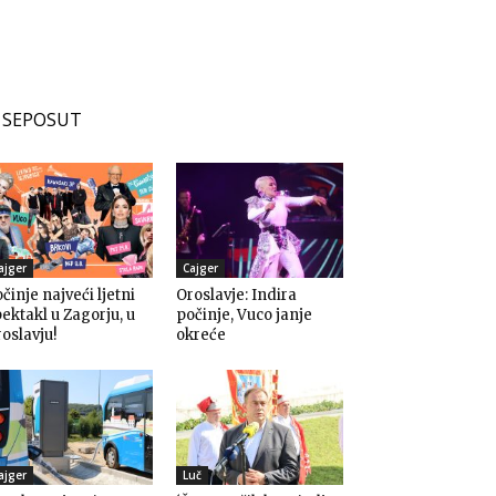
SEPOSUT
ajger
Cajger
činje najveći ljetni
Oroslavje: Indira
ektakl u Zagorju, u
počinje, Vuco janje
oslavju!
okreće
ajger
Luč