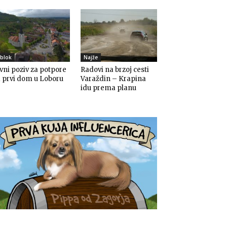
blok
Najže
vni poziv za potpore
Radovi na brzoj cesti
 prvi dom u Loboru
Varaždin – Krapina
idu prema planu