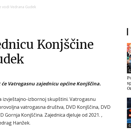
Ni
ne vodi Vedrana Gudek
ednicu Konjščine
Zagorje
udek
C
Po
malo
 će Vatrogasnu zajednicu općine Konjščina.
sp
Or
a izvještajno-izbornoj skupštini. Vatrogasnu
obrovoljna vatrogasna društva, DVD Konjščina, DVD
D Gornja Konjščina. Zajednica djeluje od 2021. ,
redrag Hanžek.
C