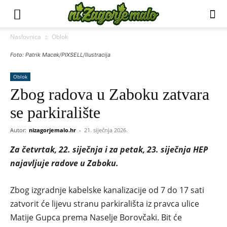
Naslovnica
Oblok
Foto: Patrik Macek/PIXSELL/Ilustracija
Oblok
Zbog radova u Zaboku zatvara
se parkiralište
Autor:
nizagorjemalo.hr
-
21. siječnja 2026.
Za četvrtak, 22. siječnja i za petak, 23. siječnja HEP
najavljuje radove u Zaboku.
Zbog izgradnje kabelske kanalizacije od 7 do 17 sati
zatvorit će lijevu stranu parkirališta iz pravca ulice
Matije Gupca prema Naselje Borovčaki. Bit će