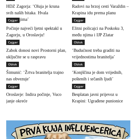
HDZ Zagorja: ‘Oluja je kruna
Radovi na brzoj cesti Varaždin –
svih naših bitaka. Hvala
Krapina idu prema planu
braniteljima’
Cajger
Cajger
Počinje najveći ljetni spektakl u
Elitni policajci na Poskoku 3,
Zagorju, u Oroslavju!
među njima i IJP Zlatar
Cajger
Oblok
Zabok donosi novi Prostorni plan,
‘Budućnost treba graditi na
uključite se u raspravu
vrijednostima branitelja’
Oblok
Oblok
Šimunić: ‘Žrtva branitelja trajno
‘Konjščina je dom vrijednih,
nas obvezuje’
poštenih i srčanih ljudi’
Cajger
Cajger
Oroslavje: Indira počinje, Vuco
Besplatan javni prijevoz u
janje okreće
Krapini: Ugrađene punionice