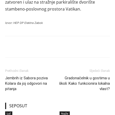
zatvoren i ulaz na stražnje parkiralište dvorište
stambeno-poslovnog prostora Vatikan.
Izvor: HEP DP Elektra Zabok
Prethodni članak
Sljedeći članak
Jembrih iz Sabora poziva
Gradonačelnik u gostima u
Kolara da joj odgovori na
školi: Kako funkcionira lokalna
pitanja
vlast?
SEPOSUT
Luč
Najže