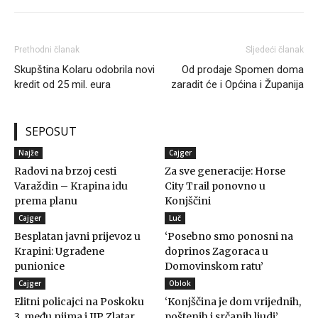
Prethodni članak
Sljedeći članak
Skupština Kolaru odobrila novi
Od prodaje Spomen doma
kredit od 25 mil. eura
zaradit će i Općina i Županija
SEPOSUT
Najže
Cajger
Radovi na brzoj cesti
Za sve generacije: Horse
Varaždin – Krapina idu
City Trail ponovno u
prema planu
Konjščini
Cajger
Luč
Besplatan javni prijevoz u
‘Posebno smo ponosni na
Krapini: Ugrađene
doprinos Zagoraca u
punionice
Domovinskom ratu’
Cajger
Oblok
Elitni policajci na Poskoku
‘Konjščina je dom vrijednih,
3, među njima i IJP Zlatar
poštenih i srčanih ljudi’