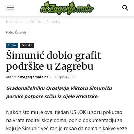
Naslovnica
Oblok
Žeravka
Foto: Čitatelj
Oblok
Žeravka
Šimunić dobio grafit
podrške u Zagrebu
Autor:
nizagorjemalo.hr
-
14. lipnja 2026.
Gradonačelniku Oroslavja Viktoru Šimuniću
poruke potpore stižu iz cijele Hrvatske.
Nakon što mu je ovaj tjedan USKOK u zoru pokucao
na vrata roditeljskog doma, odnio dokumentaciju za
koju je Šimunić već ranije rekao da nema nikakve veze