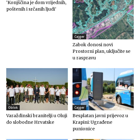
‘Konjščina je dom vrijednih,
poštenih i srčanih ljudi’
Cajger
Zabok donosi novi
Prostorni plan, uključite se
u raspravu
Oblok
Cajger
Varaždinski branitelji u Oluji
Besplatan javni prijevoz u
do slobodne Hrvatske
Krapini: Ugrađene
punionice