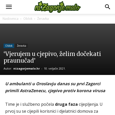
Naslovnica
Oblok
Žeravka
Oblok
Žeravka
‘Vjerujem u cjepivo, želim dočekati
praunučad’
Autor:
nizagorjemalo.hr
-
10. veljače 2021.
U ambulanti u Oroslavju danas su prvi Zagorci
primili AstraZenecu, cjepivo protiv korona virusa
Time je i službeno počela
druga faza
cijepljenja. U
prvoj su se cijepili korisnici i djelatnici domova za