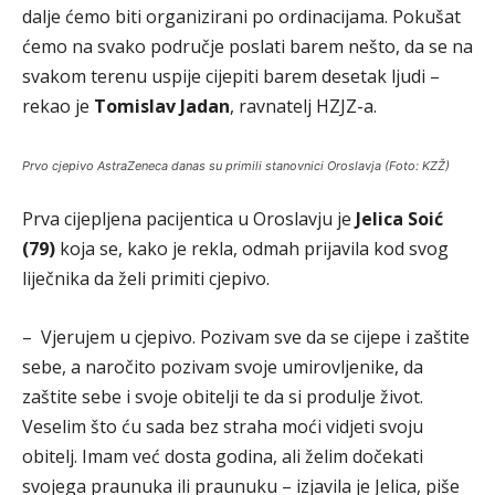
dalje ćemo biti organizirani po ordinacijama. Pokušat
ćemo na svako područje poslati barem nešto, da se na
svakom terenu uspije cijepiti barem desetak ljudi –
rekao je
Tomislav Jadan
, ravnatelj HZJZ-a.
Prvo cjepivo AstraZeneca danas su primili stanovnici Oroslavja (Foto: KZŽ)
Prva cijepljena pacijentica u Oroslavju je
Jelica Soić
(79)
koja se, kako je rekla, odmah prijavila kod svog
liječnika da želi primiti cjepivo.
– Vjerujem u cjepivo. Pozivam sve da se cijepe i zaštite
sebe, a naročito pozivam svoje umirovljenike, da
zaštite sebe i svoje obitelji te da si produlje život.
Veselim što ću sada bez straha moći vidjeti svoju
obitelj. Imam već dosta godina, ali želim dočekati
svojega praunuka ili praunuku – izjavila je Jelica, piše