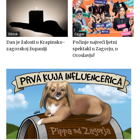
Oblok
Cajger
Dan je žalosti u Krapinsko-
Počinje najveći ljetni
zagorskoj županiji
spektakl u Zagorju, u
Oroslavju!