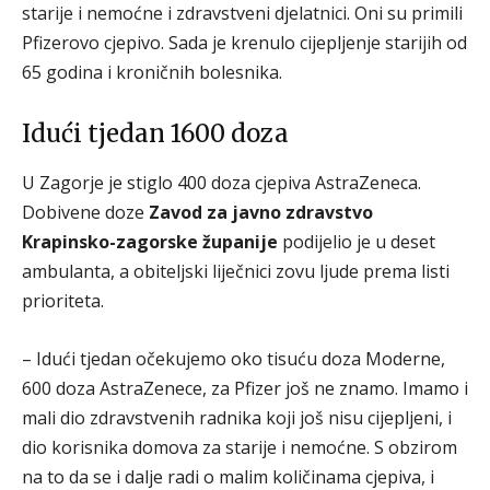
starije i nemoćne i zdravstveni djelatnici. Oni su primili
Pfizerovo cjepivo. Sada je krenulo cijepljenje starijih od
65 godina i kroničnih bolesnika.
Idući tjedan 1600 doza
U Zagorje je stiglo 400 doza cjepiva AstraZeneca.
Dobivene doze
Zavod za javno zdravstvo
Krapinsko-zagorske županije
podijelio je u deset
ambulanta, a obiteljski liječnici zovu ljude prema listi
prioriteta.
– Idući tjedan očekujemo oko tisuću doza Moderne,
600 doza AstraZenece, za Pfizer još ne znamo. Imamo i
mali dio zdravstvenih radnika koji još nisu cijepljeni, i
dio korisnika domova za starije i nemoćne. S obzirom
na to da se i dalje radi o malim količinama cjepiva, i