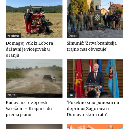
Kredenc
Oblok
Domagoj Vuk iz Lobora
Šimunić: ‘Žrtva branitelja
državni je viceprvak u
trajno nas obvezuje’
oranju
Najže
Luč
Radovi na brzoj cesti
‘Posebno smo ponosni na
Varaždin – Krapina idu
doprinos Zagoraca u
prema planu
Domovinskom ratu’