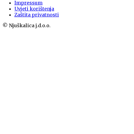
Impressum
Uvjeti korištenja
Zaštita privatnosti
© Njuškalica j.d.o.o.