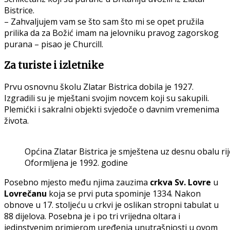
Bistrice.
– Zahvaljujem vam se što sam što mi se opet pružila
prilika da za Božić imam na jelovniku pravog zagorskog
purana – pisao je Churcill.
Za turiste i izletnike
Prvu osnovnu školu Zlatar Bistrica dobila je 1927.
Izgradili su je mještani svojim novcem koji su sakupili.
Plemićki i sakralni objekti svjedoče o davnim vremenima
života.
Općina Zlatar Bistrica je smještena uz desnu obalu ri
Oformljena je 1992. godine
Posebno mjesto među njima zauzima
crkva Sv. Lovre
u
Lovrečanu
koja se prvi puta spominje 1334. Nakon
obnove u 17. stoljeću u crkvi je oslikan stropni tabulat u
88 dijelova. Posebna je i po tri vrijedna oltara i
jedinstvenim primjerom uređenja unutrašnjosti u ovom