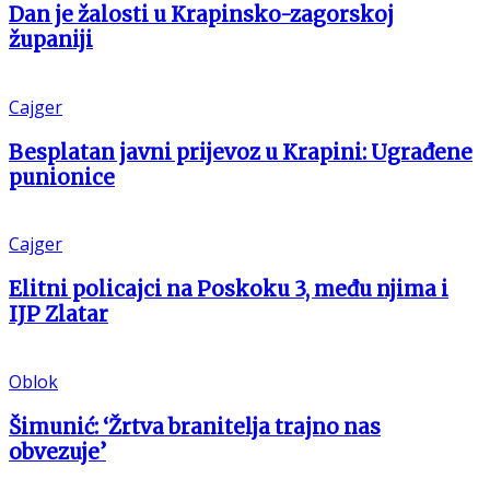
Dan je žalosti u Krapinsko-zagorskoj
županiji
Cajger
Besplatan javni prijevoz u Krapini: Ugrađene
punionice
Cajger
Elitni policajci na Poskoku 3, među njima i
IJP Zlatar
Oblok
Šimunić: ‘Žrtva branitelja trajno nas
obvezuje’