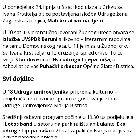
U ponedjeljak 24. lipnja u 8 sati kod ulaza u Crkvu sv.
Ivana Krstitelja bit će postavljena izložba Udruge žena
Zagorska škrinjica,
Mali kreativci na djelu
.
U 10 sati u vjeronaučnoj dvorani Župnog ureda otvara se
izložba UVSPDR Baruni
s likovno – literarnim radovima
na temu Domovinskog rata. U 11 je misa u Župnoj crkvi
Sv. Ivana Krstitelja, u 12 druženje ispred crkve. Tu će
svoje
štandove
imati
Eko udruga Lijepa
naša
, a
zabavljat će vas
Puhački orkestar
Općine Zlatar Bistrica.
Svi dojdite
U 18
Udruga umirovljenika
priprema kulturno –
umjetnički i zabavni program uz gostovanje zbora
Udruge umirovljenika Marija Bistrica.
Središnji zabavni program počinje u 19.30 uz podjelu jela
i
Lotos band
u šatoru na parkiralištu ambulante.
Eko
udruge Lijepa naša
u 21 sat zapalit će Ivanjski krijes uz
prikaz narodnih običaja.