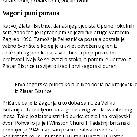
ratarstvom, pčelarstvom, voćarstvom…
Vagoni puni purana
Razvoj Zlatar Bistrice, današnjeg sjedišta Općine i okolnih
sela, započeo je izgradnjom željezničke pruge Varaždin –
Zagreb 1896. Tamošnja željeznička postaja postala je
važno čvorište s kojeg je u svijet odvožen ugljen iz
obližnjih ugljenokopa, a vrlo brzo i poljoprivredni
proizvodi. Najviše se izvozila stoka, a potom je upravo iz
Zlatar Bistrice u svijet otišao i prvi zagorski puran.
Prva zagorska purica koja je ikad došla na kraljevski
iz Zlatar Bistrice
Priča se da je iz Zagorja u to doba samo za Veliku
Britaniju otpremljeno na vagone ovog visokokvalitetnog
mesa. Tako je zlatarbistrička purica stigla i na kraljevski
dvor. Pohvalio ju je i Winston Churcill. Tadašnji britanski
premijer je 1946. napisao pismo i zahvalio se braći
Schiketanz koji su purane u Britaniju uvozili iz Zlatar