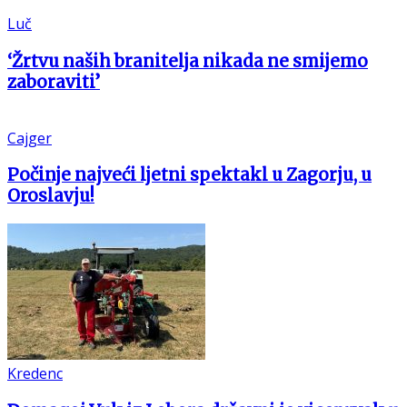
Luč
‘Žrtvu naših branitelja nikada ne smijemo
zaboraviti’
Cajger
Počinje najveći ljetni spektakl u Zagorju, u
Oroslavju!
Kredenc