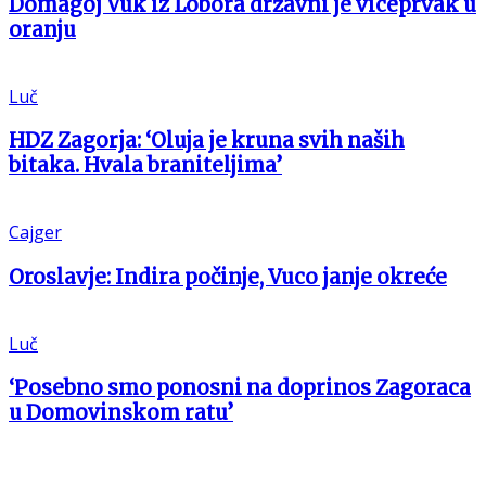
Domagoj Vuk iz Lobora državni je viceprvak u
oranju
Luč
HDZ Zagorja: ‘Oluja je kruna svih naših
bitaka. Hvala braniteljima’
Cajger
Oroslavje: Indira počinje, Vuco janje okreće
Luč
‘Posebno smo ponosni na doprinos Zagoraca
u Domovinskom ratu’