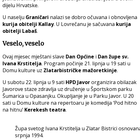
dijelu Hrvatske.
U naselju
Graničari
nalazi se dobro očuvana i obnovljena
kurija obitelji Kallay
. U Lovrečanu je sačuvana
kurija
obitelji Labaš
.
Veselo, veselo
Ovaj mjesec mještani slave
Dan Općine
i
Dan župe sv.
Ivana Krstitelja
. Program počinje 21. lipnja u 19 sati u
Domu kulture uz
Zlatarbistričke mažoretkinje
.
U subotu 22. lipnja u 9 sati
HPD Javor
organizira obilazak
Javorove staze zdravlja uz druženje u Športskom parku
Šumarica u Opasanjku. Okupljanje je u Parku Javor. U 20
sati u Domu kulture na repertoaru je komedija ‘Pod hitno
na hitnu’
Kerekesh teatra
.
Župa svetog Ivana Krstitelja u Zlatar Bistrici osnov
srpnja 1994.