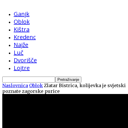
Ganjk
Oblok
Kištra
Kredenc
Najže
Luč
Dvorišče
Lojtre
Naslovnica
Oblok
Zlatar Bistrica, kolijevka je svjetski
poznate zagorske purice