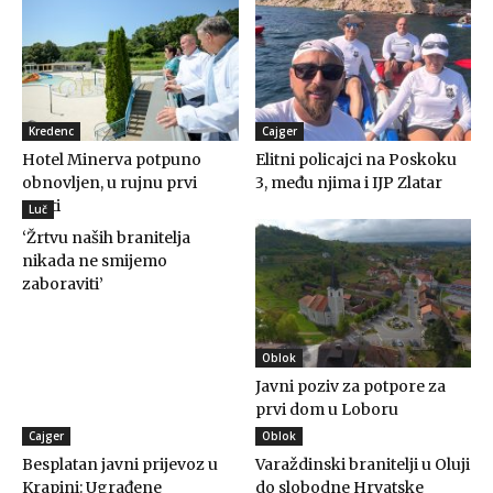
Kredenc
Cajger
Hotel Minerva potpuno
Elitni policajci na Poskoku
obnovljen, u rujnu prvi
3, među njima i IJP Zlatar
gosti
Luč
‘Žrtvu naših branitelja
nikada ne smijemo
zaboraviti’
Oblok
Javni poziv za potpore za
prvi dom u Loboru
Cajger
Oblok
Besplatan javni prijevoz u
Varaždinski branitelji u Oluji
Krapini: Ugrađene
do slobodne Hrvatske