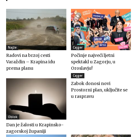
Najže
Cajger
Radovi na brzoj cesti
Počinje najveći ljetni
Varaždin – Krapina idu
spektakl u Zagorju, u
prema planu
Oroslavju!
Cajger
Zabok donosi novi
Prostorni plan, uključite se
u raspravu
Oblok
Dan je žalosti u Krapinsko-
zagorskoj županiji