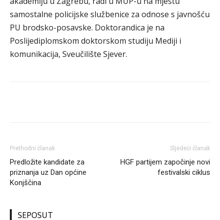
akademiju u Zagrebu, radi u MUP-u na mjestu
samostalne policijske službenice za odnose s javnošću
PU brodsko-posavske. Doktorandica je na
Poslijediplomskom doktorskom studiju Mediji i
komunikacija, Sveučilište Sjever.
Prethodni članak
Sljedeći članak
Predložite kandidate za
HGF partijem započinje novi
priznanja uz Dan općine
festivalski ciklus
Konjščina
SEPOSUT