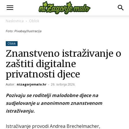
Naslovnica
Oblok
Foto: Pixabay/Ilustracija
Oblok
Znanstveno istraživanje o
zaštiti digitalne
privatnosti djece
Autor:
nizagorjemalo.hr
-
26. svibnja 2026.
Pozivaju se roditelji malodobne djece na
sudjelovanje u anonimnom znanstvenom
istraživanju.
Istraživanje provodi Andrea Brechelmacher,