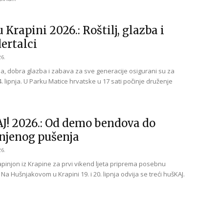
u Krapini 2026.: Roštilj, glazba i
ertalci
26.
ilja, dobra glazba i zabava za sve generacije osigurani su za
4. lipnja. U Parku Matice hrvatske u 17 sati počinje druženje
J! 2026.: Od demo bendova do
njenog pušenja
26.
pinjon iz Krapine za prvi vikend ljeta priprema posebnu
 Na Hušnjakovom u Krapini 19. i 20. lipnja odvija se treći hušKAJ.