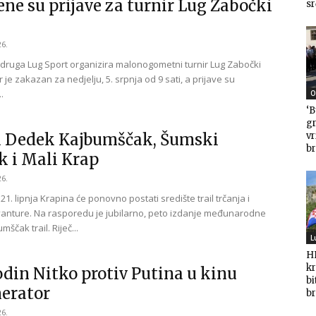
ene su prijave za turnir Lug Zabočki
sr
26.
druga Lug Sport organizira malonogometni turnir Lug Zabočki
r je zakazan za nedjelju, 5. srpnja od 9 sati, a prijave su
.
O
‘B
gr
v
u Dedek Kajbumščak, Šumski
br
k i Mali Krap
26.
 21. lipnja Krapina će ponovno postati središte trail trčanja i
anture. Na rasporedu je jubilarno, peto izdanje međunarodne
mščak trail. Riječ...
L
HD
kr
din Nitko protiv Putina u kinu
bi
erator
br
26.