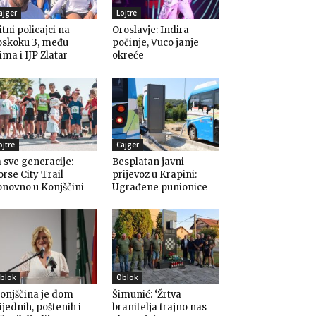
ajger
Lojtre
itni policajci na
Oroslavje: Indira
oskoku 3, među
počinje, Vuco janje
ima i IJP Zlatar
okreće
ojtre
Cajger
 sve generacije:
Besplatan javni
rse City Trail
prijevoz u Krapini:
novno u Konjščini
Ugrađene punionice
blok
Oblok
onjščina je dom
Šimunić: ‘Žrtva
ijednih, poštenih i
branitelja trajno nas