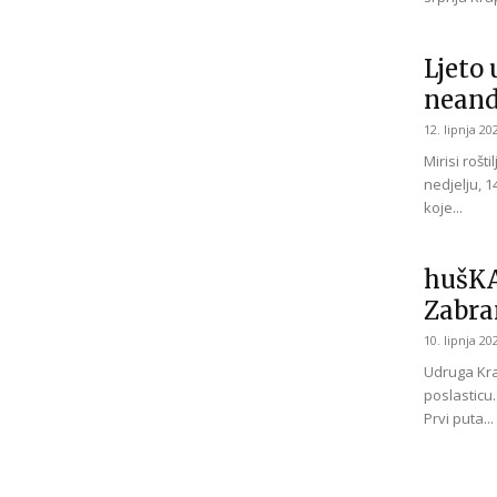
Ljeto 
neand
12. lipnja 20
Mirisi rošt
nedjelju, 1
koje...
hušKA
Zabra
10. lipnja 20
Udruga Kra
poslasticu.
Prvi puta...