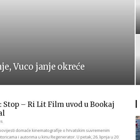
nje, Vuco janje okreće
: Stop – Ri Lit Film uvod u Bookaj
al
26.
u povijesti domaće kinematografije o hrvatskim suvremenim
toricama i autorima u kinu Regenerator. U petak, 26. lipnja u 20