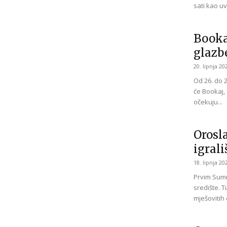
sati kao uv
Bookaj
glazb
20. lipnja 20
Od 26. do 
će Bookaj, 
očekuju...
Orosl
igral
18. lipnja 20
Prvim Summ
središte. T
mješovitih 