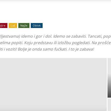
Ni
ojtre
Luč
Najže
Oblok
a (ljestvama) idemo i gor i dol. Idemo se zabaviti. Tancati, pope
Zagorje
telima popiti. Koju predstavu ili izložbu pogledati. Na prošće
ti i voziti! Bolje je onda samo fućkati. I to je zabava!
malo