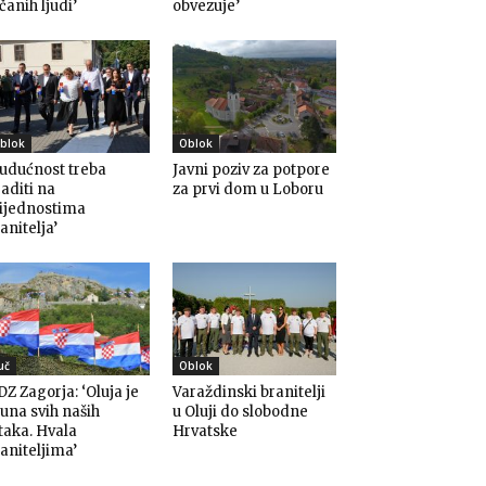
čanih ljudi’
obvezuje’
blok
Oblok
udućnost treba
Javni poziv za potpore
aditi na
za prvi dom u Loboru
rijednostima
anitelja’
uč
Oblok
Z Zagorja: ‘Oluja je
Varaždinski branitelji
una svih naših
u Oluji do slobodne
taka. Hvala
Hrvatske
aniteljima’