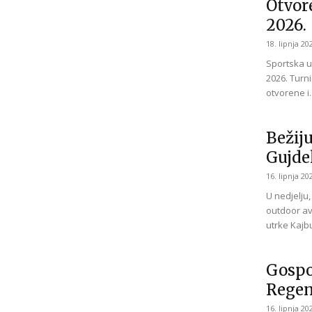
Otvor
2026.
18. lipnja 20
Sportska u
2026. Turni
otvorene i..
Bežij
Gujde
16. lipnja 20
U nedjelju,
outdoor av
utrke Kajbu
Gospo
Regen
16. lipnja 20