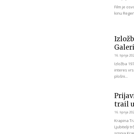
Film je osv
kinu Regene
Izložb
Galer
16. lipnja 20
Izložba 197
interes vrs
plošni...
Prijav
trail 
16. lipnja 20
Krapina Tra
Ljubitelji 
srpnja Krap