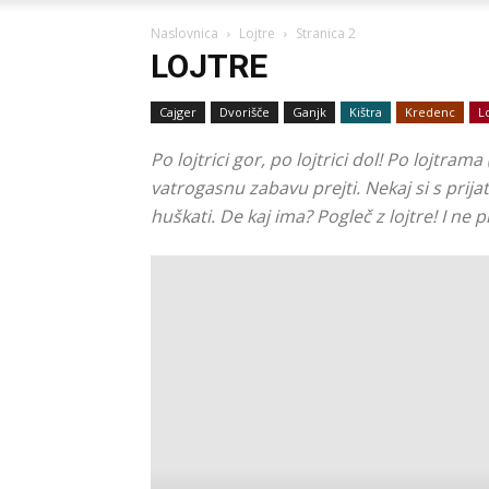
Naslovnica
Lojtre
Stranica 2
LOJTRE
Cajger
Dvorišče
Ganjk
Kištra
Kredenc
L
Po lojtrici gor, po lojtrici dol! Po lojtram
vatrogasnu zabavu prejti. Nekaj si s prija
huškati. De kaj ima? Pogleč z lojtre! I ne pi