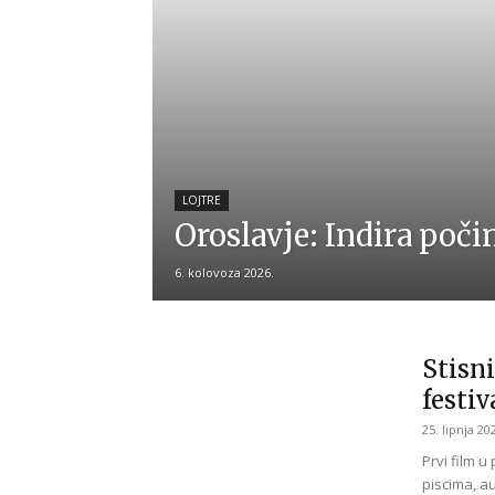
LOJTRE
Oroslavje: Indira poči
6. kolovoza 2026.
Stisni
festiv
25. lipnja 20
Prvi film 
piscima, au