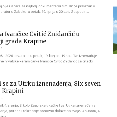
ojio je Oscara za najbolji dokumentarni film. Bit će prikazan u
rator u Zaboku, u petak, 19. lipnja u 20 sati. Gospodin...
a Ivančice Cvitić Znidarčić u
iji grada Krapine
26.
6. - 2026. otvara se u petak, 19. lipnja u 19 sati. 'Ne iznenađuje
ne hrvatske keramičarke Ivančice Cvitić Znidarčić za crtački
i se za Utrku iznenađenja, Six seven
u Krapini
26.
il, 4. srpnja, 8. kolo Zagorske trkačke lige, Utrka iznenađenja.
trčanja, prirode i rekreacije ponovno dolaze na svoje. U subotu, 4.
ina...