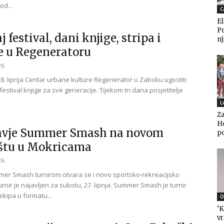
od...
C
El
P
 festival, dani knjige, stripa i
nj
e u Regeneratoru
26.
28. lipnja Centar urbane kulture Regenerator u Zaboku ugostiti
festival knjige za sve generacije. Tijekom tri dana posjetitelje
L
Za
Ho
avje Summer Smash na novom
po
ištu u Mokricama
26.
er Smash turnirom otvara se i novo sportsko-rekreacijsko
urnir je najavljen za subotu, 27. lipnja. Summer Smash je turnir
ekipa u formatu...
O
‘K
vr