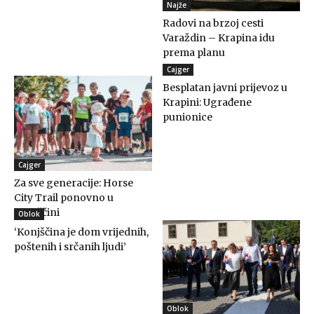
Najže
Radovi na brzoj cesti
Varaždin – Krapina idu
prema planu
Cajger
Besplatan javni prijevoz u
Krapini: Ugrađene
punionice
Cajger
Za sve generacije: Horse
City Trail ponovno u
Konjščini
Oblok
‘Konjščina je dom vrijednih,
poštenih i srčanih ljudi’
Oblok