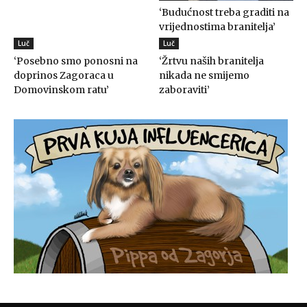
‘Budućnost treba graditi na
vrijednostima branitelja’
Luč
Luč
‘Posebno smo ponosni na
‘Žrtvu naših branitelja
doprinos Zagoraca u
nikada ne smijemo
Domovinskom ratu’
zaboraviti’