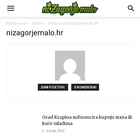
Naslovnica
Autori
Postovi od nizagorjemalo.hr
nizagorjemalo.hr
3048 POSTOVI
0 KOMENTARI
Grad Krapina sufinancira kupnju stana ili
kuće mladima
3. srpnja 2022.