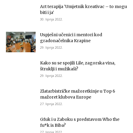
Art terapija ‘Umjetnik kreativac – to mogu
biti i ja’
30. lipnja 2022.
Uspješni učenici i mentori kod
gradonačelnika Krapine
29. lipnja 2022.
Kako su se spojili Lile, zagorska vina,
štruklji i mužikaši?
29. lipnja 2022.
Zlatarbistričke mažoretkinje u Top 6
mažoret klubova Europe
27. lipnja 2022.
Gfuk i u Zaboku s predstavom Who the
fu*k is Biba?
27. lipnja 2022.