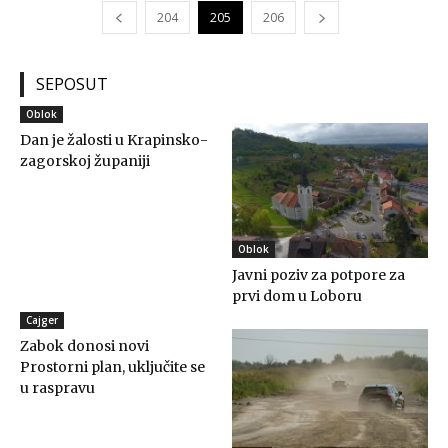
204
205
206
SEPOSUT
Oblok
Dan je žalosti u Krapinsko-
zagorskoj županiji
Oblok
Javni poziv za potpore za
prvi dom u Loboru
Cajger
Zabok donosi novi
Prostorni plan, uključite se
u raspravu