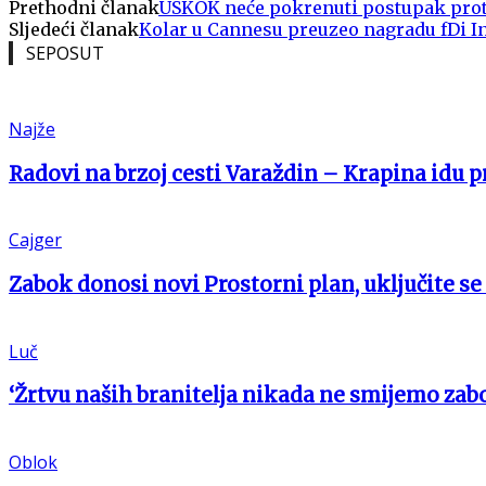
Prethodni članak
USKOK neće pokrenuti postupak prot
Sljedeći članak
Kolar u Cannesu preuzeo nagradu fDi I
SEPOSUT
Najže
Radovi na brzoj cesti Varaždin – Krapina idu 
Cajger
Zabok donosi novi Prostorni plan, uključite se
Luč
‘Žrtvu naših branitelja nikada ne smijemo zabo
Oblok