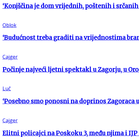
‘Konjščina je dom vrijednih, poštenih i srčanih 
Oblok
‘Budućnost treba graditi na vrijednostima bran
Cajger
Počinje najveći ljetni spektakl u Zagorju, u Oro
Luč
‘Posebno smo ponosni na doprinos Zagoraca 
Cajger
Elitni policajci na Poskoku 3, među njima i IJP