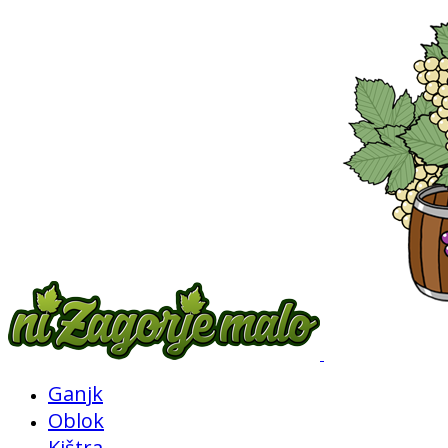
Ganjk
Oblok
Kištra