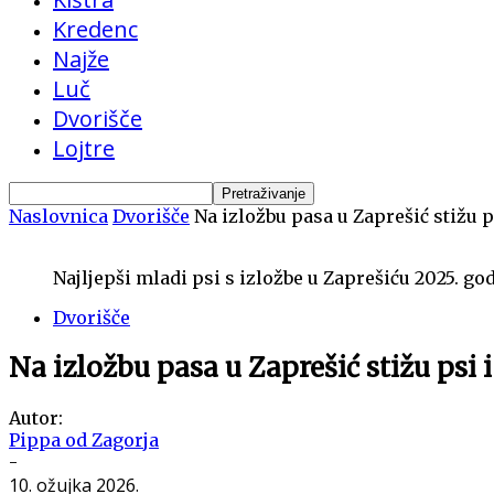
Kredenc
Najže
Luč
Dvorišče
Lojtre
Naslovnica
Dvorišče
Na izložbu pasa u Zaprešić stižu ps
Najljepši mladi psi s izložbe u Zaprešiću 2025. g
Dvorišče
Na izložbu pasa u Zaprešić stižu psi i
Autor:
Pippa od Zagorja
-
10. ožujka 2026.