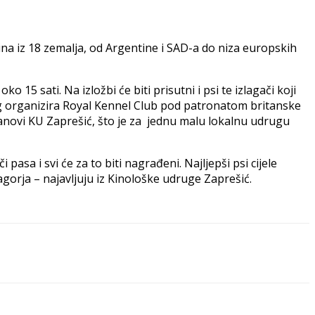
ina iz 18 zemalja, od Argentine i SAD-a do niza europskih
 15 sati. Na izložbi će biti prisutni i psi te izlagači koji
jeg organizira Royal Kennel Club pod patronatom britanske
članovi KU Zaprešić, što je za jednu malu lokalnu udrugu
asa i svi će za to biti nagrađeni. Najljepši psi cijele
orja – najavljuju iz Kinološke udruge Zaprešić.