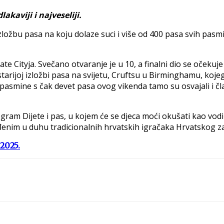
lakaviji i najveseliji.
zložbu pasa na koju dolaze suci i više od 400 pasa svih pasm
 Cityja. Svečano otvaranje je u 10, a finalni dio se očekuje oko
jstarijoj izložbi pasa na svijetu, Cruftsu u Birminghamu, ko
ite pasmine s čak devet pasa ovog vikenda tamo su osvajali i 
am Dijete i pas, u kojem će se djeca moći okušati kao vodiči p
nim u duhu tradicionalnih hrvatskih igračaka Hrvatskog zag
2025.