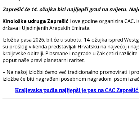
Zaprešić će 14. ožujka biti najljepši grad na svijetu. Najd
Kinološka udruga Zaprešić
i ove godine organizira CAC, i
država i Ujedinjenih Arapskih Emirata.
Izložba pasa 2026. bit će u subotu, 14. ožujka ispred Westgate
su prošlog vikenda predstavljali Hrvatsku na najvećoj i na
kraljevske obitelji. Plasmane i nagrade u čak četiri različ
poput naše pravi planetarni raritet.
– Na našoj izložbi ćemo već tradicionalno promovirati i progr
izložbe će biti nagrađeni posebnom nagradom, psom izrađe
Kraljevska pudla najljepši je pas na CAC Zaprešić 
Share