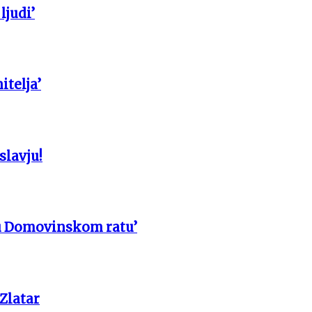
ljudi’
itelja’
slavju!
u Domovinskom ratu’
 Zlatar