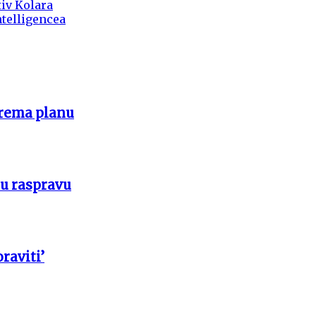
iv Kolara
ntelligencea
prema planu
 u raspravu
raviti’