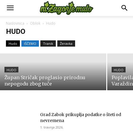
HUDO
Naslovnica
Oblok
Hudo
Grad Krapina moli vlasnike
HUDO
zapuštenih grobova da ih urede
Hudo
IŠČEMO
Tranik
Žeravka
9. srpnja 2026.
HUDO
HUDO
Župan Stričak proglasio prirodnu
Poplavil
nepogodu zbog tuče
Varaždin
Grad Zabok prikuplja podatke o šteti od
nevremena
1. travnja 2026.