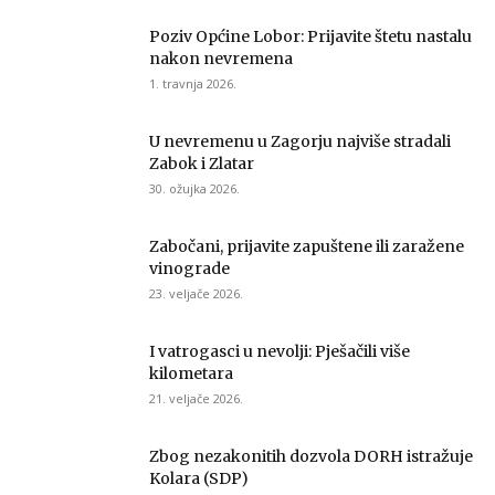
Poziv Općine Lobor: Prijavite štetu nastalu
nakon nevremena
1. travnja 2026.
U nevremenu u Zagorju najviše stradali
Zabok i Zlatar
30. ožujka 2026.
Zabočani, prijavite zapuštene ili zaražene
vinograde
23. veljače 2026.
I vatrogasci u nevolji: Pješačili više
kilometara
21. veljače 2026.
Zbog nezakonitih dozvola DORH istražuje
Kolara (SDP)