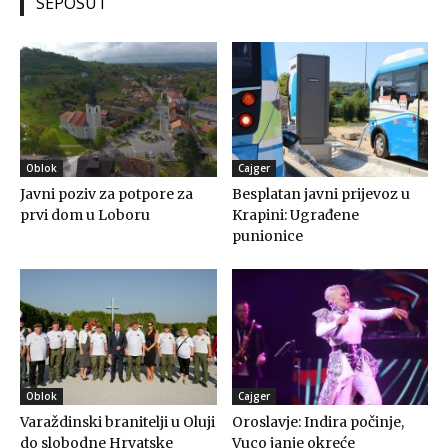
SEPOSUT
Oblok
Cajger
Javni poziv za potpore za
Besplatan javni prijevoz u
prvi dom u Loboru
Krapini: Ugrađene
punionice
Oblok
Cajger
Varaždinski branitelji u Oluji
Oroslavje: Indira počinje,
do slobodne Hrvatske
Vuco janje okreće