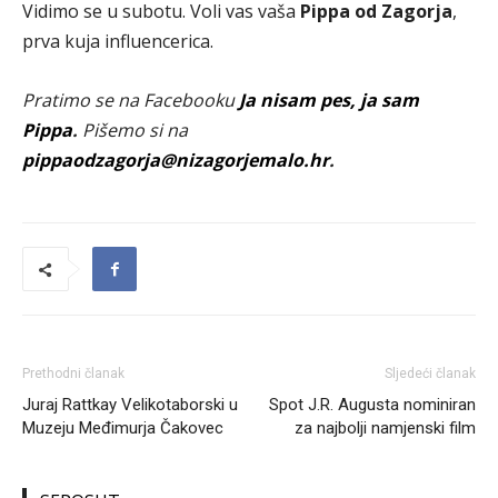
Vidimo se u subotu. Voli vas vaša
Pippa od Zagorja
,
prva kuja influencerica.
Pratimo se na Facebooku
Ja nisam pes, ja sam
Pippa
.
Pišemo si na
pippaodzagorja@nizagorjemalo.hr
.
Prethodni članak
Sljedeći članak
Juraj Rattkay Velikotaborski u
Spot J.R. Augusta nominiran
Muzeju Međimurja Čakovec
za najbolji namjenski film