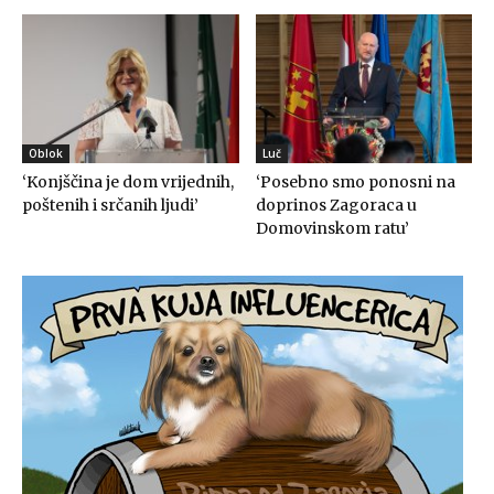
Oblok
Luč
‘Konjščina je dom vrijednih,
‘Posebno smo ponosni na
poštenih i srčanih ljudi’
doprinos Zagoraca u
Domovinskom ratu’