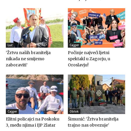
Luč
Cajger
‘Žrtvu naših branitelja
Počinje najveći ljetni
nikada ne smijemo
spektakl u Zagorju, u
zaboraviti’
Oroslavju!
Cajger
Oblok
Elitni policajci na Poskoku
Šimunić: ‘Žrtva branitelja
3, među njima i IJP Zlatar
trajno nas obvezuje’