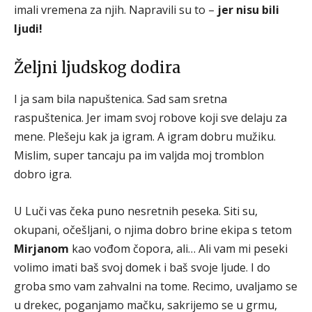
imali vremena za njih. Napravili su to –
jer nisu bili
ljudi!
Željni ljudskog dodira
I ja sam bila napuštenica. Sad sam sretna
raspuštenica. Jer imam svoj robove koji sve delaju za
mene. Plešeju kak ja igram. A igram dobru mužiku.
Mislim, super tancaju pa im valjda moj tromblon
dobro igra.
U Luči vas čeka puno nesretnih peseka. Siti su,
okupani, očešljani, o njima dobro brine ekipa s tetom
Mirjanom
kao vođom čopora, ali… Ali vam mi peseki
volimo imati baš svoj domek i baš svoje ljude. I do
groba smo vam zahvalni na tome. Recimo, uvaljamo se
u drekec, poganjamo mačku, sakrijemo se u grmu,