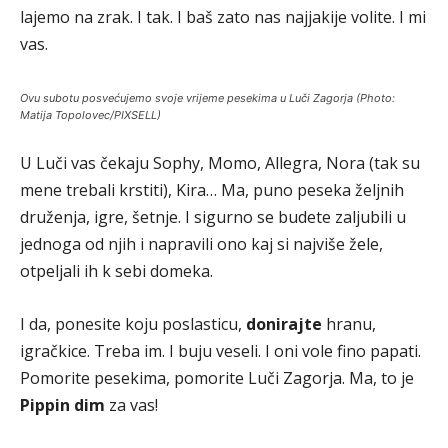
lajemo na zrak. I tak. I baš zato nas najjakije volite. I mi
vas.
Ovu subotu posvećujemo svoje vrijeme pesekima u Luči Zagorja (Photo:
Matija Topolovec/PIXSELL)
U Luči vas čekaju Sophy, Momo, Allegra, Nora (tak su
mene trebali krstiti), Kira… Ma, puno peseka željnih
druženja, igre, šetnje. I sigurno se budete zaljubili u
jednoga od njih i napravili ono kaj si najviše žele,
otpeljali ih k sebi domeka.
I da, ponesite koju poslasticu,
donirajte
hranu,
igračkice. Treba im. I buju veseli. I oni vole fino papati.
Pomorite pesekima, pomorite Luči Zagorja. Ma, to je
Pippin dim
za vas!