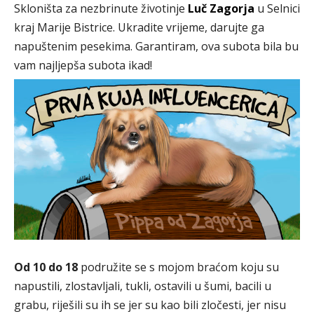
Skloništa za nezbrinute životinje
Luč Zagorja
u Selnici
kraj Marije Bistrice. Ukradite vrijeme, darujte ga
napuštenim pesekima. Garantiram, ova subota bila bu
vam najljepša subota ikad!
Od 10 do 18
podružite se s mojom braćom koju su
napustili, zlostavljali, tukli, ostavili u šumi, bacili u
grabu, riješili su ih se jer su kao bili zločesti, jer nisu