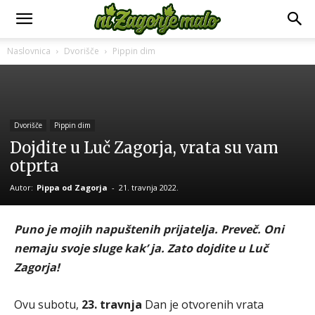
Naslovnica
Dvorišče
Pippin dim
Dvorišče
Pippin dim
Dojdite u Luč Zagorja, vrata su vam
otprta
Autor:
Pippa od Zagorja
-
21. travnja 2022.
Puno je mojih napuštenih prijatelja. Preveč. Oni
nemaju svoje sluge kak’ ja. Zato dojdite u Luč
Zagorja!
Ovu subotu,
23. travnja
Dan je otvorenih vrata