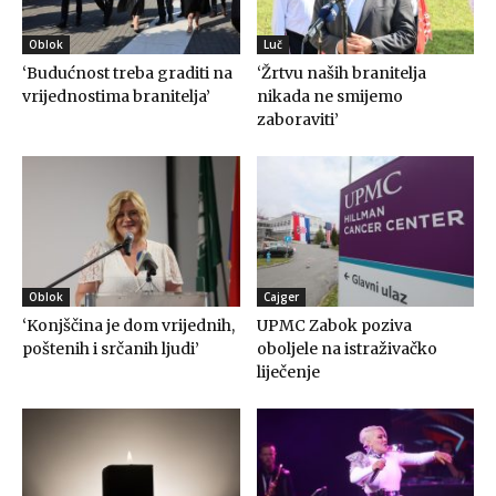
Oblok
Luč
‘Budućnost treba graditi na
‘Žrtvu naših branitelja
vrijednostima branitelja’
nikada ne smijemo
zaboraviti’
Oblok
Cajger
‘Konjščina je dom vrijednih,
UPMC Zabok poziva
poštenih i srčanih ljudi’
oboljele na istraživačko
liječenje