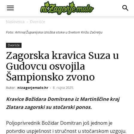
Naslovnica
Dvorišče
Foto: Arhiva/Županijska izložba stoke u Svetom Križu Začretju
Dvorišče
Zagorska kravica Suza u
Gudovcu osvojila
Šampionsko zvono
Autor:
nizagorjemalo.hr
-
8. rujna 2025.
Kravice Božidara Domitrana iz Martinščine kraj
Zlatara zagorski su stočarski ponos.
Poljoprivrednik Božidar Domitran još jednom je
potvrdio uspješnost i stručnost u stočarskom uzgoju.