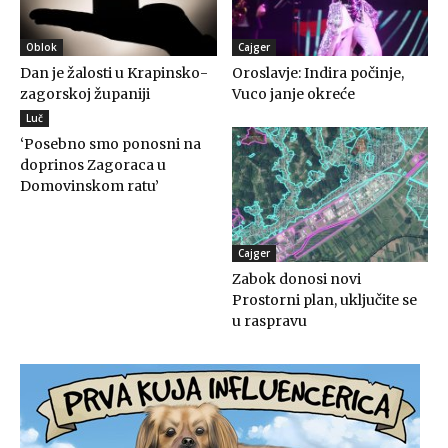
Oblok
Cajger
Dan je žalosti u Krapinsko-
Oroslavje: Indira počinje,
zagorskoj županiji
Vuco janje okreće
Luč
‘Posebno smo ponosni na
doprinos Zagoraca u
Domovinskom ratu’
Cajger
Zabok donosi novi
Prostorni plan, uključite se
u raspravu