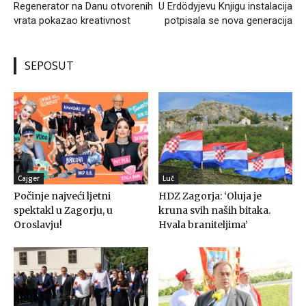
Regenerator na Danu otvorenih
U Erdödyjevu Knjigu instalacija
vrata pokazao kreativnost
potpisala se nova generacija
SEPOSUT
Cajger
Luč
Počinje najveći ljetni
HDZ Zagorja: ‘Oluja je
spektakl u Zagorju, u
kruna svih naših bitaka.
Oroslavju!
Hvala braniteljima’