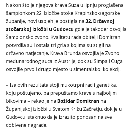
Nakon što je njegova krava Suza u lipnju proglašena
šampionkom 22. Izložbe stoke Krapinsko-zagorske
županije, novi uspjeh je postigla na
32. Državnoj
stočarskoj izložbi u Gudovcu
gdje je također osvojila
Šampionsko zvono. Kvalitetu rada obitelji Domitran
potvrdila su i ostala tri grla s kojima su stigli na
državno natjecanje. Krava Brunda osvojila je Zvono
međunarodnog suca iz Austrije, dok su Simpa i Cuga
osvojile prvo i drugo mjesto u simentalskoj kolekciji.
– Iza ovih rezultata stoji mukotrpni rad i genetika,
koju poštujemo, pa prepuštamo krave s najboljim
bikovima – rekao je na
Božidar Domitran
na
Županijskoj izložbi u Svetom Križu Začretju, dok je u
Gudovcu istaknuo da je izrazito ponosan na sve
dobivene nagrade.